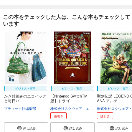
この本をチェックした人は、こんな本もチェックして
います
ビジネス・実用
ビジネス・実用
ビジネス・実用
かぎ針編みのエコバッグ
【Nintendo SwitchTM
聖剣伝説 LEGEND O
と毎日バ...
版】ドラゴ...
ANA アルテ...
ブティック社編集部
株式会社スクウェア・エニックス
スタジオベント
値引き
値引き
試し読み
試し読み
試し読み