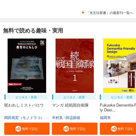
「光文社新書」の最新刊一覧へ
無料で読める趣味・実用
ビジネス・実用
ビジネス・実用
ビジネス・実用
呪われしミストバロウ
マンガ 続戦国自衛隊
Fukuoka Dementia-F
ly Desi...
岡田篤宏（モノドラコ）
宮﨑樹
半村良
田辺節雄
福岡市
無料で読む
無料で読む
無料で読む