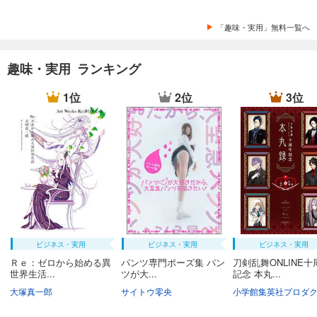
「趣味・実用」無料一覧へ
趣味・実用 ランキング
1位
2位
3位
ビジネス・実用
ビジネス・実用
ビジネス・実用
Ｒｅ：ゼロから始める異
パンツ専門ポーズ集 パン
刀剣乱舞ONLINE十
世界生活...
ツが大...
記念 本丸...
大塚真一郎
サイトウ零央