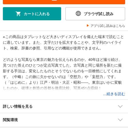
カートに入れる
ブラウザ試し読み
アプリ試し読みはこちら
※この商品はタブレットなど大きいディスプレイを備えた端末で読むこと
に適しています。また、文字だけを拡大することや、文字列のハイライ
ト、検索、辞書の参照、引用などの機能が使用できません。
どのような写真なら東京の魅力を伝えられるのか。40年ほど撮り続け、
見つけた答えのひとつが定点写真でした。古写真と同じ場所を新たに撮
影する手法は、変化したものとそうでないものを一目瞭然にしてくれま
す。（中略）この旅に欠かせないのは「空想力」や「妄想力」です。
（「はじめに」より）江戸・明治・大正・昭和――。東京はいかに変貌
したのか。破壊と創造の首都を徹底比較。写真451点収録！
...続きを読む
詳しい情報を見る
閲覧環境