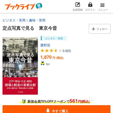
会員登録
ログイン
メニュー
ビジネス・実用
趣味・実用
定点写真で見る 東京今昔
フォロー
ビジネス・実用
鷹野晃
3.6
(5)
1,870
円 (税込)
9
pt
561
新規会員70%OFFクーポンで
円(税込)
今すぐ購入