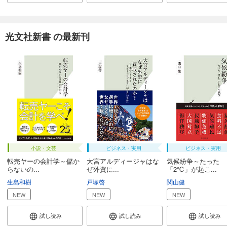
光文社新書 の最新刊
小説・文芸
ビジネス・実用
ビジネス・実用
転売ヤーの会計学～儲か
大宮アルディージャはな
気候紛争～たった
らないの...
ぜ外資に...
「2℃」が起こ...
生島和樹
戸塚啓
関山健
NEW
NEW
NEW
試し読み
試し読み
試し読み