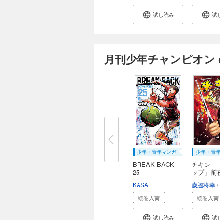
試し読み
試
月刊少年チャンピオン 
少年・青年マンガ
少年・青
BREAK BACK
チキン 
25
ップ」前
語...
KASA
歳脇将幸
続巻入荷
続巻入荷
試し読み
試