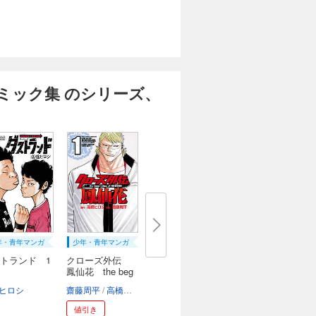
ミック集 のシリーズ、
年・青年マンガ
少年・青年マンガ
トランド 1
クローズ外伝
鳳仙花 the beg
i...
ヒロシ
齋藤周平
高橋ヒロシ
値引き