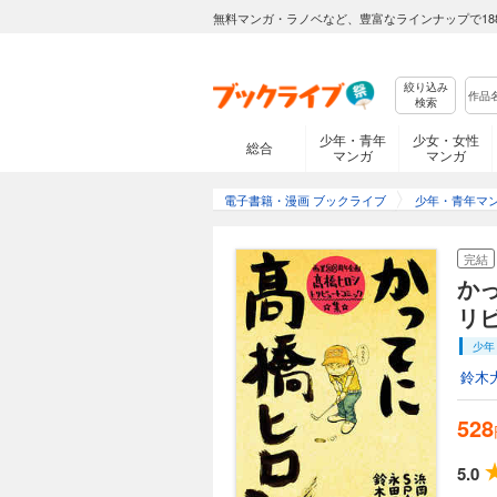
無料マンガ・ラノベなど、豊富なラインナップで18
絞り込み
検索
少年・青年
少女・女性
総合
マンガ
マンガ
電子書籍・漫画 ブックライブ
少年・青年マ
完結
か
リ
少年
鈴木
528
5.0