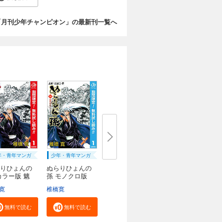
「月刊少年チャンピオン」の最新刊一覧へ
年・青年マンガ
少年・青年マンガ
りひょんの
ぬらりひょんの
カラー版 魑
孫 モノクロ版
寛
椎橋寛
無料で読む
無料で読む