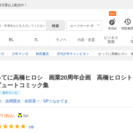
8万冊以上配信中！
Get!
セーフサーチ 中
来店pt
閲覧履
ビジネス
BL
TL
ラノベ
小説・文芸
実用
ンガ
少年マンガ
秋田書店
月刊少年チャンピオン
かってに高橋ヒロシ 
ってに高橋ヒロシ 画業20周年企画 高橋ヒロシト
ビュートコミック集
・青年マンガ
大
/
浜岡賢次
/
永田晃一
/
SP☆なかてま
円 (税込)
2
pt
1件