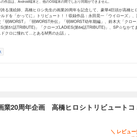
らの作品は、Android端末と、他のOS端末の間でしおり同期ができません。
が誇る漢絵師、高橋ヒロシ先生の画業20周年を記念して、豪華4巨頭が高橋ヒ
ールドを「かってに」トリビュート！！収録作品：永田晃一「ウイローズ」、
「弱WORST」「弱WORST外伝」「弱WORST幼年期編」、鈴木大「クロー
IES(第51話TRIBUTE)」「クローズLADIES(第64話TRIBUTE)」、SP☆なかて
ニドクロに憧れて…とあるM男のお話」。
ス
画業20周年企画 高橋ヒロシトリビュートコ
＼ レビュ