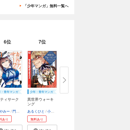
「少年マンガ」無料一覧へ
6位
7位
年・青年マンガ
少年・青年マンガ
ティサーク
異世界ウォーキ
ング
やみー
門馬司
あるくひと
小川慧
ゆーにっと
料あり
無料あり