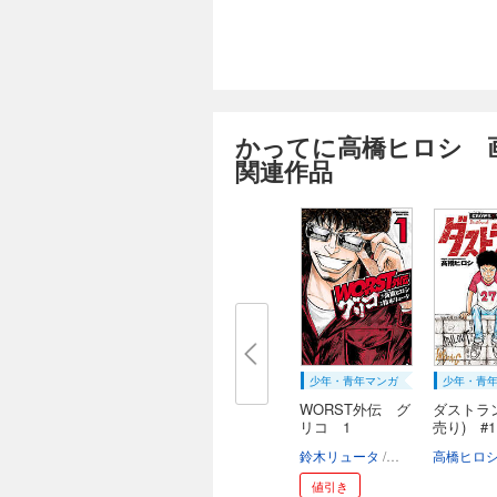
かってに高橋ヒロシ 
関連作品
少年・青年マンガ
少年・青
WORST外伝 グ
ダストラ
リコ 1
売り) #1
鈴木リュータ
高橋ヒロシ
高橋ヒロ
値引き