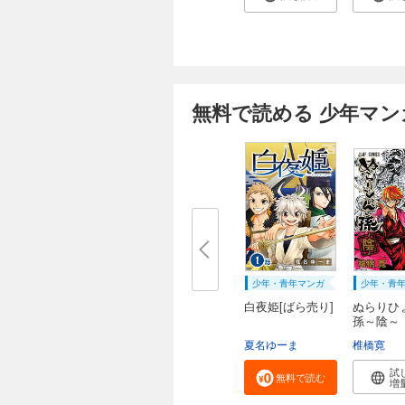
無料で読める 少年マン
少年・青年マンガ
少年・青
白夜姫[ばら売り]
ぬらりひ
孫～陰～
夏名ゆーま
椎橋寛
試
無料で読む
増