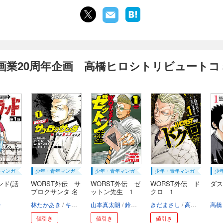
画業20周年企画 高橋ヒロシトリビュートコ
年マンガ
少年・青年マンガ
少年・青年マンガ
少年・青年マンガ
少
ンド(話
WORST外伝 サ
WORST外伝 ゼ
WORST外伝 ド
ダス
ブロクサンタ 名
ットン先生 1
クロ 1
も...
シ
林たかあき
キタハラタケヨ
山本真太朗
高橋ヒロシ
鈴木大
増本庄一郎
高橋ヒロシ
きだまさし
高橋ヒロシ
高橋
値引き
値引き
値引き