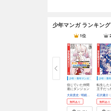
少年マンガ ランキング
1位
少年・青年マンガ
少年・青
信じていた仲間
転生した
達にダンジョン
王子だっ
奥...
で、...
大前貴史
明鏡シスイ
石沢庸介
tef
無料あり
無料あり