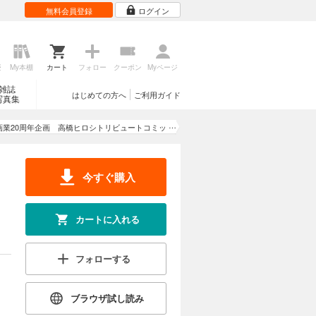
無料会員登録
ログイン
歴
My本棚
カート
フォロー
クーポン
Myページ
雑誌
はじめての方へ
ご利用ガイド
写真集
画業20周年企画 高橋ヒロシトリビュートコミッ
ク集
今すぐ購入
カートに入れる
フォローする
ブラウザ試し読み