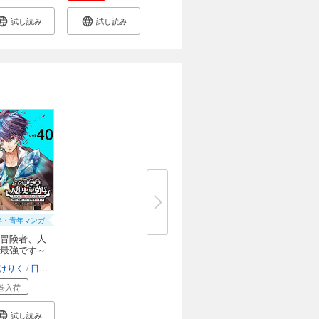
試し読み
試し読み
年・青年マンガ
冒険者、人
最強です～
けりく
日之影ソラ
エシュアル
巻入荷
試し読み