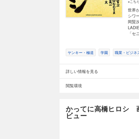
※こち
世界
シワ
岡賢次
LAD
「セ
ヤンキー・極道
学園
職業・ビジネ
詳しい情報を見る
閲覧環境
かってに高橋ヒロシ 
ビュー