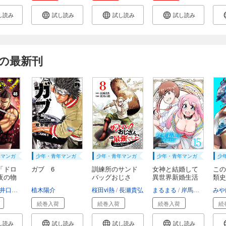
し読み
試し読み
試し読み
試し読み
の最新刊
年マンガ
少年・青年マンガ
少年・青年マンガ
少年・青年マンガ
少
「ドロ
ガブ 6
訓練所のサンド
女神と結婚して
この
夜の物
バッグおじさ
異世界新婚生活
類史
ん、...
(...
外...
井口達也
植木陽介
桜田vi熱
長瀬貴弘
まるまる
岸馬きらく
みや
続巻入荷
続巻入荷
続巻入荷
続
し読み
試し読み
試し読み
試し読み