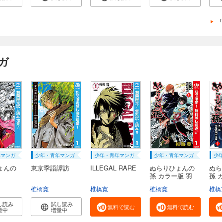
ガ
年マンガ
少年・青年マンガ
少年・青年マンガ
少年・青年マンガ
少
ょんの
東京季語譚訪
ILLEGAL RARE
ぬらりひょんの
ぬら
孫 カラー版 羽
孫 
衣...
魅...
椎橋寛
椎橋寛
椎橋寛
椎橋
し読み
試し読み
無料で読む
無料で読む
量中
増量中