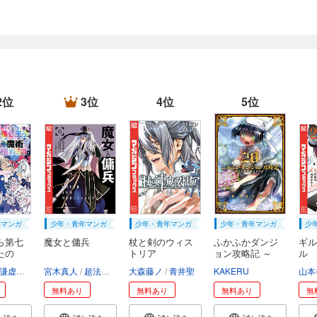
2位
3位
4位
5位
年マンガ
少年・青年マンガ
少年・青年マンガ
少年・青年マンガ
少
ら第七
魔女と傭兵
杖と剣のウィス
ふかふかダンジ
ギル
たの
トリア
ョン攻略記 ～
ル
俺...
謙虚なサークル
宮木真人
メル。
超法規的かえる
大森藤ノ
叶世べんち
青井聖
KAKERU
山本
無料あり
無料あり
無料あり
無