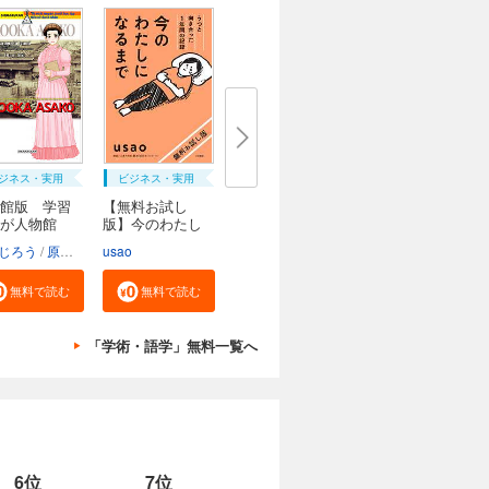
ジネス・実用
ビジネス・実用
館版 学習
【無料お試し
んが人物館
版】今のわたし
にな...
じろう
原口泉
usao
無料で読む
無料で読む
「学術・語学」無料一覧へ
6位
7位