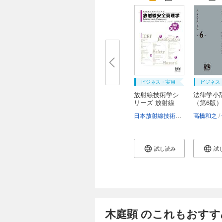
ビジネス・実用
ビジネス
放射線技術学シ
法律学小
リーズ 放射線
（第6版
安...
日本放射線技術学会
磯辺智範
高橋和之
試し読み
試
木庭顕 のこれもおすす