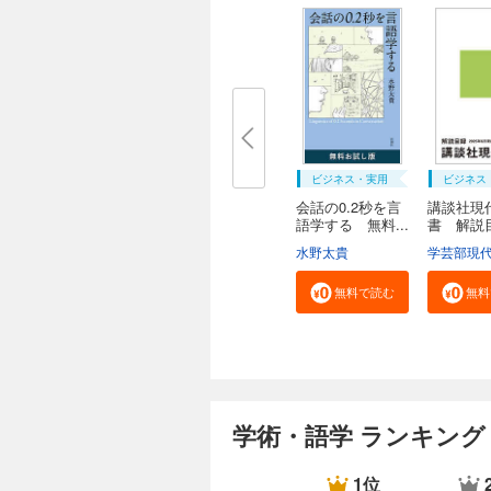
ビジネス・実用
ビジネス
会話の0.2秒を言
講談社現
語学する 無料...
書 解
２０...
水野太貴
無料で読む
無料
学術・語学 ランキング
1位