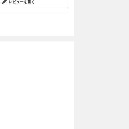
レビューを書く
も
感