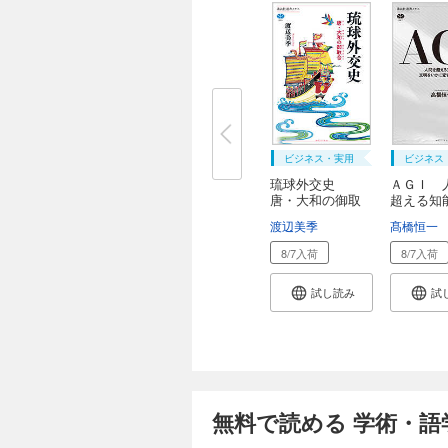
ビジネス・実用
ビジネス
琉球外交史
ＡＧＩ 
唐・大和の御取
超える知
合
明...
渡辺美季
髙橋恒一
8/7入荷
8/7入荷
試し読み
試
無料で読める 学術・語