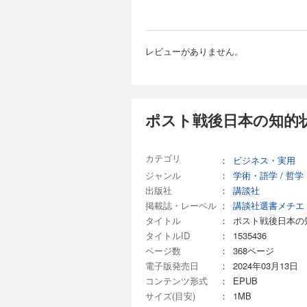
本書
に、
ず、
悲観
レビューがありません。
じて
［本
第I章
第II
ポスト戦後日本の知的状
第II
第IV
第V章
カテゴリ
：
ビジネス・実用
ジャンル
：
学術・語学
/
哲学
出版社
：
講談社
掲載誌・レーベル
：
講談社選書メチエ
タイトル
：
ポスト戦後日本の
タイトルID
：
1535436
ページ数
：
368ページ
電子版発売日
：
2024年03月13日
コンテンツ形式
：
EPUB
サイズ(目安)
：
1MB