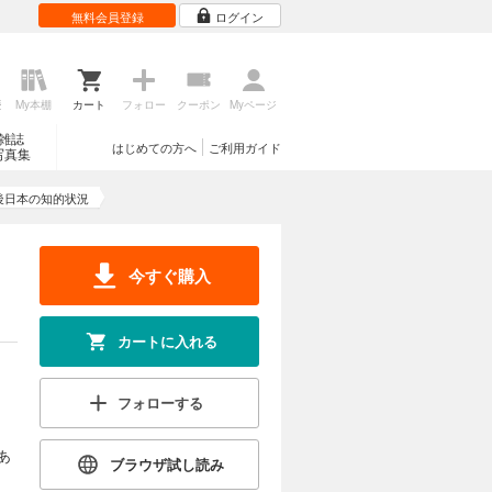
無料会員登録
ログイン
歴
My本棚
カート
フォロー
クーポン
Myページ
雑誌
はじめての方へ
ご利用ガイド
写真集
後日本の知的状況
今すぐ購入
カートに入れる
フォローする
あ
ブラウザ試し読み