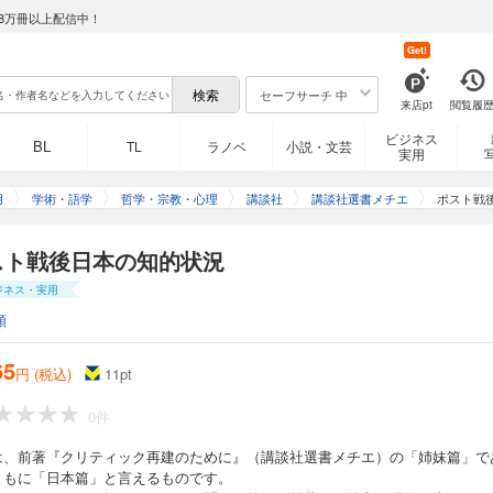
8万冊以上配信中！
Get!
セーフサーチ 中
来店pt
閲覧履
ビジネス
BL
TL
ラノベ
小説・文芸
実用
用
学術・語学
哲学・宗教・心理
講談社
講談社選書メチエ
ポスト戦
スト戦後日本の知的状況
ジネス・実用
顕
65
円 (税込)
11
pt
0件
は、前著『クリティック再建のために』（講談社選書メチエ）の「姉妹篇」で
ともに「日本篇」と言えるものです。