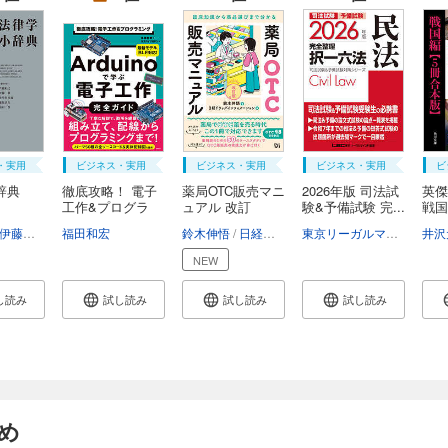
・実用
ビジネス・実用
ビジネス・実用
ビジネス・実用
ビ
辞典
徹底攻略！ 電子
薬局OTC販売マニ
2026年版 司法試
英
）
工作&プログラ
ュアル 改訂
験&予備試験 完...
戦国
ミ...
版 ...
合...
清水秀雄
伊藤眞
小早川光郎
南一幸
福田和宏
鈴木昇一
能見善久
西谷源展
山口厚
鈴木伸悟
日経ドラッグインフォメーション
東京リーガルマインドLEC総合研究所司法試験部
井沢
NEW
し読み
試し読み
試し読み
試し読み
め