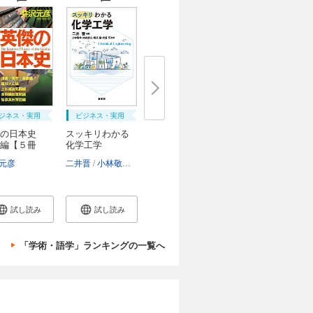
ジネス・実用
ビジネス・実用
傑の日本史
スッキリわかる
編【５冊
化学工学
元彦
二井晋
小林敬幸
向井康人
橋爪進
衣笠巧
試し読み
試し読み
「学術・語学」ランキングの一覧へ