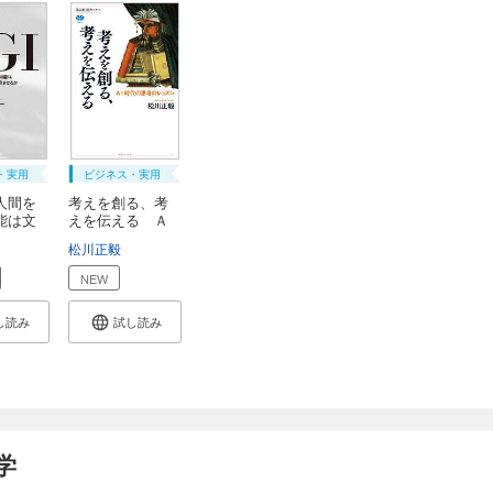
・実用
ビジネス・実用
人間を
考えを創る、考
能は文
えを伝える Ａ
Ｉ...
松川正毅
NEW
し読み
試し読み
学