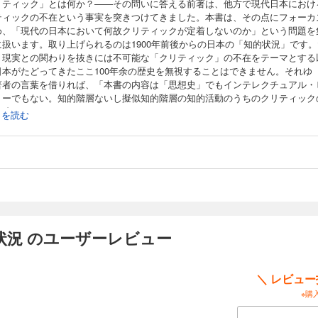
リティック」とは何か？――その問いに答える前著は、他方で現代日本におけ
ティックの不在という事実を突きつけてきました。本書は、その点にフォーカ
め、「現代の日本において何故クリティックが定着しないのか」という問題を
に扱います。取り上げられるのは1900年前後からの日本の「知的状況」です。
、現実との関わりを抜きには不可能な「クリティック」の不在をテーマとする
日本がたどってきたここ100年余の歴史を無視することはできません。それゆ
著者の言葉を借りれば、「本書の内容は「思想史」でもインテレクチュアル・
リーでもない。知的階層ないし擬似知的階層の知的活動のうちのクリティック
追跡する」ことになります。
続きを読む
で分析される対象は、「知的階層の言語行為」すべてです。それを分析するこ
必然的に「知的階層の（欠落を含めた）あり方」をも扱うことになります。つ
「知的階層を構成すべき人々の言語行為全体」が問題とされ、その結果、「狭
の学術」の世界の外で形成された言論も取り上げられることになります。
の「結」で、著者はこう言います。「戦後期に課題として発見された地中深く
を解明しそのメカニズムを解体する方途を探るためのクリティックの構築が挫
そしてその結果今ではこの課題に立ち向かうための条件、つまり立ち向かう資
在的に有する階層ないしこれを育てる環境それ自体、もまた失われてしまっ
。
状況 のユーザーレビュー
「失敗」は著者自身も当事者の一人にほかなりません。それゆえ、著者はこう
です。「なるほど私はバトンを受け取り先へ渡すことには失敗した。ブレイク
ーを担う極小の一点へ、私の仕事が結び付くものではない。しかし、責任の中
＼ レビュ
ず、失敗について報告し申し送る、とりわけ、何故失敗に終わったか、失敗の
※購
ういう状況が後へ残っているのか、について考察を遺しておく、ということが
。