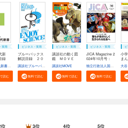
・実用
ビジネス・実用
ビジネス・実用
ビジネス・実用
ビ
代新
ブルーバックス
講談社の動く図
JICA Magazine 2
小学
説目録
解説目録 ２０
鑑 ＭＯＶＥ
024年10月号：
ま
２...
ま...
ジ...
広...
学芸部現代新書編集チーム
講談社ブルーバックス
講談社MOVE
独立行政法人国際協力機構
大谷
で読む
無料で読む
無料で読む
無料で読む
2位
3位
4位
5位