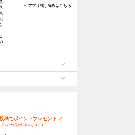
る
アプリ試し読みはこちら
ス
集
た
以
ヒ
の
と
ま
い
の
折
質
言
・
に
ー投稿でポイントプレゼント ／
結
入済みの作品が対象となります
あ