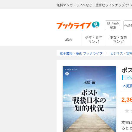
無料マンガ・ラノベなど、豊富なラインナップで18
絞り込み
検索
少年・青年
少女・女性
総合
マンガ
マンガ
電子書籍・漫画 ブックライブ
ビジネス・実
ポ
ビ
木庭
2,3
-
本書
ると