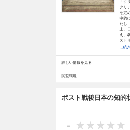
「ク
クリ
を定
中的
だし
上、
え、
スト
みを
...
ここ
は、
り、
詳しい情報を見る
意味
本書
閲覧環境
問題
し、
を潜
た」
ポスト戦後日本の知的
この
うの
スル
は必
-
果ど
る」