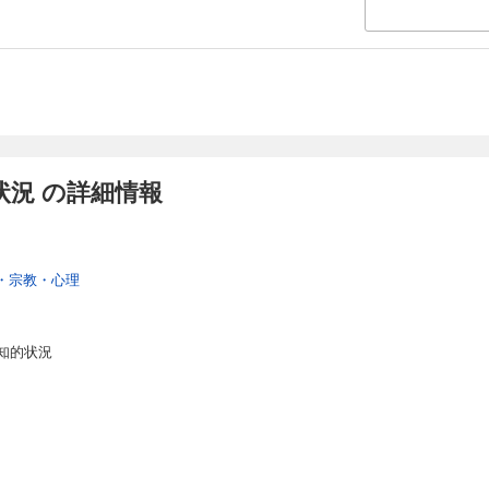
は、まさにこの言葉を実践したものです。これは「失敗」の研究であるととも
この国がたどってきた道程の記録でもあります。好むと好まざるとにかかわら
未来はここから歩まなければならない。しかし、著者が言うように「本書が最
的に見る部分にこそ希望があることも事実である」ことを、ぜひ多くのかたに
いただきたい。その願いとともに、本書をお届けいたします。
書の内容］
 与次郎
章 戦前期（一八九五―一九四五年）
況 の詳細情報
I章 戦後期（一九四五―七〇年）
章 ポスト戦後期I（一九七〇―九五年）
 ポスト戦後期II（一九九五―二〇二〇年）
・宗教・心理
知的状況