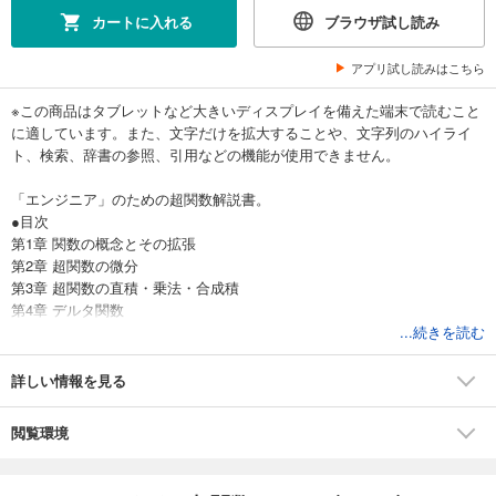
カートに入れる
ブラウザ試し読み
アプリ試し読みはこちら
※この商品はタブレットなど大きいディスプレイを備えた端末で読むこと
に適しています。また、文字だけを拡大することや、文字列のハイライ
ト、検索、辞書の参照、引用などの機能が使用できません。
「エンジニア」のための超関数解説書。
●目次
第1章 関数の概念とその拡張
第2章 超関数の微分
第3章 超関数の直積・乗法・合成積
第4章 デルタ関数
第5章 超関数の応用
...続きを読む
第6章 Fourier変換への応用
付録 plemeljの公式と特異積分方程式
詳しい情報を見る
閲覧環境