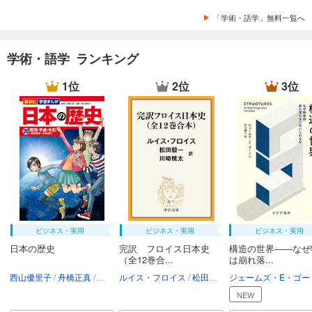
「学術・語学」無料一覧へ
学術・語学 ランキング
1位
2位
3位
ビジネス・実用
ビジネス・実用
ビジネス・実用
日本の歴史
完訳 フロイス日本史
構造の世界――なぜ
（全12巻合...
は崩れ落...
西山優里子
舟橋正真
講談社
ルイス・フロイス
松田毅一
川崎桃太
NEW