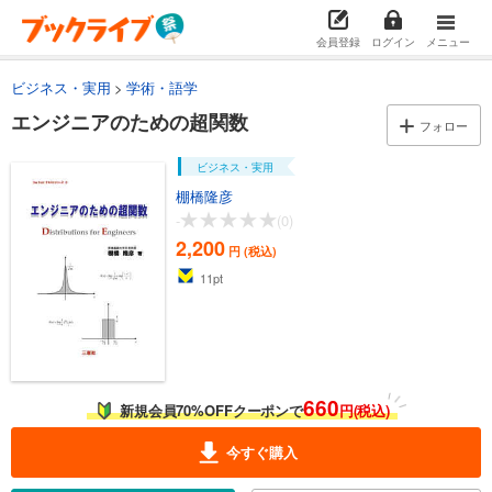
会員登録
ログイン
メニュー
ビジネス・実用
学術・語学
エンジニアのための超関数
フォロー
ビジネス・実用
棚橋隆彦
-
(0)
2,200
円 (税込)
11
pt
660
新規会員70%OFFクーポンで
円(税込)
今すぐ購入