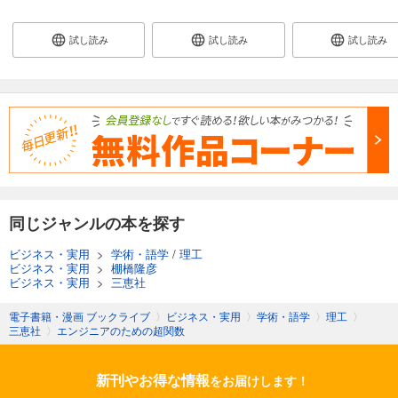
試し読み
試し読み
試し読み
同じジャンルの本を探す
ビジネス・実用
>
学術・語学
/
理工
ビジネス・実用
>
棚橋隆彦
ビジネス・実用
>
三恵社
電子書籍・漫画 ブックライブ
〉
ビジネス・実用
〉
学術・語学
〉
理工
〉
三恵社
〉
エンジニアのための超関数
新刊やお得な情報
をお届けします！