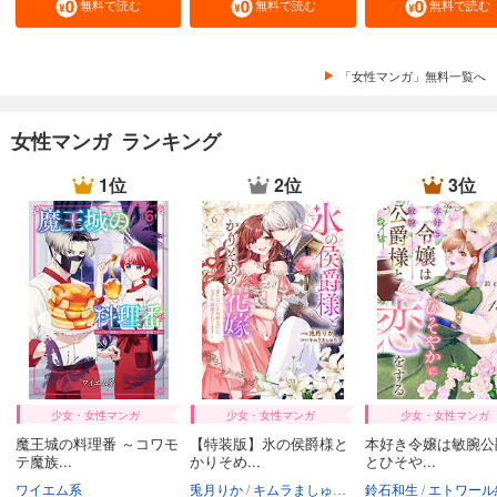
無料で読む
無料で読む
無料で読む
「女性マンガ」無料一覧へ
女性マンガ ランキング
1位
2位
3位
少女・女性マンガ
少女・女性マンガ
少女・女性マンガ
魔王城の料理番 ～コワモ
【特装版】氷の侯爵様と
本好き令嬢は敏腕公
テ魔族...
かりそめ...
とひそや...
ワイエム系
兎月りか
キムラましゅろう
鈴石和生
エトワール編集部
エトワール編