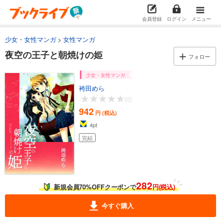
会員登録
ログイン
メニュー
少女・女性マンガ
女性マンガ
夜空の王子と朝焼けの姫
フォロー
少女・女性マンガ
袴田めら
-
(0)
942
円 (税込)
4
pt
完結
282
新規会員70%OFFクーポンで
円(税込)
今すぐ購入