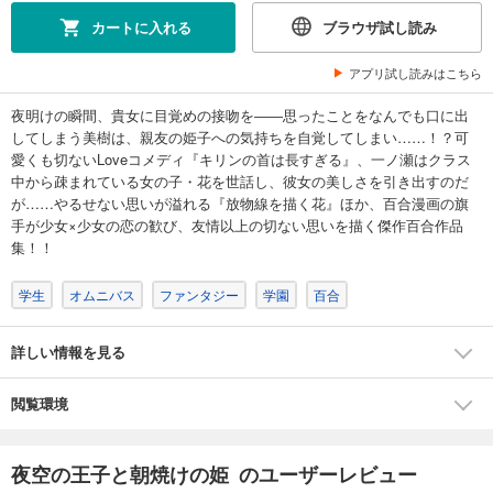
カートに入れる
ブラウザ試し読み
アプリ試し読みはこちら
夜明けの瞬間、貴女に目覚めの接吻を――思ったことをなんでも口に出
してしまう美樹は、親友の姫子への気持ちを自覚してしまい……！？可
愛くも切ないLoveコメディ『キリンの首は長すぎる』、一ノ瀬はクラス
中から疎まれている女の子・花を世話し、彼女の美しさを引き出すのだ
が……やるせない思いが溢れる『放物線を描く花』ほか、百合漫画の旗
手が少女×少女の恋の歓び、友情以上の切ない思いを描く傑作百合作品
集！！
学生
オムニバス
ファンタジー
学園
百合
詳しい情報を見る
閲覧環境
夜空の王子と朝焼けの姫 のユーザーレビュー