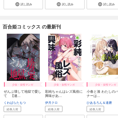
試し読み
試し読み
試し読み
百合姫コミックス の最新刊
少女・女性マンガ
少女・女性マンガ
少女・女性マンガ
ぜんぶ壊して地獄で愛し
彩純ちゃんはレズ風俗に
小春と湊 わたしの
て 【連...
興味があ...
ナーは...
くわばらたもつ
伊月クロ
ひあるろん＆達磨
続巻入荷
続巻入荷
続巻入荷