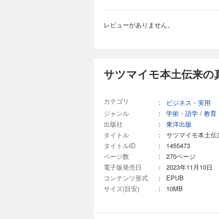
レビューがありません。
サツマイモ本土伝来の
カテゴリ
：
ビジネス・実用
ジャンル
：
学術・語学
/
教育
出版社
：
東洋出版
タイトル
：
サツマイモ本土伝
タイトルID
：
1455473
ページ数
：
270ページ
電子版発売日
：
2023年11月10日
コンテンツ形式
：
EPUB
サイズ(目安)
：
10MB