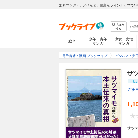
無料マンガ・ラノベなど、豊富なラインナップで18
絞り込み
検索
少年・青年
少女・女性
総合
マンガ
マンガ
電子書籍・漫画 ブックライブ
ビジネス・実
サ
ビ
右田
1,1
-
サツ