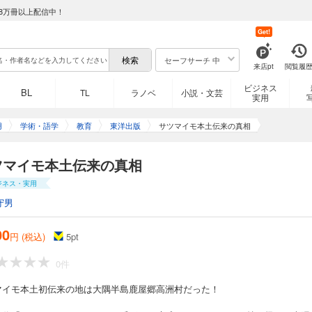
8万冊以上配信中！
Get!
セーフサーチ 中
来店pt
閲覧履
ビジネス
BL
TL
ラノベ
小説・文芸
実用
用
学術・語学
教育
東洋出版
サツマイモ本土伝来の真相
ツマイモ本土伝来の真相
ジネス・実用
守男
00
円 (税込)
5
pt
0件
マイモ本土初伝来の地は大隅半島鹿屋郷高洲村だった！