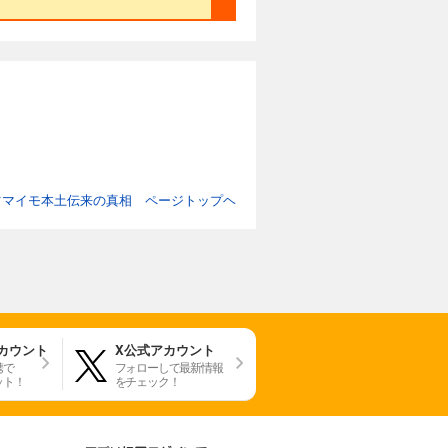
ツマイモ本土伝来の真相 ページトップヘ
アカウント
X公式アカウント
携で
フォローして最新情報
ット！
をチェック！