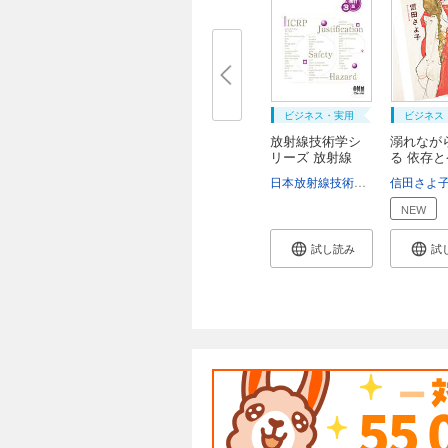
ビジネス・実用
ビジネス
放射線技術学シ
溺れなが
リーズ 放射線
る 依存
安...
の...
日本放射線技術学会
磯辺智範
信田さよ
NEW
試し読み
試