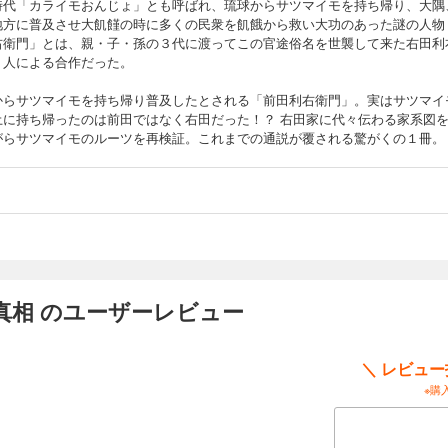
時代「カライモおんじょ」とも呼ばれ、琉球からサツマイモを持ち帰り、大隅
地方に普及させ大飢饉の時に多くの民衆を飢餓から救い大功のあった謎の人物
右衛門」とは、親・子・孫の３代に渡ってこの官途俗名を世襲して来た右田利
３人による合作だった。
からサツマイモを持ち帰り普及したとされる「前田利右衛門」。実はサツマイ
土に持ち帰ったのは前田ではなく右田だった！？ 右田家に代々伝わる家系図
がらサツマイモのルーツを再検証。これまでの通説が覆される驚がくの１冊。
真相 のユーザーレビュー
＼ レビュ
※購