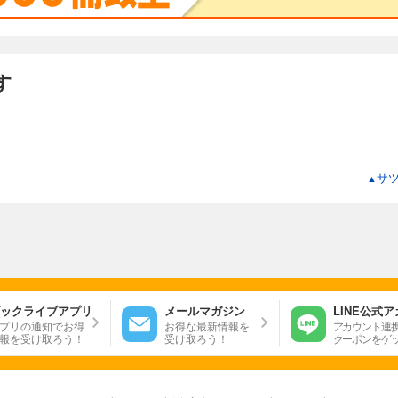
す
サ
▲
ックライブアプリ
メールマガジン
LINE公式
プリの通知でお得
お得な最新情報を
アカウント連
報を受け取ろう！
受け取ろう！
クーポンをゲ