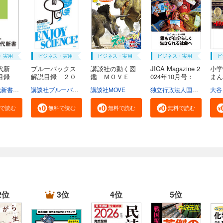
・実用
ビジネス・実用
ビジネス・実用
ビジネス・実用
ビ
代新
ブルーバックス
講談社の動く図
JICA Magazine 2
小学
説目録
解説目録 ２０
鑑 ＭＯＶＥ
024年10月号：
ま
２...
ま...
ジ...
広...
学芸部現代新書編集チーム
講談社ブルーバックス
講談社MOVE
独立行政法人国際協力機構
大谷
で読む
無料で読む
無料で読む
無料で読む
2位
3位
4位
5位