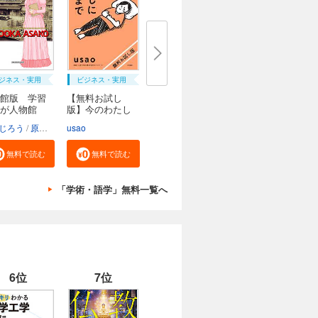
ジネス・実用
ビジネス・実用
館版 学習
【無料お試し
んが人物館
版】今のわたし
にな...
じろう
原口泉
usao
無料で読む
無料で読む
「学術・語学」無料一覧へ
6位
7位