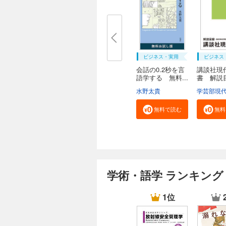
ビジネス・実用
ビジネス
会話の0.2秒を言
講談社現
語学する 無料...
書 解
２０...
水野太貴
無料で読む
無料
学術・語学 ランキング
1位