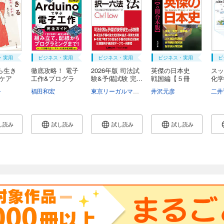
・実用
ビジネス・実用
ビジネス・実用
ビジネス・実用
ビ
ら生き
徹底攻略！ 電子
2026年版 司法試
英傑の日本史
スッ
とケア
工作&プログラ
験&予備試験 完...
戦国編【５冊
化学
ミ...
合...
子
清水秀雄
南一幸
福田和宏
鈴木昇一
西谷源展
東京リーガルマインドLEC総合研究所司法試験部
井沢元彦
二井
し読み
試し読み
試し読み
試し読み