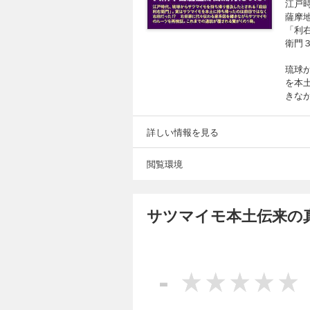
江戸
薩摩
「利
衛門
琉球
を本
きな
詳しい情報を見る
閲覧環境
サツマイモ本土伝来の
-