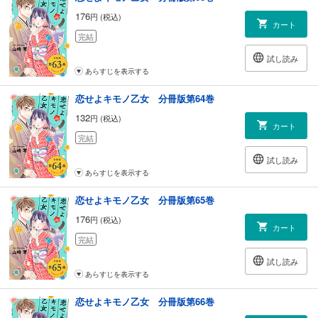
176
円 (税込)
カート
完結
試し読み
あらすじを表示する
恋せよキモノ乙女 分冊版第64巻
132
円 (税込)
カート
完結
試し読み
あらすじを表示する
恋せよキモノ乙女 分冊版第65巻
176
円 (税込)
カート
完結
試し読み
あらすじを表示する
恋せよキモノ乙女 分冊版第66巻