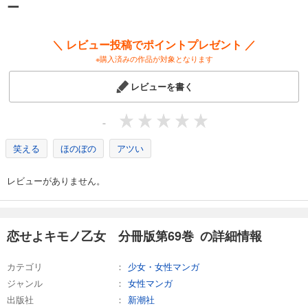
ー
試し読み
あらすじを表示する
＼ レビュー投稿でポイントプレゼント ／
恋せよキモノ乙女 分冊版第73巻
※購入済みの作品が対象となります
165
円 (税込)
カート
レビューを書く
完結
試し読み
-
あらすじを表示する
笑える
ほのぼの
アツい
恋せよキモノ乙女 分冊版第74巻
132
円 (税込)
レビューがありません。
カート
完結
試し読み
あらすじを表示する
恋せよキモノ乙女 分冊版第69巻 の詳細情報
恋せよキモノ乙女 分冊版第75巻
カテゴリ
少女・女性マンガ
110
円 (税込)
カート
ジャンル
女性マンガ
完結
出版社
新潮社