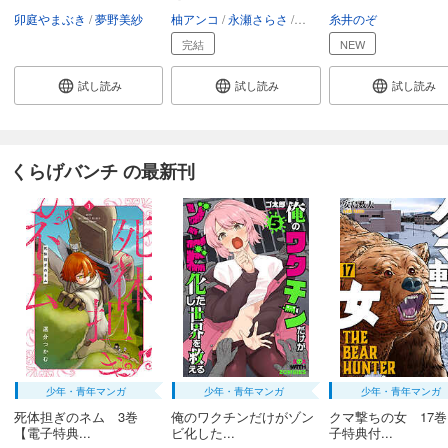
卯庭やまぶき
夢野美紗
柚アンコ
永瀬さらさ
紫真依
糸井のぞ
恋せよキモノ乙女 分冊版第82巻
完結
NEW
132
円 (税込)
カート
完結
試し読み
試し読み
試し読み
試し読み
あらすじを表示する
くらげバンチ の最新刊
恋せよキモノ乙女 分冊版第83巻
165
円 (税込)
カート
完結
試し読み
あらすじを表示する
恋せよキモノ乙女 分冊版第84巻
110
円 (税込)
カート
完結
少年・青年マンガ
少年・青年マンガ
少年・青年マンガ
試し読み
死体担ぎのネム 3巻
俺のワクチンだけがゾン
クマ撃ちの女 17
あらすじを表示する
【電子特典...
ビ化した...
子特典付...