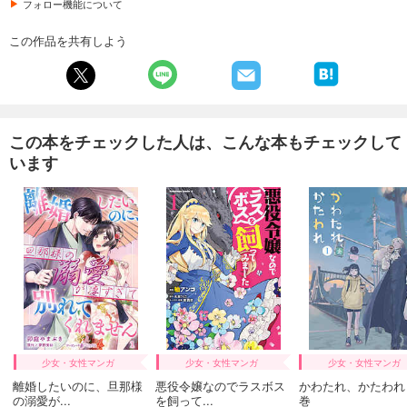
フォロー機能について
あらすじを表示する
恋せよキモノ乙女 分冊版第79巻
この作品を共有しよう
132
円 (税込)
カート
完結
試し読み
あらすじを表示する
この本をチェックした人は、こんな本もチェックして
います
恋せよキモノ乙女 分冊版第80巻
165
円 (税込)
カート
完結
試し読み
あらすじを表示する
恋せよキモノ乙女 分冊版第81巻
198
円 (税込)
カート
完結
少女・女性マンガ
少女・女性マンガ
少女・女性マンガ
試し読み
離婚したいのに、旦那様
悪役令嬢なのでラスボス
かわたれ、かたわれ
あらすじを表示する
の溺愛が...
を飼って...
巻