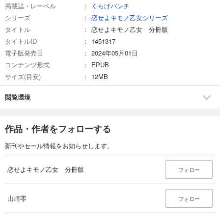
試し読み
掲載誌・レーベル
くらげバンチ
あらすじを表示する
シリーズ
恋せよキモノ乙女シリーズ
タイトル
恋せよキモノ乙女 分冊版
恋せよキモノ乙女 分冊版第76巻
タイトルID
1451317
132
円 (税込)
カート
電子版発売日
2024年05月01日
完結
コンテンツ形式
EPUB
試し読み
サイズ(目安)
12MB
あらすじを表示する
閲覧環境
恋せよキモノ乙女 分冊版第77巻
165
円 (税込)
カート
作品・作者をフォローする
完結
試し読み
新刊やセール情報をお知らせします。
あらすじを表示する
恋せよキモノ乙女 分冊版
フォロー
恋せよキモノ乙女 分冊版第78巻
132
円 (税込)
カート
山崎零
完結
フォロー
試し読み