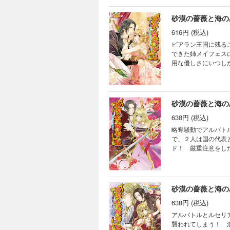
砂漠の薔薇と海の
616円 (税込)
ビアラン王国に残る
できた姉メイフェス
用な優しさにいつし
現れたのは婚約者のサ
砂漠の薔薇と海の
638円 (税込)
略奪騒動でアルバト
で、２人は国の代表
ド！ 厳重注意をし
ず……!? 「それほ
砂漠の薔薇と海の
638円 (税込)
アルバトルとルセリ
襲われてしまう！ 