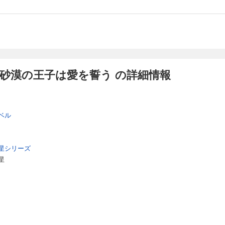
砂漠の王子は愛を誓う の詳細情報
ベル
星シリーズ
星