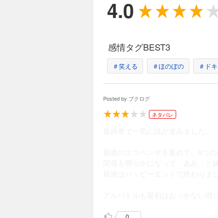
4.0
感情タグBEST3
＃笑える
＃ほのぼの
＃ドキ
Posted by
ブクログ
ネタバレ
最終巻で一気に話が進みました。
最後のエスペンザを集めて、6つ
関係も明らかになって、ああ、と
最後はハッピーエンドで終わりま
アルバトルも最初はおっかない感
0