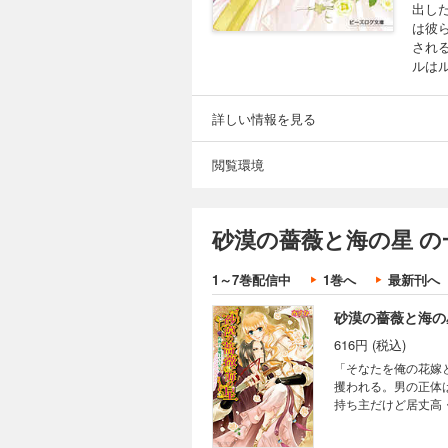
出し
は彼
され
ルはル
詳しい情報を見る
閲覧環境
砂漠の薔薇と海の星 の
1～7巻配信中
1巻へ
最新刊へ
砂漠の薔薇と海の
616円 (税込)
「そなたを俺の花嫁
攫われる。男の正体
持ち主だけど居丈高
灼熱の国でラブロマン