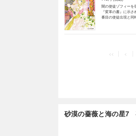
闇の使徒ゾフィーを
『変革の書』に示さ
番目の使徒出現と同
ルはルセリアを……!
<<
<
砂漠の薔薇と海の星7