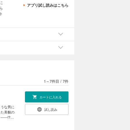
に
アプリ試し読みはこちら
ら
ト
1～7件目
/
7件
カートに入れる
ような男に
試し読み
った美貌の
し――!?