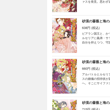
ァスを発見。思わず
は、緊急避難したイ
砂漠の薔薇と海の
638円 (税込)
ビアラン国王と、か
ルセリアに義弟・サ
自分を抑えつつ、守
白する。それを聞い
砂漠の薔薇と海の
660円 (税込)
アルバトルとルセリ
スの婚儀の招待状が
へ。そこにサイファ
が大ピンチ!?
砂漠の薔薇と海の
715円 (税込)