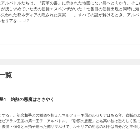
たアルバトルたちは、『変革の書』に示された地図にない島へと向かう。そこ
らが捜し求めていた光の使徒エスペンザがいた！七番目の使徒出現と同時に知
る失われた都ネディアの隠された真実――。すべての謎が解けるとき、アルバ
セリアを……!?
一覧
星1 灼熱の悪魔はささやく
とする」。初恋相手との婚儀を控えたマルフォーネ国のルセリアはある宵、盗賊の
はビアラン王国の第一王子・アルバトル。『砂漠の悪魔』と名高い彼は恐ろしく整
・傲慢・強引と三拍子揃った俺サマぶりで、ルセリアの初恋の相手は自分だと主張
スの環がいよいよ回り始める!!