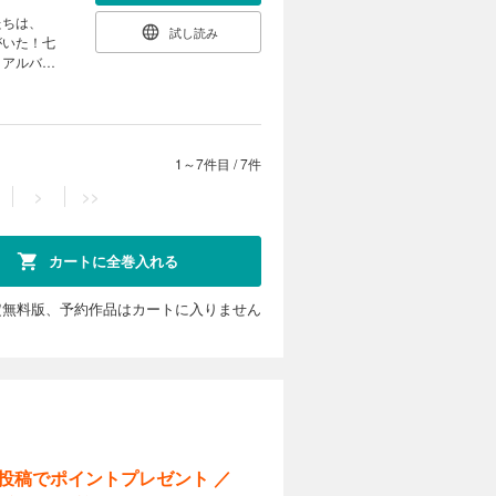
たちは、
試し読み
がいた！七
、アルバト
1～7件目
/
7件
>
>>
カートに全巻入れる
定無料版、予約作品はカートに入りません
ー投稿でポイントプレゼント ／