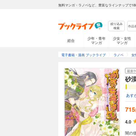
無料マンガ・ラノベなど、豊富なラインナップで18
絞り込み
検索
少年・青年
少女・女性
総合
マンガ
マンガ
電子書籍・漫画 ブックライブ
ラノベ
女
最新
砂
あす
715
4.0
闇の