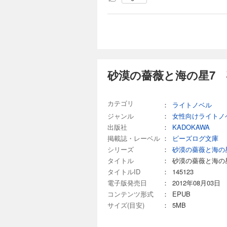
砂漠の薔薇と海の星7 
カテゴリ
：
ライトノベル
ジャンル
：
女性向けライトノ
出版社
：
KADOKAWA
掲載誌・レーベル
：
ビーズログ文庫
シリーズ
：
砂漠の薔薇と海の
タイトル
：
砂漠の薔薇と海の
タイトルID
：
145123
電子版発売日
：
2012年08月03日
コンテンツ形式
：
EPUB
サイズ(目安)
：
5MB