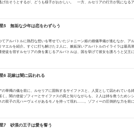
逃げ出そうとするが、どうも様子がおかしい。 一方、ルセリアの行方が気になる
リディアス皇国でとんでもない話を聞かされ……!?
星5 無垢な少年は恋をわずらう
つてアルバトルに熱烈な想いを寄せていたジャニーン姫の婚儀準備が進むなか、ア
リマエルを紹介。すぐに打ち解けた２人に、嫉妬深いアルバトルのイライラは最高潮!
護使徒を宿すルセリアの身を案じるアルバトルは、国を挙げて彼女を護ろうと父王
た王は、ジャニーンにそそのかされ、ルセリアを我がモノにしようと……!?
星6 花嫁は闇に囚われる
アの華燭の儀を前に、ルセリアに固執するサイファスと、人質として囚われている
届く。闇の使徒ゾフィーとサイファスの罠と知りながらも、２人は姉を救うためシ
スの双子の兄ハーヴェイがあるモノを持って現れ……。ゾフィーの圧倒的な力を前
星7 砂漠の王子は愛を誓う