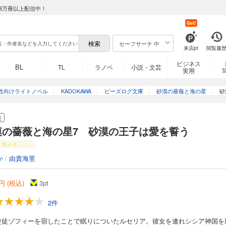
8万冊以上配信中！
Get!
セーフサーチ 中
来店pt
閲覧履
ビジネス
BL
TL
ラノベ
小説・文芸
実用
性向けライトノベル
KADOKAWA
ビーズログ文庫
砂漠の薔薇と海の星
砂
刊
漠の薔薇と海の星7 砂漠の王子は愛を誓う
ラノベ
か
/
由貴海里
円 (税込)
3
pt
2件
使徒ゾフィーを宿したことで眠りについたルセリア。彼女を連れシシア神国を