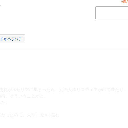
※購
ドキハラハラ
の使徒がルセリアに集まったら、別の人格リスティアが出て来たり
納得。そういうことかと。
した。
じだったのに、人型
...続きを読む