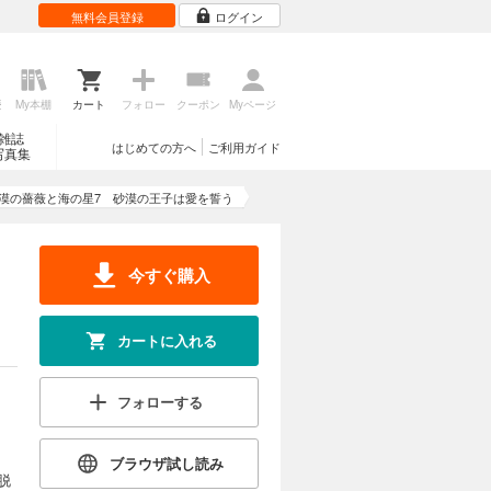
無料会員登録
ログイン
歴
My本棚
カート
フォロー
クーポン
Myページ
雑誌
はじめての方へ
ご利用ガイド
写真集
漠の薔薇と海の星7 砂漠の王子は愛を誓う
今すぐ購入
カートに入れる
フォローする
ブラウザ試し読み
脱