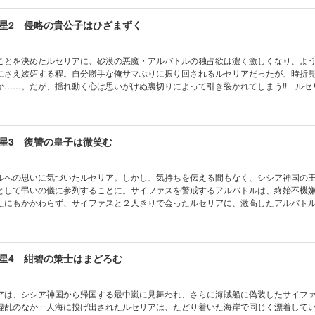
星2 侵略の貴公子はひざまずく
ことを決めたルセリアに、砂漠の悪魔・アルバトルの独占欲は濃く激しくなり、よ
にさえ嫉妬する程。自分勝手な俺サマぶりに振り回されるルセリアだったが、時折
か……。だが、揺れ動く心は思いがけぬ裏切りによって引き裂かれてしまう!! ルセ
イファスで―!? 大・好・評！ 略奪系ラブファンタジー激震の第２弾!!
星3 復讐の皇子は微笑む
ルへの思いに気づいたルセリア。しかし、気持ちを伝える間もなく、シシア神国の
として弔いの儀に参列することに。サイファスを警戒するアルバトルは、終始不機
たにもかかわらず、サイファスと２人きりで会ったルセリアに、激高したアルバト
どまでに俺が嫌いか？」――お互いを想いつつもすれ違う２人の恋の行方は!?
星4 紺碧の策士はまどろむ
アは、シシア神国から帰国する最中嵐に見舞われ、さらに海賊船に偽装したサイフ
混乱のなか一人海に投げ出されたルセリアは、たどり着いた海岸で同じく漂着して