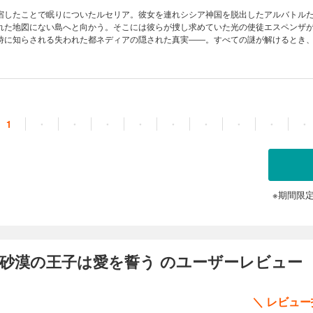
宿したことで眠りについたルセリア。彼女を連れシシア神国を脱出したアルバトル
れた地図にない島へと向かう。そこには彼らが捜し求めていた光の使徒エスペンザ
時に知らされる失われた都ネディアの隠された真実――。すべての謎が解けるとき
?
1
・
・
・
・
・
・
・
・
・
※期間限
 砂漠の王子は愛を誓う のユーザーレビュー
＼ レビュ