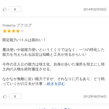
2014年02月02日
0
ブクログ
Posted by
限定能力バトルは面白い！
魔法使いや超能力使いというくくりではなく、一つの特化した
能力を与えられる設定は知略と工夫が光るからいい
今作の主人公の能力は領土化。自身が歩いた場所を領土にし領
土内の人物を絶対服従させる。
なかなか無敵に近い能力ですが、それなりに穴もあり、どう戦
っていくかの工夫が大事
...続きを読む
2012年08月04日
0