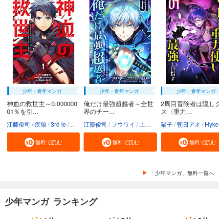
少年・青年マンガ
少年・青年マンガ
少年・青年マンガ
神血の救世主～0.000000
俺だけ最強超越者～全世
2周目冒険者は隠し
01％を引...
界のチー...
ス〈重力...
江藤俊司
疾狼
3rd Ie
Studio No.9
江藤俊司
フウワイ
土田健太
猫子
3rd Ie
朝日アオ
maruco
HykeC
St
無料で読む
無料で読む
無料で読む
「少年マンガ」無料一覧へ
少年マンガ ランキング