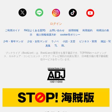
ログイン
ご利用ガイド
FAQ(よくある質問)
お問い合わせ
採用情報
利用規約
特商法の表
示
個人情報保護方針
cookie等ポリシー
少年・青年マンガ
少女・女性マンガ
ラノベ
小説・文芸
ビジネス・実用
雑誌・写
真集
TL
BL
ブックライブ（BookLive!）は、BookLiveが運営する電子書店です。TOPPANホールディング
ス、カルチュア・コンビニエンス・クラブ、テレビ朝日の出資を受け、日本最大級の電子書籍配
信サービスを行っています。