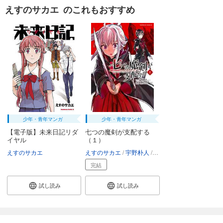
えすのサカエ のこれもおすすめ
少年・青年マンガ
少年・青年マンガ
【電子版】未来日記リダ
七つの魔剣が支配する
イヤル
（１）
えすのサカエ
えすのサカエ
宇野朴人
ミユキルリア
完結
試し読み
試し読み