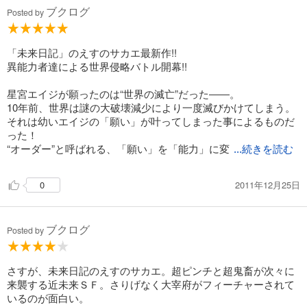
ブクログ
Posted by
「未来日記」のえすのサカエ最新作!!
異能力者達による世界侵略バトル開幕!!
星宮エイジが願ったのは“世界の滅亡”だった――。
10年前、世界は謎の大破壊減少により一度滅びかけてしまう。
それは幼いエイジの「願い」が叶ってしまった事によるものだ
った！
“オーダー”と呼ばれる、「願い」を「能力」に変
...続きを読む
2011年12月25日
0
ブクログ
Posted by
さすが、未来日記のえすのサカエ。超ピンチと超鬼畜が次々に
来襲する近未来ＳＦ。さりげなく大宰府がフィーチャーされて
いるのが面白い。