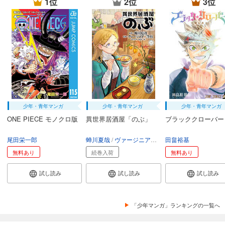
1位
2位
3位
少年・青年マンガ
少年・青年マンガ
少年・青年マンガ
ONE PIECE モノクロ版
異世界居酒屋「のぶ」
ブラッククローバー
尾田栄一郎
蝉川夏哉
ヴァージニア二等兵
田畠裕基
転
無料あり
続巻入荷
無料あり
試し読み
試し読み
試し読み
「少年マンガ」ランキングの一覧へ