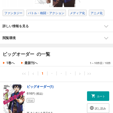
ファンタジー
バトル・格闘・アクション
メディア化
アニメ化
詳しい情報を見る
閲覧環境
ビッグオーダー の一覧
1巻へ
最新刊へ
1～10件目
/
10件
<<
<
1
・
・
・
>
>>
ビッグオーダー(1)
616
円 (税込)
カート
完結
試し読み
あらすじを表示する