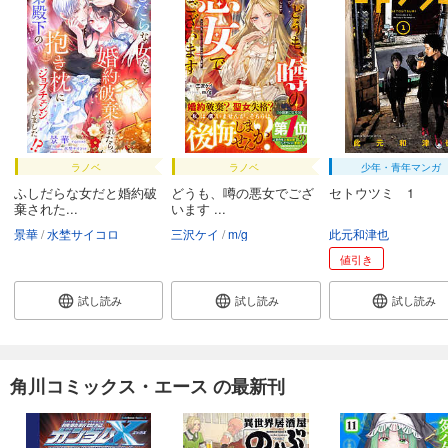
ラノベ
ラノベ
少年・青年マンガ
ふしだらな女だと婚約破
どうも、噂の悪女でござ
セトウツミ 1
棄された...
います ...
景華
水埜サイコロ
三沢ケイ
m/g
此元和津也
値引き
試し読み
試し読み
試し読み
角川コミックス・エース の最新刊