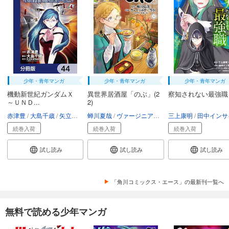
少年・青年マンガ
少年・青年マンガ
少年・青年マンガ
機動新世紀ガンダムＸ
異世界居酒屋「のぶ」(2
察知されない最強職
～ＵＮＤ...
2)
赤津豊
大島千歳
矢立肇・富野由悠季
蝉川夏哉
ヴァージニア二等兵
三上康明
転
田中インサイ
続巻入荷
続巻入荷
続巻入荷
試し読み
試し読み
試し読み
「角川コミックス・エース」の最新刊一覧へ
無料で読める少年マンガ