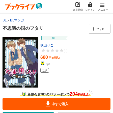
会員登録
ログイン
メニュー
BL
BLマンガ
不思議の国のフタリ
フォロー
BL
吹山りこ
-
(0)
680
円 (税込)
3
pt
完結
204
新規会員70%OFFクーポンで
円(税込)
今すぐ購入