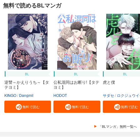
無料で読めるBLマンガ
BL
BL
BL
逆讐～かえりうち～【タ
公私混同はお断り!【タテ
虎と僕
テヨミ】
ヨミ】
KINGO
Dangmil
HODOT
サダセ
ロクジュウイ
無料で読む
無料で読む
無料で読む
「BLマンガ」無料一覧へ