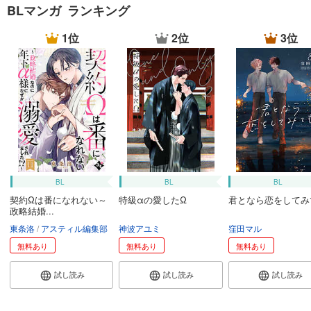
BLマンガ ランキング
1位
2位
3位
BL
BL
BL
契約Ωは番になれない～
特級αの愛したΩ
君となら恋をしてみ
政略結婚...
東条洛
アスティル編集部
神波アユミ
窪田マル
無料あり
無料あり
無料あり
試し読み
試し読み
試し読み