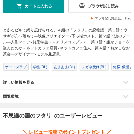
カートに入れる
ブラウザ試し読み
アプリ試し読みはこちら
とあるビルで繰り広げられる、４組の「フタリ」の恋物語！第１話：ウ
サギが穴へ落ちて―映像クリエイター×下っ端ホスト、第２話：涙のプー
ル―人形マニア×貧乏学生（＋アリスコスプレ）、第３話：誰がチョコを
盗んだのか－ネットカフェ店員×ネットカフェ住人、第４話：おかしなお
茶会―デザイナー×モデル兼店員。
ボーイズラブ
学生(BL)
あまあま(BL)
メガネ受け(BL)
俺様･傲慢攻め
詳しい情報を見る
閲覧環境
不思議の国のフタリ のユーザーレビュー
＼ レビュー投稿でポイントプレゼント ／