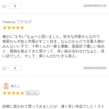
2025年08月31日
0
ブクログ
Posted by
確かに"エモい"なぁーと思いました。好きな作家さんなので、
相変わらず絵と作風がすごく好き。なんだかんだで主要人物が
みんないい子で、十和くんの一家も素敵。真面目で優しい攻め
と、孤独を抱えてきた受けって、良い組み合わせだなぁと…良
い話でした。そして、満くんがひたすら美人。
2025年04月06日
0
あんこ
購入済み
絵柄に惹かれて買ってみましたが、凄く良い作品でした！スト