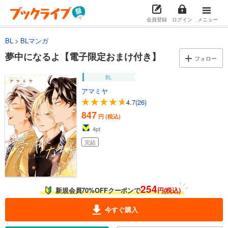
会員登録
ログイン
メニュー
BL
BLマンガ
夢中になるよ【電子限定おまけ付き】
フォロー
BL
アマミヤ
4.7
(26)
847
円 (税込)
4
pt
完結
254
新規会員70%OFFクーポンで
円(税込)
今すぐ購入