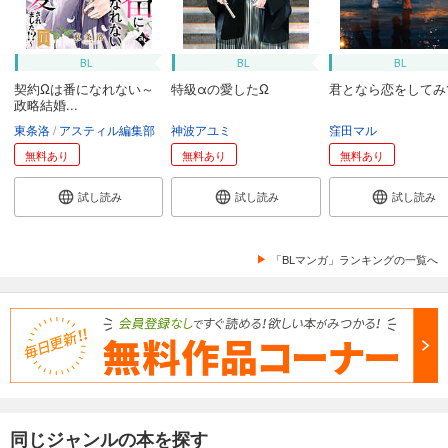
BL
BL
BL
契約Ωは番になれない～
特級αの愛したΩ
君となら恋をしてみ
政略結婚...
東条洛
アスティル編集部
神波アユミ
窪田マル
無料あり
無料あり
無料あり
試し読み
試し読み
試し読み
「BLマンガ」ランキングの一覧へ
同じジャンルの本を探す