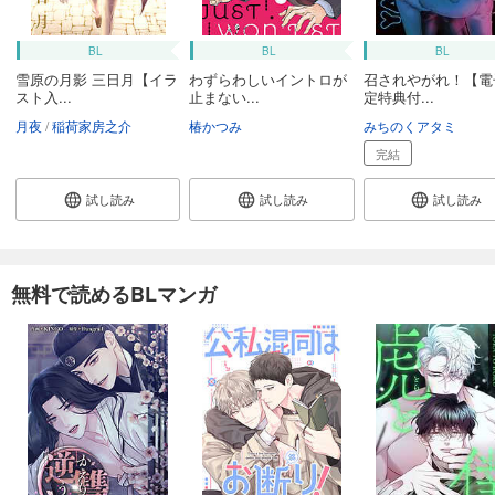
BL
BL
BL
雪原の月影 三日月【イラ
わずらわしいイントロが
召されやがれ！【電
スト入...
止まない...
定特典付...
月夜
稲荷家房之介
椿かつみ
みちのくアタミ
完結
試し読み
試し読み
試し読み
無料で読めるBLマンガ