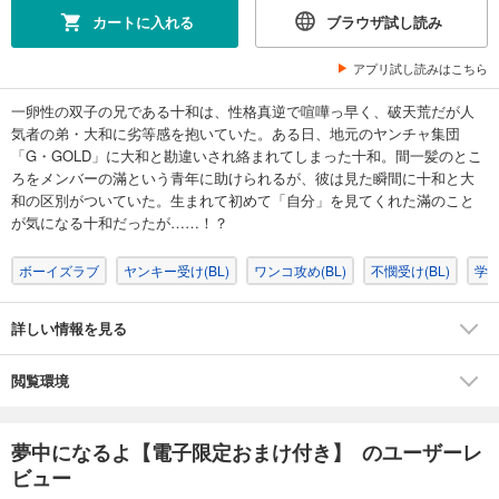
カートに入れる
ブラウザ試し読み
アプリ試し読みはこちら
一卵性の双子の兄である十和は、性格真逆で喧嘩っ早く、破天荒だが人
気者の弟・大和に劣等感を抱いていた。ある日、地元のヤンチャ集団
「G・GOLD」に大和と勘違いされ絡まれてしまった十和。間一髪のとこ
ろをメンバーの滿という青年に助けられるが、彼は見た瞬間に十和と大
和の区別がついていた。生まれて初めて「自分」を見てくれた滿のこと
が気になる十和だったが……！？
ボーイズラブ
ヤンキー受け(BL)
ワンコ攻め(BL)
不憫受け(BL)
学園
詳しい情報を見る
閲覧環境
夢中になるよ【電子限定おまけ付き】 のユーザーレ
ビュー