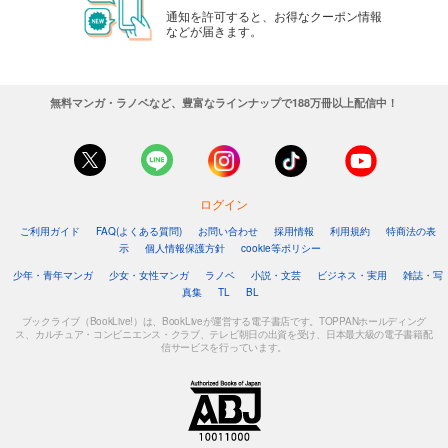
通知を許可すると、お得なクーポン情報
などが届きます。
無料マンガ・ラノベなど、豊富なラインナップで188万冊以上配信中！
ログイン
ご利用ガイド
FAQ(よくある質問)
お問い合わせ
採用情報
利用規約
特商法の表
示
個人情報保護方針
cookie等ポリシー
少年・青年マンガ
少女・女性マンガ
ラノベ
小説・文芸
ビジネス・実用
雑誌・写
真集
TL
BL
ブックライブ（BookLive!）は、BookLiveが運営する電子書店です。TOPPANホールディング
ス、カルチュア・コンビニエンス・クラブ、テレビ朝日の出資を受け、日本最大級の電子書籍配
信サービスを行っています。