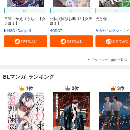
BL
BL
BL
逆讐～かえりうち～【タ
公私混同はお断り!【タテ
虎と僕
テヨミ】
ヨミ】
KINGO
Dangmil
HODOT
サダセ
ロクジュウイ
無料で読む
無料で読む
無料で読む
「BLマンガ」無料一覧へ
BLマンガ ランキング
1位
2位
3位