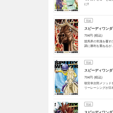
に!!
完結
スピーディワンダー
704円 (税込)
競馬界の常識を覆す(
調に勝利を重ねるが…
完結
スピーディワンダー
704円 (税込)
朝宮幸次郎メソッド
リーレーシングが日
完結
スピーディワンダー