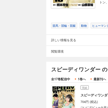
トン
完結
スピーディワンダー
704円 (税込)
競馬・競輪・競艇
動物
ヒューマン
いよいよスピーディ
でもあり…!?
詳しい情報を見る
完結
閲覧環境
スピーディワンダー
704円 (税込)
真黄たちに見守られ
スピーディワンダー の
幸次郎メソッドにまつ
全17巻配信中
1巻へ
最新刊へ
完結
スピーディワンダー
704円 (税込)
ついにデビューを迎