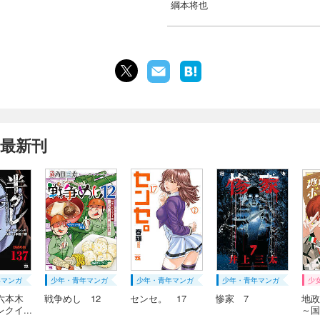
綱本将也
の最新刊
年マンガ
少年・青年マンガ
少年・青年マンガ
少年・青年マンガ
少
六本木
戦争めし 12
センセ。 17
惨家 7
地政
クイ...
～国