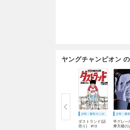
ヤングチャンピオン 
少年・青年マンガ
少年・青
ダストランド(話
半グレ―
売り) #13
摩天楼のレ