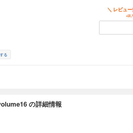
＼ レビュ
※購
する
lume16 の詳細情報