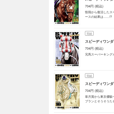
704円 (税込)
怪我から復活したス
ースの結果は……!?
完結
スピーディワンダー
704円 (税込)
兄馬スーパーキング
完結
スピーディワンダー
704円 (税込)
皐月賞から東京優駿
ブランとそうそうた