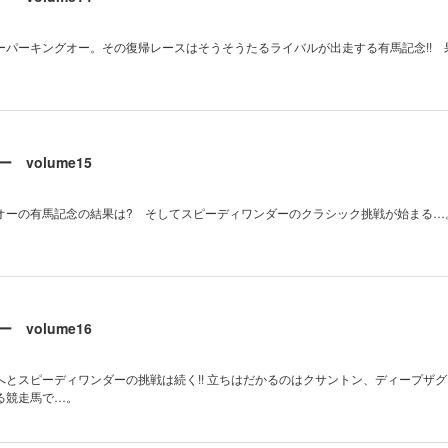
ーパーキングオー。その復帰レースはそうそうたるライバルが出走する有馬記念!! 
 volume15
オーの有馬記念の結果は? そしてスピーディワンダーのクラシック挑戦が始まる…
 volume16
へとスピーディワンダーの挑戦は続く!! 立ちはだかるのはクサントン、ディープザ
る競走馬で…。