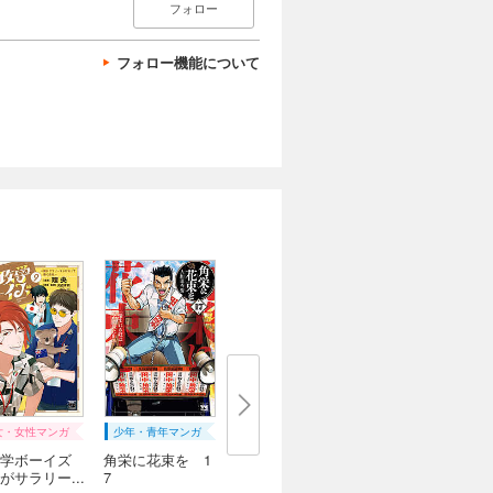
フォロー
フォロー機能について
女・女性マンガ
少年・青年マンガ
学ボーイズ
角栄に花束を 1
がサラリー...
7