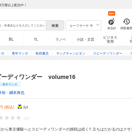
 volume06
8万冊以上配信中！
Get!
菊花賞。キングは勝てるのか!? そして大資本牧場オーナー・涼香が真黄のイエロー
セーフサーチ 中
来店pt
閲覧履
ビジネス
BL
TL
ラノベ
小説・文芸
実用
 volume07
ンガ
青年マンガ
秋田書店
ヤングチャンピオン
スピーディワンダー
幸運を運んできた金色の仔馬。セリにかけられることになったが、その珍しい毛色
ーディワンダー volume16
・青年マンガ
章裕
/
綱本将也
 volume08
円 (税込)
3
pt
手を務めるため海を渡ったポップチューン。いつの間にか世界最高峰のレースに参
0件
賞から東京優駿へとスピーディワンダーの挑戦は続く!! 立ちはだかるのはクサ