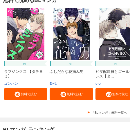
BL
BL
BL
ラブジンクス 【タテヨ
ふしだらな花摘み男
ピザ配達員とゴール
ミ】
レス【タ...
ゴンハン
鈴代
u-pi
無料で読む
無料で読む
無料で読む
「BLマンガ」無料一覧へ
BLマンガ ランキング