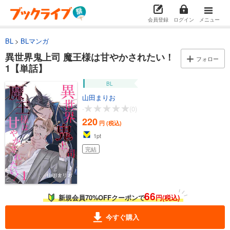
会員登録
ログイン
メニュー
BL
BLマンガ
異世界鬼上司 魔王様は甘やかされたい！
フォロー
1【単話】
BL
山田まりお
-
(0)
220
円 (税込)
1
pt
完結
66
新規会員70%OFFクーポンで
円(税込)
今すぐ購入