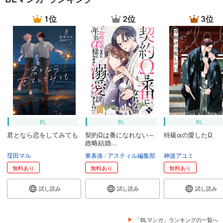
1位
2位
3位
BL
BL
BL
君となら恋をしてみても
契約Ωは番になれない～
特級αの愛したΩ
政略結婚...
窪田マル
東条洛
アスティル編集部
神波アユミ
無料あり
無料あり
無料あり
試し読み
試し読み
試し読み
「BLマンガ」ランキングの一覧へ