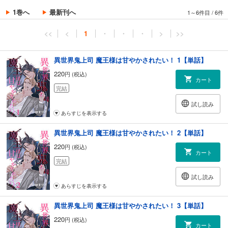
1巻へ
最新刊へ
1～6件目
/
6件
<<
<
1
・
・
・
>
>>
異世界鬼上司 魔王様は甘やかされたい！ 1【単話】
220
円 (税込)
カート
完結
試し読み
あらすじを表示する
異世界鬼上司 魔王様は甘やかされたい！ 2【単話】
220
円 (税込)
カート
完結
試し読み
あらすじを表示する
異世界鬼上司 魔王様は甘やかされたい！ 3【単話】
220
円 (税込)
カート