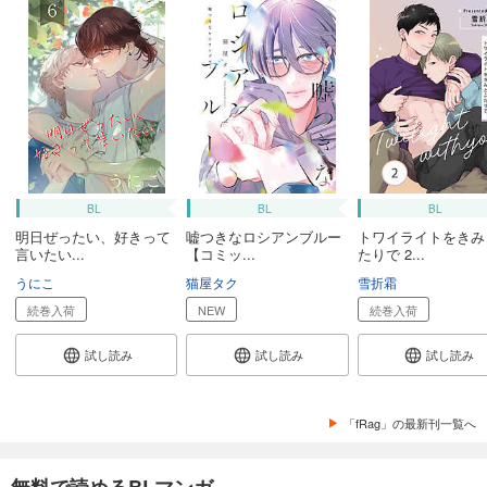
BL
BL
BL
明日ぜったい、好きって
嘘つきなロシアンブルー
トワイライトをきみ
言いたい...
【コミッ...
たりで 2...
うにこ
猫屋タク
雪折霜
続巻入荷
NEW
続巻入荷
試し読み
試し読み
試し読み
「fRag」の最新刊一覧へ
無料で読めるBLマンガ