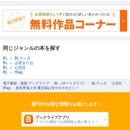
同じジャンルの本を探す
BL
>
BLマンガ
BL
>
山田まりお
BL
>
心交社
BL
>
fRag
電子書籍・漫画 ブックライブ
〉
BL（ボーイズラブ）
〉
BLマンガ
〉
心交社
〉
fRag
〉
異世界鬼上司 魔王様は甘やかされたい！
新刊やお得な情報
をお届けします！
ブックライブアプリ
アプリの通知でお得情報を受け取ろう！