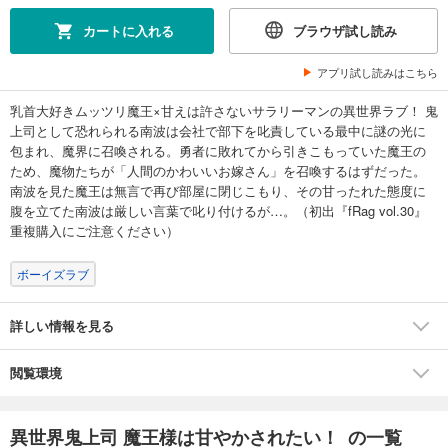
カートに入れる
ブラウザ試し読み
アプリ試し読みはこちら
乳首大好きムッツリ魔王×甘えは許さないサラリーマンの異世界ラブ！ 鬼
上司として恐れられる南波は会社で部下を叱責している最中に謎の光に
包まれ、魔界に召喚される。勇者に敗れてから引きこもっていた魔王の
ため、魔物たちが「人間のかわいいお嫁さん」を召喚するはずだった。
南波を見た魔王は無言で再び部屋に閉じこもり、その甘ったれた態度に
腹を立てた南波は厳しい言葉で叱り付けるが…。（初出『fRag vol.30』
重複購入にご注意ください）
ボーイズラブ
詳しい情報を見る
閲覧環境
異世界鬼上司 魔王様は甘やかされたい！ の一覧