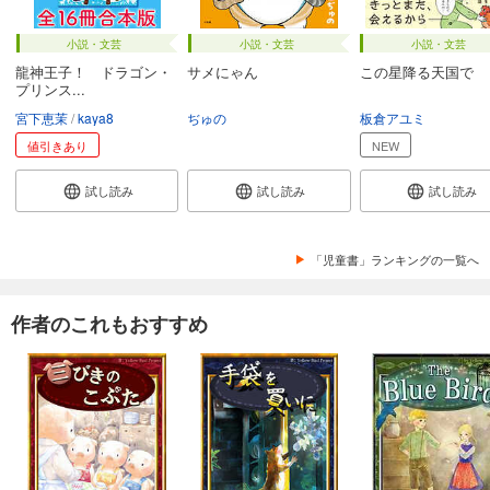
小説・文芸
小説・文芸
小説・文芸
龍神王子！ ドラゴン・
サメにゃん
この星降る天国で
プリンス...
宮下恵茉
kaya8
ぢゅの
板倉アユミ
値引きあり
NEW
試し読み
試し読み
試し読み
「児童書」ランキングの一覧へ
作者のこれもおすすめ