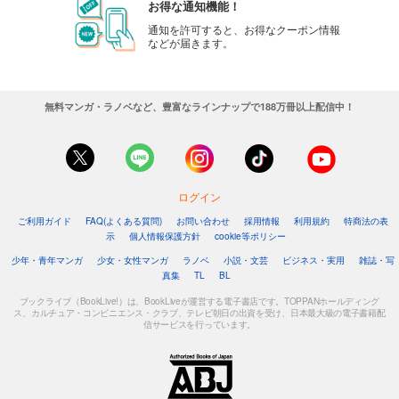
お得な通知機能！
通知を許可すると、お得なクーポン情報
などが届きます。
無料マンガ・ラノベなど、豊富なラインナップで188万冊以上配信中！
ログイン
ご利用ガイド
FAQ(よくある質問)
お問い合わせ
採用情報
利用規約
特商法の表
示
個人情報保護方針
cookie等ポリシー
少年・青年マンガ
少女・女性マンガ
ラノベ
小説・文芸
ビジネス・実用
雑誌・写
真集
TL
BL
ブックライブ（BookLive!）は、BookLiveが運営する電子書店です。TOPPANホールディング
ス、カルチュア・コンビニエンス・クラブ、テレビ朝日の出資を受け、日本最大級の電子書籍配
信サービスを行っています。