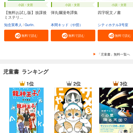
小説・文芸
小説・文芸
小説・文芸
【無料お試し版】放課後
弾丸爛漫奇譚集
四字呪文ノ書
ミステリ...
知念実希人
Gurin.
本間キッド（や団）
シティホテル3号室
無料で読む
無料で読む
無料で読む
「児童書」無料一覧へ
児童書 ランキング
1位
2位
3位