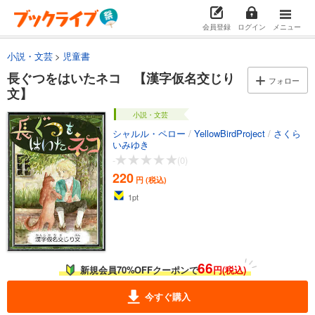
会員登録
ログイン
メニュー
小説・文芸
児童書
長ぐつをはいたネコ 【漢字仮名交じり
フォロー
文】
小説・文芸
シャルル・ペロー
/
YellowBirdProject
/
さくら
いみゆき
-
(0)
220
円 (税込)
1
pt
66
新規会員70%OFFクーポンで
円(税込)
今すぐ購入