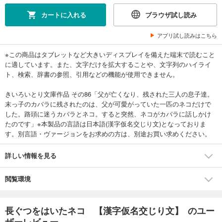
カートに入れる
ブラウザ試し読み
アプリ試し読みはこちら
※この商品はタブレットなど大きいディスプレイを備えた端末で読むこと
に適しています。また、文字だけを拡大することや、文字列のハイライ
ト、検索、辞書の参照、引用などの機能が使用できません。
きいろいとり文庫作品 その86「父が亡くなり、残された三人の息子達。
末っ子のカバラに残されたのは、父が可愛がっていた一匹のネコだけで
した。路頭に迷うカバラとネコ。すると突然、ネコがカバラに話しかけ
たのです」※本製品の言語は日本語(漢字仮名交じり文)となっておりま
す。別言語・ヴァージョンをお求めの方は、別途お買い求めください。
詳しい情報を見る
閲覧環境
長ぐつをはいたネコ 【漢字仮名交じり文】 のユー