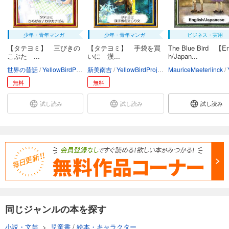
少年・青年マンガ
少年・青年マンガ
ビジネス・実用
【タテヨミ】 三びきの
【タテヨミ】 手袋を買
The Blue Bird 【En
こぶた ...
いに 漢...
h/Japan...
世界の昔話
YellowBirdProject
新美南吉
ちひろ
YellowBirdProject
MauriceMaeterlinck
かつながみつとし
Ye
無料
無料
試し読み
試し読み
試し読み
同じジャンルの本を探す
小説・文芸
>
児童書
/
絵本・キャラクター