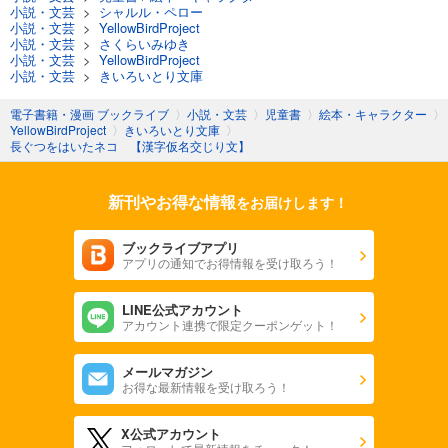
小説・文芸
>
シャルル・ペロー
小説・文芸
>
YellowBirdProject
小説・文芸
>
さくらいみゆき
小説・文芸
>
YellowBirdProject
小説・文芸
>
きいろいとり文庫
電子書籍・漫画 ブックライブ
〉
小説・文芸
〉
児童書
〉
絵本・キャラクター
〉
YellowBirdProject
〉
きいろいとり文庫
〉
長ぐつをはいたネコ 【漢字仮名交じり文】
新刊やお得な情報
をお届けします！
ブックライブアプリ
アプリの通知でお得情報を受け取ろう！
LINE公式アカウント
アカウント連携で限定クーポンゲット！
メールマガジン
お得な最新情報を受け取ろう！
X公式アカウント