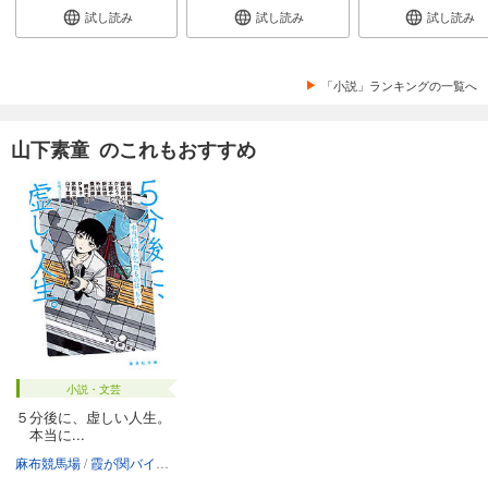
試し読み
試し読み
試し読み
「小説」ランキングの一覧へ
山下素童 のこれもおすすめ
小説・文芸
５分後に、虚しい人生。
本当に...
麻布競馬場
霞が関バイオレット
かとうゆうか
木爾チレン
新庄耕
外山薫