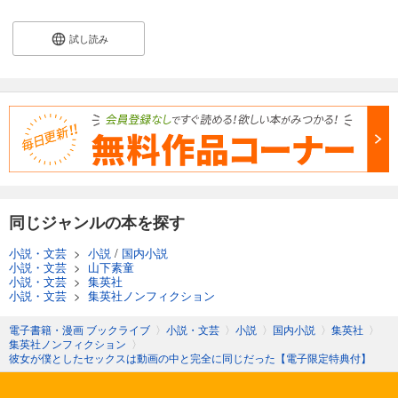
試し読み
同じジャンルの本を探す
小説・文芸
>
小説
/
国内小説
小説・文芸
>
山下素童
小説・文芸
>
集英社
小説・文芸
>
集英社ノンフィクション
電子書籍・漫画 ブックライブ
〉
小説・文芸
〉
小説
〉
国内小説
〉
集英社
〉
集英社ノンフィクション
〉
彼女が僕としたセックスは動画の中と完全に同じだった【電子限定特典付】