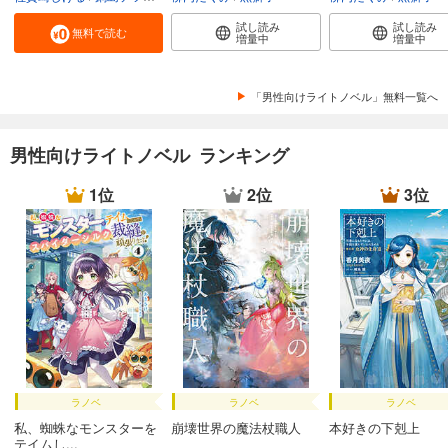
試し読み
試し読み
無料で読む
増量中
増量中
「男性向けライトノベル」無料一覧へ
男性向けライトノベル ランキング
1位
2位
3位
ラノベ
ラノベ
ラノベ
私、蜘蛛なモンスターを
崩壊世界の魔法杖職人
本好きの下剋上
テイムし...