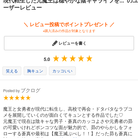
現代転生した元魔王は穏やかな陰キャライフを... のユ
ーザーレビュー
＼ レビュー投稿でポイントプレゼント ／
※購入済みの作品が対象となります
レビューを書く
5.0
笑える
胸キュン
カッコいい
ブクログ
Posted by
魔王と女勇者が現代に転生し、高校で再会・ドタバタなラブコ
メを展開していくのが面白くてキュンとする作品でした♡
元魔王で現在は陰キャな男子・蒼真のカッコよさや元勇者の昴
の可愛いけれどポンコツな面が魅力的で、昴のやらかしをフォ
ローする蒼真や最初は【魔王滅ぶべし！！】だった昴も蒼真に