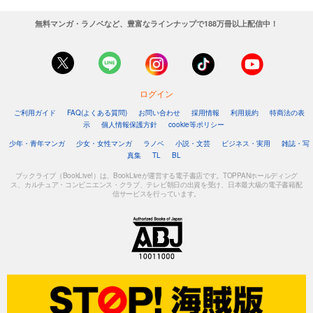
無料マンガ・ラノベなど、豊富なラインナップで188万冊以上配信中！
ログイン
ご利用ガイド
FAQ(よくある質問)
お問い合わせ
採用情報
利用規約
特商法の表
示
個人情報保護方針
cookie等ポリシー
少年・青年マンガ
少女・女性マンガ
ラノベ
小説・文芸
ビジネス・実用
雑誌・写
真集
TL
BL
ブックライブ（BookLive!）は、BookLiveが運営する電子書店です。TOPPANホールディング
ス、カルチュア・コンビニエンス・クラブ、テレビ朝日の出資を受け、日本最大級の電子書籍配
信サービスを行っています。