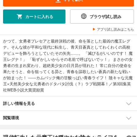
カートに入れる
ブラウザ試し読み
アプリ試し読みはこちら
かつて、女勇者プレセアと最終決戦の後、命を落とした最凶の魔王レグ
ナ。そんな彼が平和な現代に転生し、青天目蒼真としてわくわくの高校
デビューを飾ろうとしていたその矢先……。 「滅びるがいいのです！ 魔
王レグナ！」 「恥ずかしいからその名前で呼ばないでッ！」 まさかの女
勇者の生まれ変わり、超絶美少女の日月昴が現れた！ 常に自分の使命を
果たそうと、命を狙ってくる昴と、青春を謳歌したい蒼真の新たな戦い
が始まった！ ――カムバック俺の甘酸っぱい青春ライフ！ 陰キャな元魔
王×天然美少女な元勇者のドタバタ討伐（？）ラブ戦開幕！／第3回集英
社WEB小説大賞奨励賞
詳しい情報を見る
閲覧環境