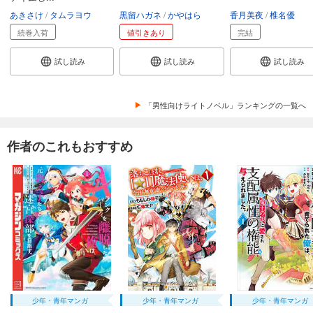
あきさけ
タムラヨウ
黒留ハガネ
かやはら
香月美夜
椎名優
続巻入荷
値引きあり
完結
試し読み
試し読み
試し読み
「男性向けライトノベル」ランキングの一覧へ
作者のこれもおすすめ
少年・青年マンガ
少年・青年マンガ
少年・青年マンガ