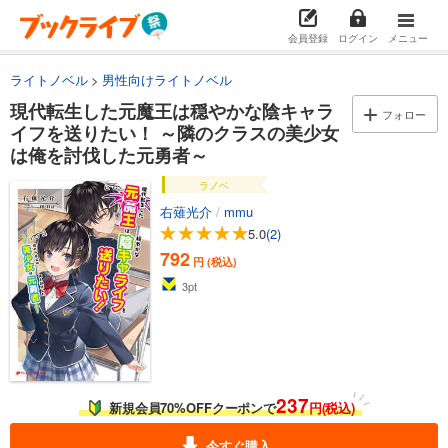
会員登録
ログイン
メニュー
ライトノベル
男性向けライトノベル
現代転生した元魔王は穏やかな陰キャラ
フォロー
イフを送りたい！ ～隣のクラスの美少女
は俺を討伐した元勇者～
ラノベ
右薙光介
/
mmu
5.0
(2)
792
円 (税込)
3
pt
237
新規会員70%OFFクーポンで
円(税込)
今すぐ購入