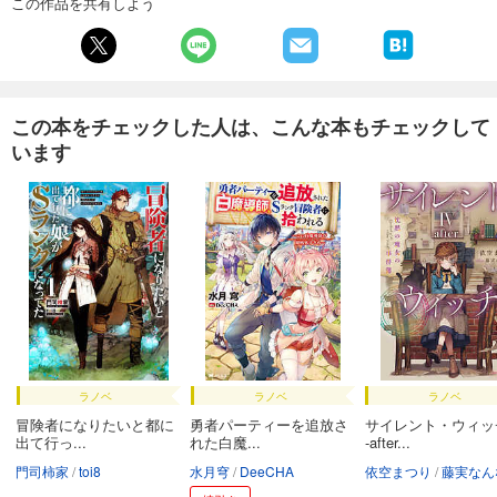
この作品を共有しよう
この本をチェックした人は、こんな本もチェックして
います
ラノベ
ラノベ
ラノベ
冒険者になりたいと都に
勇者パーティーを追放さ
サイレント・ウィッチ
出て行っ...
れた白魔...
-after...
門司柿家
toi8
水月穹
DeeCHA
依空まつり
藤実なん