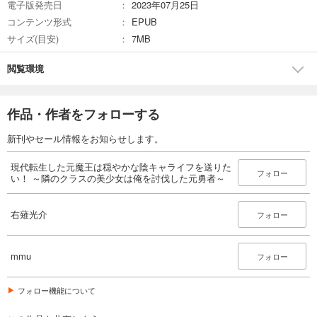
電子版発売日
2023年07月25日
コンテンツ形式
EPUB
サイズ(目安)
7MB
閲覧環境
作品・作者をフォローする
新刊やセール情報をお知らせします。
現代転生した元魔王は穏やかな陰キャライフを送りた
フォロー
い！ ～隣のクラスの美少女は俺を討伐した元勇者～
右薙光介
フォロー
mmu
フォロー
フォロー機能について