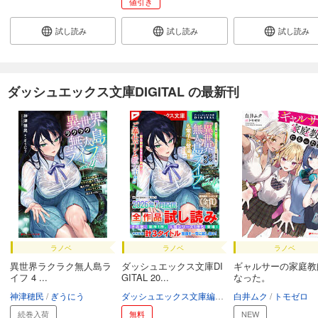
値引き
試し読み
試し読み
試し読み
ダッシュエックス文庫DIGITAL の最新刊
ラノベ
ラノベ
ラノベ
異世界ラクラク無人島ラ
ダッシュエックス文庫DI
ギャルサーの家庭教
イフ 4 ...
GITAL 20...
なった。
神津穂民
ぎうにう
ダッシュエックス文庫編集部
白井ムク
トモゼロ
続巻入荷
無料
NEW