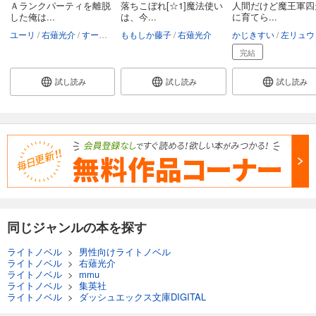
Ａランクパーティを離脱
落ちこぼれ[☆1]魔法使い
人間だけど魔王軍四
した俺は...
は、今...
に育てら...
ユーリ
右薙光介
すーぱーぞんび
ももしか藤子
右薙光介
かじきすい
左リュウ
完結
試し読み
試し読み
試し読み
同じジャンルの本を探す
ライトノベル
>
男性向けライトノベル
ライトノベル
>
右薙光介
ライトノベル
>
mmu
ライトノベル
>
集英社
ライトノベル
>
ダッシュエックス文庫DIGITAL