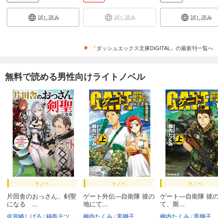
試し読み
試し読み
試し読み
「ダッシュエックス文庫DIGITAL」の最新刊一覧へ
無料で読める男性向けライトノベル
ラノベ
ラノベ
ラノベ
片田舎のおっさん、剣聖
ゲート外伝―自衛隊 彼の
ゲート―自衛隊 彼
になる ...
地にて...
て、斯...
佐賀崎しげる
鍋島テツヒロ
柳内たくみ
黒獅子
柳内たくみ
黒獅子