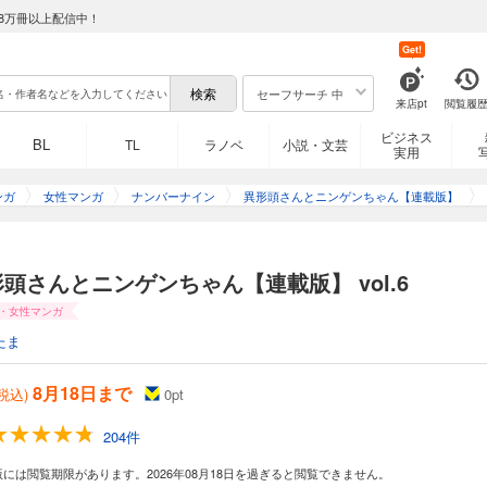
8万冊以上配信中！
Get!
セーフサーチ 中
来店pt
閲覧履
ビジネス
BL
TL
ラノベ
小説・文芸
実用
ンガ
女性マンガ
ナンバーナイン
異形頭さんとニンゲンちゃん【連載版】
頭さんとニンゲンちゃん【連載版】 vol.6
・女性マンガ
たま
8月18日まで
(税込)
0
pt
204件
版には閲覧期限があります。2026年08月18日を過ぎると閲覧できません。