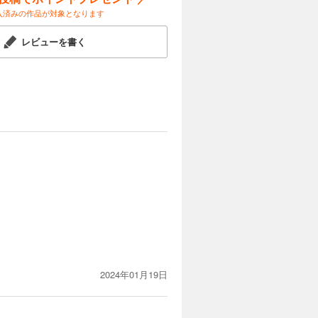
入済みの作品が対象となります
試し読み
レビューを書く
互いに恋愛
カートに入れる
試し読み
互いに恋愛
カートに入れる
試し読み
2024年01月19日
互いに恋愛