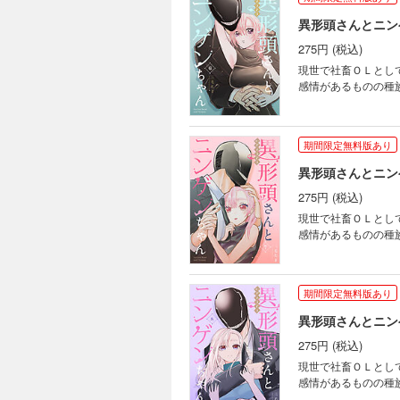
異形頭さんとニンゲ
275円 (税込)
現世で社畜ＯＬとし
感情があるものの種
期間限定無料版あり
異形頭さんとニンゲ
275円 (税込)
現世で社畜ＯＬとし
感情があるものの種
期間限定無料版あり
異形頭さんとニンゲ
275円 (税込)
現世で社畜ＯＬとし
感情があるものの種