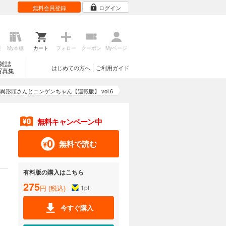
無料会員登録
ログイン
歴
My本棚
カート
フォロー
クーポン
Myページ
雑誌
はじめての方へ
ご利用ガイド
写真集
異形頭さんとニンゲンちゃん【連載版】 vol.6
無料キャンペーン中
無料で読む
有料版の購入はこちら
275
円 (税込)
1
pt
今すぐ購入