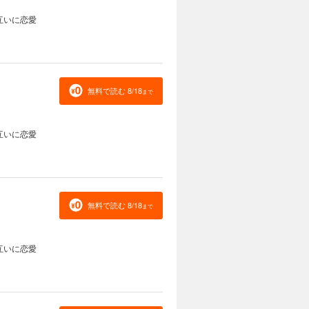
互いに恋愛
無料で読む 8/18
まで
互いに恋愛
無料で読む 8/18
まで
互いに恋愛