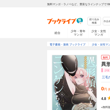
無料マンガ・ラノベなど、豊富なラインナップで18
絞り込み
検索
少年・青年
少女・女性
総合
マンガ
マンガ
電子書籍・漫画 ブックライブ
少女・女性マ
無料
異形
少女
三毛
0
円 
4.8
※無料