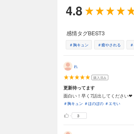
異形頭さんとニンゲ
4.8
192
275円 (税込)
円
現世で社畜ＯＬとし
感情があるものの種族
感情タグBEST3
値引き
＃胸キュン
＃癒やされる
＃
異形頭さんとニンゲ
192
275円 (税込)
円
れ
現世で社畜ＯＬとし
感情があるものの種族
購入済み
更新待ってます
値引き
面白い！早く7話出してください❤︎
異形頭さんとニンゲ
＃胸キュン
＃ほのぼの
＃エモい
192
275円 (税込)
円
3
現世で社畜ＯＬとし
感情があるものの種族