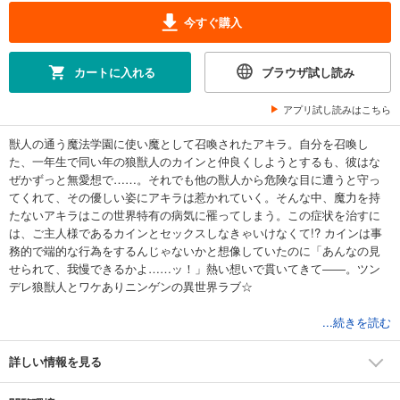
今すぐ購入
カートに入れる
ブラウザ試し読み
アプリ試し読みはこちら
獣人の通う魔法学園に使い魔として召喚されたアキラ。自分を召喚し
た、一年生で同い年の狼獣人のカインと仲良くしようとするも、彼はな
ぜかずっと無愛想で……。それでも他の獣人から危険な目に遭うと守っ
てくれて、その優しい姿にアキラは惹かれていく。そんな中、魔力を持
たないアキラはこの世界特有の病気に罹ってしまう。この症状を治すに
は、ご主人様であるカインとセックスしなきゃいけなくて!? カインは事
務的で端的な行為をするんじゃないかと想像していたのに「あんなの見
せられて、我慢できるかよ……ッ！」熱い想いで貫いてきて――。ツン
デレ狼獣人とワケありニンゲンの異世界ラブ☆
※こちらは単話1～7話のセット版です。重複購入にご注意ください。
...続きを読む
詳しい情報を見る