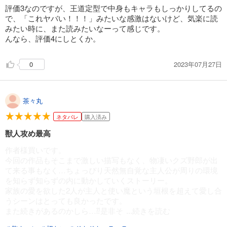
評価3なのですが、王道定型で中身もキャラもしっかりしてるの
で、「これヤバい！！！」みたいな感激はないけど、気楽に読
みたい時に、また読みたいなーって感じです。
んなら、評価4にしとくか。
2023年07月27日
0
茶々丸
ネタバレ
購入済み
獣人攻め最高
作者様買いです。
今回の作品もそこまで激しい描写もなく、物凄いクズ野郎が出
て来る事もなく…ちょっぴり天然無自覚な主人公が周りの環境
を知らず知らずの内に動かしていくストーリー。
家族の愛を欲した2人が主人と使い魔という垣根を超えて愛し合
うシーンはとっても良かったです。
また続きがあるのかしら…⁇是非そ
...続きを読む