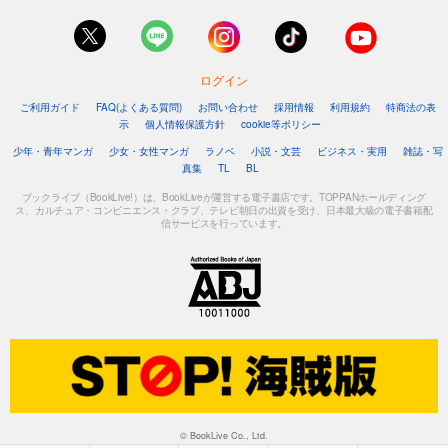
ログイン
ご利用ガイド
FAQ(よくある質問)
お問い合わせ
採用情報
利用規約
特商法の表
示
個人情報保護方針
cookie等ポリシー
少年・青年マンガ
少女・女性マンガ
ラノベ
小説・文芸
ビジネス・実用
雑誌・写
真集
TL
BL
ブックライブ（BookLive!）は、BookLiveが運営する電子書店です。TOPPANホールディング
ス、カルチュア・コンビニエンス・クラブ、テレビ朝日の出資を受け、日本最大級の電子書籍配
信サービスを行っています。
© BookLive Co., Ltd.