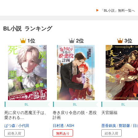
「BL小説」無料一覧へ
BL小説 ランキング
1位
2位
3位
BL
BL
BL
死に戻りの悪魔王子は、
巻き戻り令息の脱・悪役
天官賜福
愛される...
計画
ばつ森
小代田
日村透
ASH
墨香銅臭
鄭穎馨
日出的小
続巻入荷
無料あり
続巻入荷