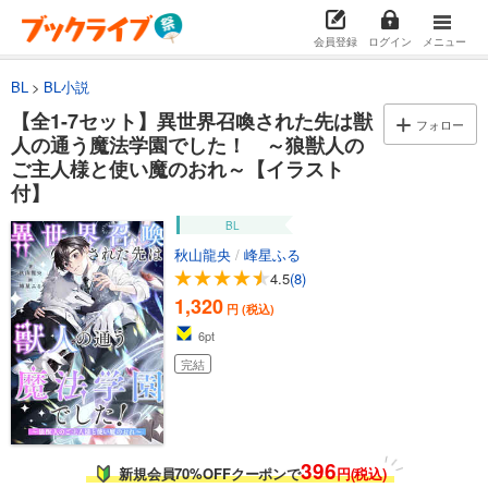
会員登録
ログイン
メニュー
BL
BL小説
【全1-7セット】異世界召喚された先は獣
フォロー
人の通う魔法学園でした！ ～狼獣人の
ご主人様と使い魔のおれ～【イラスト
付】
BL
秋山龍央
/
峰星ふる
4.5
(8)
1,320
円 (税込)
6
pt
完結
396
新規会員70%OFFクーポンで
円(税込)