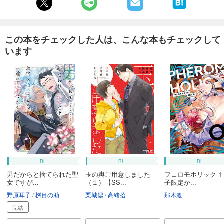
この本をチェックした人は、こんな本もチェックして
います
BL
BL
BL
男だからと捨てられた聖
玉の輿ご用意しました
フェロモホリック 1
女ですが...
（１）【SS...
子限定か...
野原耳子
桝目の助
栗城偲
高緒拾
那木渡
完結