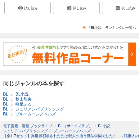
試し読み
試し読み
試し読み
「BL小説」ランキングの一覧へ
同じジャンルの本を探す
BL
>
BL小説
BL
>
秋山龍央
BL
>
峰星ふる
BL
>
ジュリアンパブリッシング
BL
>
ブルームーンノベルズ
電子書籍・漫画 ブックライブ
〉
BL（ボーイズラブ）
〉
BL小説
〉
ジュリアンパブリッシング
〉
ブルームーンノベルズ
〉
【全1-7セット】異世界召喚された先は獣人の通う魔法学園でした！ ～狼獣人の