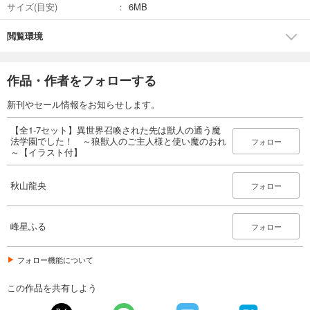
サイズ(目安)
6MB
閲覧環境
作品・作者をフォローする
新刊やセール情報をお知らせします。
【全1-7セット】異世界召喚された先は獣人の通う魔
法学園でした！ ～狼獣人のご主人様と使い魔のおれ
フォロー
～【イラスト付】
秋山龍央
フォロー
峰星ふる
フォロー
フォロー機能について
この作品を共有しよう