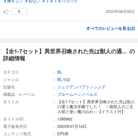
＃胸キュン
＃切ない
＃ドキドキハラハラ
2023年08月05日
0
すべてのレビューを見る(
2
)
【全1-7セット】異世界召喚された先は獣人の通... の
詳細情報
カテゴリ
BL
ジャンル
BL小説
出版社
ジュリアンパブリッシング
掲載誌・レーベル
ブルームーンノベルズ
タイトル
【全1-7セット】異世界召喚された先は獣人
の通う魔法学園でした！ ～狼獣人のご主
人様と使い魔のおれ～【イラスト付】
タイトルID
1385662
電子版発売日
2023年07月14日
コンテンツ形式
EPUB