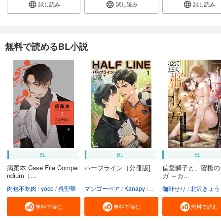
試し読み
試し読み
試し読み
無料で読めるBL小説
BL
BL
BL
病案本 Case File Compe
ハーフライン［分冊版]
偏愛獅子と、蜜檻の
ndium［...
ガ ～カ...
肉包不吃肉
yoco
呉聖華
マンゴーベア
Kanapy
加藤智子
伽野せり
北沢きょう
無料で読む
無料で読む
無料で読む