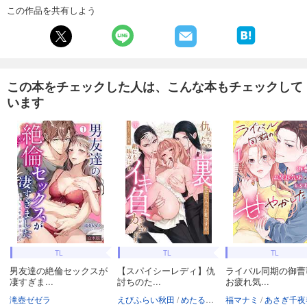
この作品を共有しよう
この本をチェックした人は、こんな本もチェックして
います
TL
TL
TL
男友達の絶倫セックスが
【スパイシーレディ】仇
ライバル同期の御曹
凄すぎま...
討ちのた...
お疲れ気...
滝壺ゼゼラ
えびふらい秋田
めたる☆ハニィ
福マナミ
あさぎ千夜