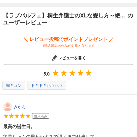
【ラブパルフェ】桐生弁護士のXLな愛し方～絶倫オジサマ紳士ととろける蜜夜 12
220
円 (税込)
カート
【ラブパルフェ】桐生弁護士のXLな愛し方～絶... の
完結
ユーザーレビュー
試し読み
あらすじを表示する
＼ レビュー投稿でポイントプレゼント ／
【ラブパルフェ】桐生弁護士のXLな愛し方～絶倫オジサマ紳士ととろける蜜夜 13
※購入済みの作品が対象となります
220
円 (税込)
カート
レビューを書く
完結
試し読み
5.0
あらすじを表示する
胸キュン
ドキドキハラハラ
【ラブパルフェ】桐生弁護士のXLな愛し方～絶倫オジサマ紳士ととろける蜜夜 14
220
円 (税込)
カート
完結
みかん
試し読み
購入済み
あらすじを表示する
最高の誕生日。
【ラブパルフェ】桐生弁護士のXLな愛し方～絶倫オジサマ紳士ととろける蜜夜 15
後輩ちゃんの思わぬミスで遅くまで仕事して、