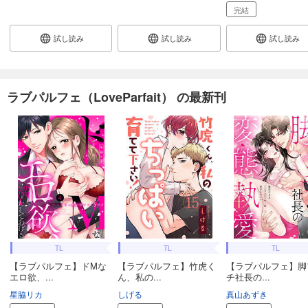
完結
試し読み
試し読み
試し読み
ラブパルフェ（LoveParfait） の最新刊
TL
TL
TL
【ラブパルフェ】ドMな
【ラブパルフェ】竹虎く
【ラブパルフェ】脚
エロ欲、...
ん、私の...
チ社長の...
星脇リカ
しげる
真山あずき