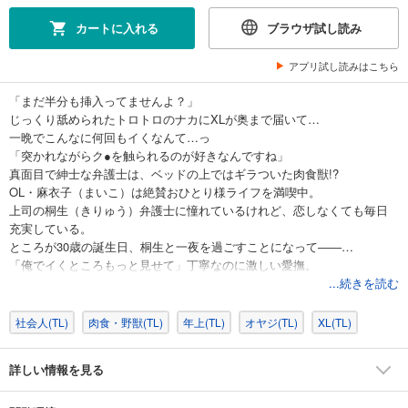
カートに入れる
ブラウザ試し読み
アプリ試し読みはこちら
「まだ半分も挿入ってませんよ？」
じっくり舐められたトロトロのナカにXLが奥まで届いて…
一晩でこんなに何回もイくなんて…っ
「突かれながらク●を触られるのが好きなんですね」
真面目で紳士な弁護士は、ベッドの上ではギラついた肉食獣!?
OL・麻衣子（まいこ）は絶賛おひとり様ライフを満喫中。
上司の桐生（きりゅう）弁護士に憧れているけれど、恋しなくても毎日
充実している。
ところが30歳の誕生日、桐生と一夜を過ごすことになって――…
「俺でイくところもっと見せて」丁寧なのに激しい愛撫。
甘やかされてとろかされて、おかしくなりそうなほど気持ちいい…っ
...続きを読む
絶倫紳士に愛されすぎるオトナの極上ラブロマンス
社会人(TL)
肉食・野獣(TL)
年上(TL)
オヤジ(TL)
XL(TL)
※本書は「ラブパルフェVOL.62-1」に収録されています。重複購入にご注
意ください。
詳しい情報を見る