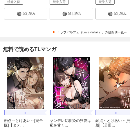
続巻入荷
続巻入荷
続巻入荷
試し読み
試し読み
試し読み
「ラブパルフェ（LoveParfait）」の最新刊一覧へ
無料で読めるTLマンガ
TL
TL
TL
融点～とけあい～[完全
ヤンデレ幼馴染の狂愛は
融点～とけあい～[
版]【タテ...
私を甘く...
版]【分冊...