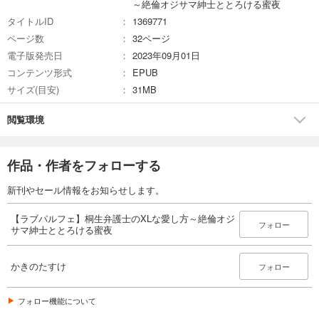
カート
～絶倫オジサマ紳士ととろける蜜夜
完結
タイトルID
1369771
試し読み
ページ数
32ページ
あらすじを表示する
電子版発売日
2023年09月01日
コンテンツ形式
EPUB
サイズ(目安)
31MB
閲覧環境
作品・作者をフォローする
新刊やセール情報をお知らせします。
【ラブパルフェ】桐生弁護士のXLな愛し方～絶倫オジ
フォロー
サマ紳士ととろける蜜夜
かきのたすけ
フォロー
フォロー機能について