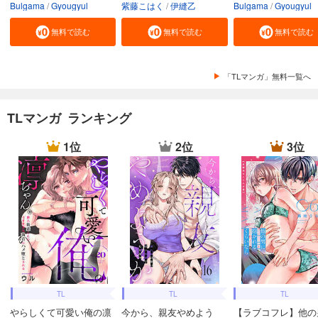
Bulgama
Gyougyul
紫藤こはく
伊縫乙
Bulgama
Gyougyul
無料で読む
無料で読む
無料で読む
「TLマンガ」無料一覧へ
TLマンガ ランキング
1位
2位
3位
TL
TL
TL
やらしくて可愛い俺の凛
今から、親友やめよう
【ラブコフレ】他の