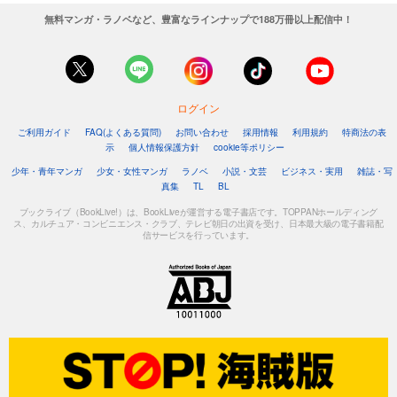
無料マンガ・ラノベなど、豊富なラインナップで188万冊以上配信中！
ログイン
ご利用ガイド
FAQ(よくある質問)
お問い合わせ
採用情報
利用規約
特商法の表
示
個人情報保護方針
cookie等ポリシー
少年・青年マンガ
少女・女性マンガ
ラノベ
小説・文芸
ビジネス・実用
雑誌・写
真集
TL
BL
ブックライブ（BookLive!）は、BookLiveが運営する電子書店です。TOPPANホールディング
ス、カルチュア・コンビニエンス・クラブ、テレビ朝日の出資を受け、日本最大級の電子書籍配
信サービスを行っています。