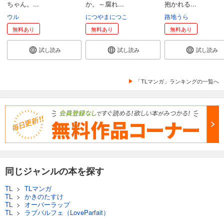
ちゃん。...
か。～腐れ...
抱かれる...
ウル
につやまにつこ
路地うら
無料あり
無料あり
無料あり
試し読み
試し読み
試し読み
「TLマンガ」ランキングの一覧へ
同じジャンルの本を探す
TL
>
TLマンガ
TL
>
かきのたすけ
TL
>
オーバーラップ
TL
>
ラブパルフェ（LoveParfait）