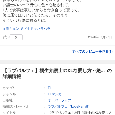
220
円 (税込)
弁護士のハーフ男性に色々心配されて。
カート
1人で食事は寂しいからと付き合って貰って、
完結
傍に居てほしいと伝えたら、そのまま
試し読み
そういう行為に移るとは。
あらすじを表示する
＃胸キュン
＃ドキドキハラハラ
【ラブパルフェ】桐生弁護士のXLな愛し方～絶倫オジサマ紳士ととろける蜜夜 16
2024年07月27日
0
220
円 (税込)
カート
完結
すべてのレビューを見る(
1
)
試し読み
あらすじを表示する
【ラブパルフェ】桐生弁護士のXLな愛し方～絶倫オジサマ紳士ととろける蜜夜 17
【ラブパルフェ】桐生弁護士のXLな愛し方～絶... の
詳細情報
220
円 (税込)
カート
完結
カテゴリ
TL
試し読み
ジャンル
TLマンガ
あらすじを表示する
出版社
オーバーラップ
【ラブパルフェ】桐生弁護士のXLな愛し方～絶倫オジサマ紳士ととろける蜜夜 18
掲載誌・レーベル
ラブパルフェ（LoveParfait）
タイトル
【ラブパルフェ】桐生弁護士のXLな愛し方
220
円 (税込)