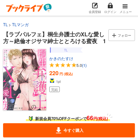
会員登録
ログイン
メニュー
TL
TLマンガ
【ラブパルフェ】桐生弁護士のXLな愛し
フォロー
方～絶倫オジサマ紳士ととろける蜜夜 1
TL
かきのたすけ
5.0
(1)
220
円 (税込)
1
pt
完結
66
新規会員70%OFFクーポンで
円(税込)
今すぐ購入