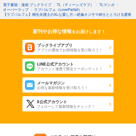
電子書籍・漫画 ブックライブ
〉
TL（ティーンズラブ）
〉
TLマンガ
〉
オーバーラップ
〉
ラブパルフェ（LoveParfait）
〉
【ラブパルフェ】桐生弁護士のXLな愛し方～絶倫オジサマ紳士ととろける蜜夜
新刊やお得な情報
をお届けします！
ブックライブアプリ
アプリの通知でお得情報を受け取ろう！
LINE公式アカウント
アカウント連携で限定クーポンゲット！
メールマガジン
お得な最新情報を受け取ろう！
X公式アカウント
フォローして最新情報をチェック！