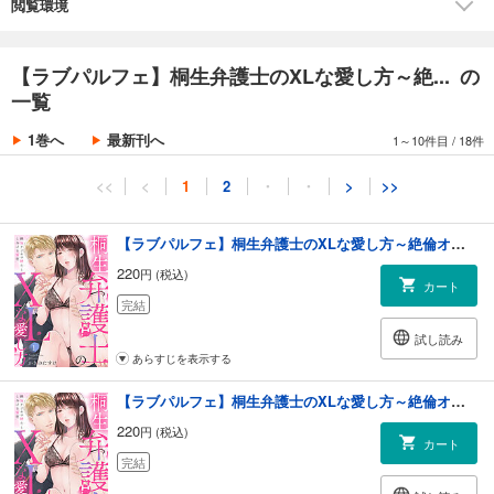
閲覧環境
【ラブパルフェ】桐生弁護士のXLな愛し方～絶... の
一覧
1巻へ
最新刊へ
1～10件目
/
18件
<<
<
1
2
・
・
>
>>
【ラブパルフェ】桐生弁護士のXLな愛し方～絶倫オジサマ紳士ととろける蜜夜 1
220
円 (税込)
カート
完結
試し読み
あらすじを表示する
【ラブパルフェ】桐生弁護士のXLな愛し方～絶倫オジサマ紳士ととろける蜜夜 2
220
円 (税込)
カート
完結