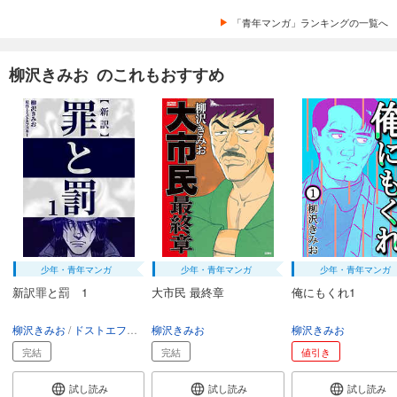
「青年マンガ」ランキングの一覧へ
柳沢きみお のこれもおすすめ
少年・青年マンガ
少年・青年マンガ
少年・青年マンガ
新訳罪と罰 1
大市民 最終章
俺にもくれ1
柳沢きみお
ドストエフスキー
柳沢きみお
柳沢きみお
完結
完結
値引き
試し読み
試し読み
試し読み