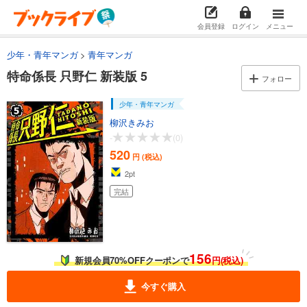
会員登録
ログイン
メニュー
少年・青年マンガ
青年マンガ
特命係長 只野仁 新装版 5
フォロー
少年・青年マンガ
柳沢きみお
-
(0)
520
円 (税込)
2
pt
完結
156
新規会員70%OFFクーポンで
円(税込)
今すぐ購入