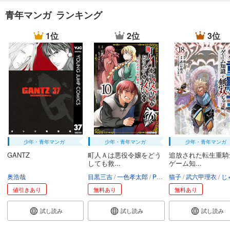
青年マンガ ランキング
1位
2位
3位
少年・青年マンガ
少年・青年マンガ
少年・青年マンガ
GANTZ
町人Ａは悪役令嬢をどう
追放された転生重騎
しても救...
ゲーム知...
奥浩哉
目黒三吉
一色孝太郎
Parum
猫子
武六甲理衣
じゃい
値引きあり
無料あり
無料あり
試し読み
試し読み
試し読み