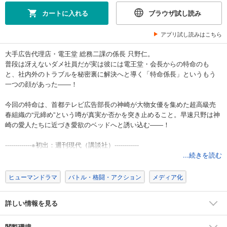
カートに入れる
ブラウザ試し読み
アプリ試し読みはこちら
大手広告代理店・電王堂 総務二課の係長 只野仁。
普段は冴えないダメ社員だが実は彼には電王堂・会長からの特命のも
と、社内外のトラブルを秘密裏に解決へと導く「特命係長」というもう
一つの顔があった――！
今回の特命は、首都テレビ広告部長の神崎が大物女優を集めた超高級売
春組織の“元締め”という噂が真実か否かを突き止めること。早速只野は神
崎の愛人たちに近づき愛欲のベッドへと誘い込む――！
-------------※初出：週刊現代（講談社）------------
...続きを読む
ヒューマンドラマ
バトル・格闘・アクション
メディア化
詳しい情報を見る
閲覧環境