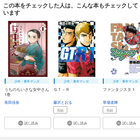
この本をチェックした人は、こんな本もチェックして
います
少年・青年マンガ
少年・青年マンガ
少年・青年マンガ
うちのちいさな女中さん
ＧＴ－Ｒ
ファンタジスタ 1
1巻
長田佳奈
藤沢とおる
草場道輝
完結
完結
試し読み
試し読み
試し読み