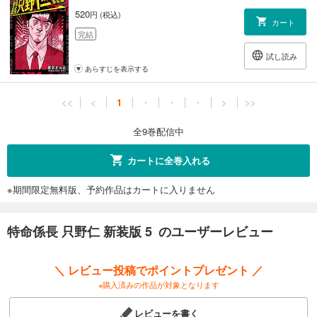
520
円 (税込)
カート
完結
試し読み
あらすじを表示する
<<
<
1
・
・
・
>
>>
全9巻配信中
カートに全巻入れる
※期間限定無料版、予約作品はカートに入りません
特命係長 只野仁 新装版 5 のユーザーレビュー
＼ レビュー投稿でポイントプレゼント ／
※購入済みの作品が対象となります
レビューを書く