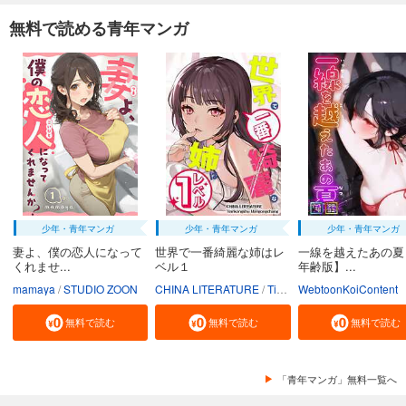
無料で読める青年マンガ
少年・青年マンガ
少年・青年マンガ
少年・青年マンガ
妻よ、僕の恋人になって
世界で一番綺麗な姉はレ
一線を越えたあの夏
くれませ...
ベル１
年齢版】...
mamaya
STUDIO ZOON
CHINA LITERATURE
Tiankongshu Mangongchang
WebtoonKoiContent
無料で読む
無料で読む
無料で読む
「青年マンガ」無料一覧へ