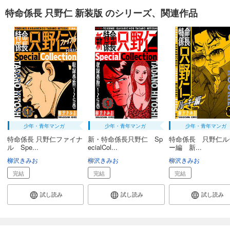
特命係長 只野仁 新装版 のシリーズ、関連作品
少年・青年マンガ
少年・青年マンガ
少年・青年マンガ
特命係長 只野仁ファイナ
新・特命係長只野仁 Sp
特命係長 只野仁ル
ル Spe...
ecialCol...
ー編 新...
柳沢きみお
柳沢きみお
柳沢きみお
完結
完結
完結
試し読み
試し読み
試し読み