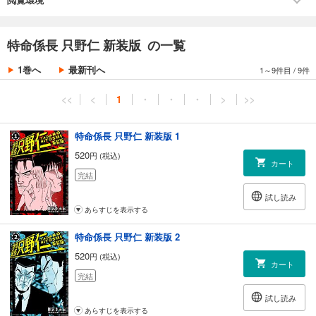
特命係長 只野仁 新装版 の一覧
1巻へ
最新刊へ
1～9件目
/
9件
<<
<
1
・
・
・
>
>>
特命係長 只野仁 新装版 1
520
円 (税込)
カート
完結
試し読み
あらすじを表示する
特命係長 只野仁 新装版 2
520
円 (税込)
カート
完結
試し読み
あらすじを表示する