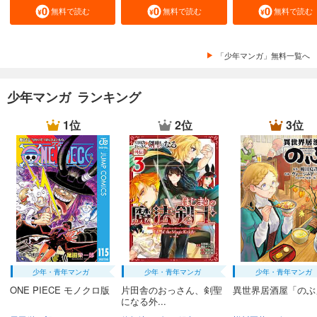
無料で読む
無料で読む
無料で読む
「少年マンガ」無料一覧へ
少年マンガ ランキング
1位
2位
3位
少年・青年マンガ
少年・青年マンガ
少年・青年マンガ
ONE PIECE モノクロ版
片田舎のおっさん、剣聖
異世界居酒屋「のぶ
になる外...