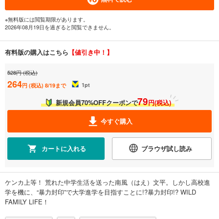
※無料版には閲覧期限があります。
2026年08月19日を過ぎると閲覧できません。
有料版の購入はこちら
【値引き中！】
528円 (税込)
264
1
pt
円 (税込)
8/19まで
79
新規会員70%OFFクーポンで
円(税込)
今すぐ購入
カートに入れる
ブラウザ試し読み
ケンカ上等！ 荒れた中学生活を送った南風（はえ）文平。しかし高校進
学を機に、“暴力封印”で大学進学を目指すことに!?暴力封印!? WILD
FAMILY LIFE！