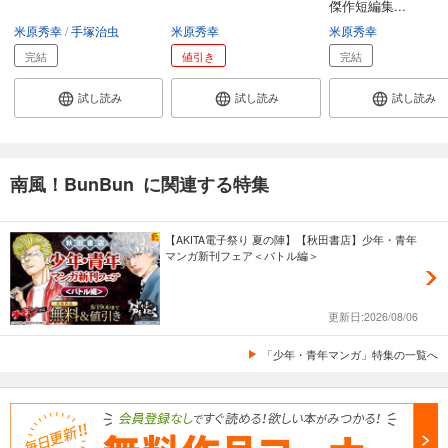
傑作短編集...
米原秀幸
手塚治虫
米原秀幸
米原秀幸
完結
値引き
完結
試し読み
試し読み
試し読み
南風！BunBun に関連する特集
【AKITA電子祭り 夏の陣】【秋田書店】少年・青年
マンガ新刊フェア＜バトル編＞
更新日:2026/08/06
「少年・青年マンガ」特集の一覧へ