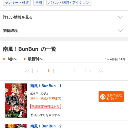
ヤンキー・極道
学園
バトル・格闘・アクション
詳しい情報を見る
閲覧環境
南風！BunBun の一覧
1巻へ
最新刊へ
1～4件目
/
4件
<<
<
1
・
・
・
>
>>
南風！BunBun 1
528円 (税込)
無料で読む
円 (税込)
8/19まで
8/19
264
まで
期間限定無料版あり
あらすじを表示する
南風！BunBun 2