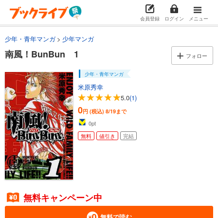
会員登録
ログイン
メニュー
少年・青年マンガ
少年マンガ
南風！BunBun 1
フォロー
少年・青年マンガ
米原秀幸
5.0
(1)
0
円 (税込)
8/19まで
0
pt
無料
値引き
完結
無料キャンペーン中
無料で読む