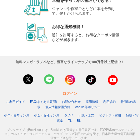
本棚を作って本の整理ができる！
ジャンルや作家ごとなどに本を分類し
て、鍵もかけられます。
お得な通知機能！
通知を許可すると、お得なクーポン情報
などが届きます。
無料マンガ・ラノベなど、豊富なラインナップで188万冊以上配信中！
ログイン
ご利用ガイド
FAQ(よくある質問)
お問い合わせ
採用情報
利用規約
特商法の表
示
個人情報保護方針
cookie等ポリシー
少年・青年マンガ
少女・女性マンガ
ラノベ
小説・文芸
ビジネス・実用
雑誌・写
真集
TL
BL
ブックライブ（BookLive!）は、BookLiveが運営する電子書店です。TOPPANホールディング
ス、カルチュア・コンビニエンス・クラブ、テレビ朝日の出資を受け、日本最大級の電子書籍配
信サービスを行っています。