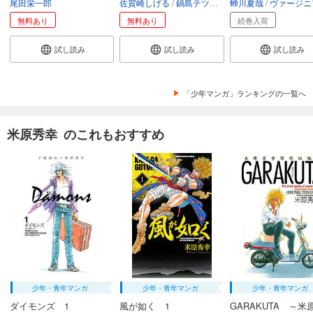
尾田栄一郎
佐賀崎しげる
鍋島テツヒロ
蝉川夏哉
空路恵
渡辺樹
ヴァージニア二
無料あり
無料あり
続巻入荷
試し読み
試し読み
試し読み
「少年マンガ」ランキングの一覧へ
米原秀幸 のこれもおすすめ
少年・青年マンガ
少年・青年マンガ
少年・青年マンガ
ダイモンズ 1
風が如く 1
GARAKUTA ～米