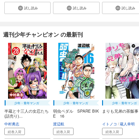
試し読み
試し読み
試し読み
週刊少年チャンピオン の最新刊
少年・青年マンガ
少年・青年マンガ
少年・青年マンガ
半蔵と十三人の女忍たち
弱虫ペダル SPARE BIK
まりも兄弟の茶飯事
(話売り)...
E 16
中村勇志
渡辺航
イトノコ
蔵人幸明
続巻入荷
続巻入荷
続巻入荷