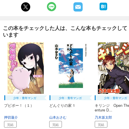
この本をチェックした人は、こんな本もチェックして
います
少年・青年マンガ
少年・青年マンガ
少年・青年マンガ
プピポー！（１）
どんぐりの家 1
キリンジ Open The
enture D...
押切蓮介
山本おさむ
乃木坂太郎
完結
完結
完結