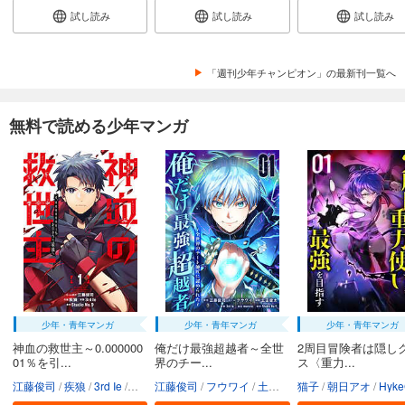
試し読み
試し読み
試し読み
「週刊少年チャンピオン」の最新刊一覧へ
無料で読める少年マンガ
少年・青年マンガ
少年・青年マンガ
少年・青年マンガ
神血の救世主～0.000000
俺だけ最強超越者～全世
2周目冒険者は隠し
01％を引...
界のチー...
ス〈重力...
江藤俊司
疾狼
3rd Ie
Studio No.9
江藤俊司
フウワイ
土田健太
猫子
3rd Ie
朝日アオ
maruco
HykeC
St