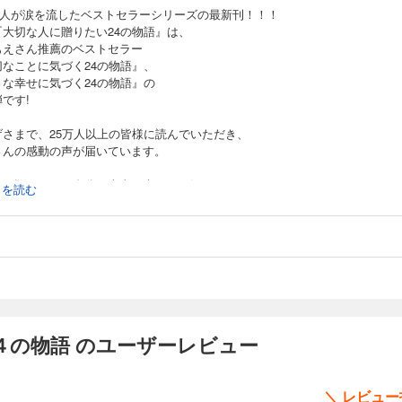
5万人が涙を流したベストセラーシリーズの最新刊！！！
『大切な人に贈りたい24の物語』は、
もえさん推薦のベストセラー
切なことに気づく24の物語』、
さな幸せに気づく24の物語』の
です!
げさまで、25万人以上の皆様に読んでいただき、
さんの感動の声が届いています。
日、悩んでいた自分が本当は幸せだと気づきました」
続きを読む
緒にいてくれる家族に素直にありがとうと言えました」
ももう一度、信じてみようと思いました」
の感想をいただきました。
に響く物語や言葉はひとりひとり違います。
、感想もひとりひとり違います。
４の物語 のユーザーレビュー
が、多くの人が同じような悩みを抱え、
を変えたいと思っています。
＼ レビュ