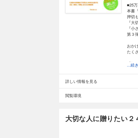
■2
本書
押切
『大
『小
第３弾
おか
たく
「毎
...
「一
詳しい情報を見る
「人
など
閲覧環境
■心
また
大切な人に贈りたい２
です
人生