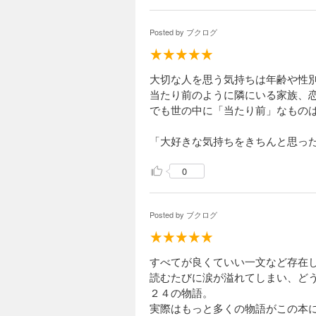
どれ
Posted by
ブクログ
大切な人を思う気持ちは年齢や性
当たり前のように隣にいる家族、
でも世の中に「当たり前」なもの
「大好きな気持ちをきちんと思っ
0
Posted by
ブクログ
すべてが良くていい一文など存在
読むたびに涙が溢れてしまい、ど
２４の物語。
実際はもっと多くの物語がこの本