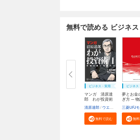
無料で読める ビジネス
ビジネス・実用
ビジネス
マンガ 清原達
夢とお金
郎 わが投資術
ぎ方 ─ 
読...
清原達郎
ウエノ
河野慶
無料で読む
無料