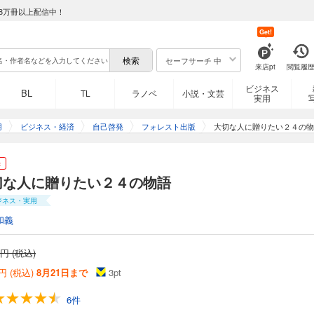
8万冊以上配信中！
Get!
セーフサーチ 中
来店pt
閲覧履
ビジネス
BL
TL
ラノベ
小説・文芸
実用
用
ビジネス・経済
自己啓発
フォレスト出版
大切な人に贈りたい２４の物
き
切な人に贈りたい２４の物語
ジネス・実用
和義
円 (税込)
円 (税込)
8月21日まで
3
pt
6件