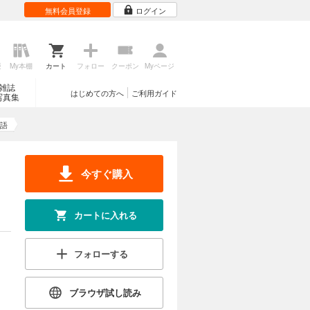
無料会員登録
ログイン
歴
My本棚
カート
フォロー
クーポン
Myページ
雑誌
はじめての方へ
ご利用ガイド
写真集
語
今すぐ購入
カートに入れる
フォローする
ブラウザ試し読み