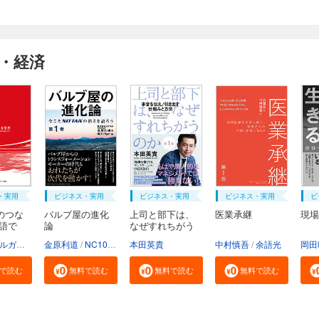
・経済
・実用
ビジネス・実用
ビジネス・実用
ビジネス・実用
ビ
のつな
バルブ屋の進化
上司と部下は、
医業承継
現場
物語で
論
なぜすれちがう
の...
三菱UFJモルガン・スタンレー証券株式会社
金原利道
NC10Team
本田英貴
中村慎吾
余語光
岡田
で読む
無料で読む
無料で読む
無料で読む