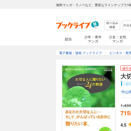
無料マンガ・ラノベなど、豊富なラインナップで18
絞り込み
検索
少年・青年
少女・女性
総合
マンガ
マンガ
電子書籍・漫画 ブックライブ
ビジネス・実
値引
大
ビ
中山
1,430
715
4.5