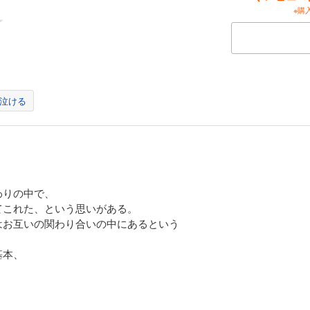
、人間関係、仕事、夢、将来…。
※購
響く物語や言葉こそが、
を変える「力」となるのです!
『大切は人に贈りたい24の物語』
話のストーリーは、
たの人生を変えます！！！
泣ける
だけで人生が変わります。
の本を贈るだけで、言葉はいらない！
のテーマは「プレゼント」です!
わりの中で、
作は、多くの経営者、リーダー、教育関係者をはじめ、
てこれた、という思いがある。
歳から88歳までの方々から「感動の声」が届きました。
はお互いの関わり合いの中にあるという
は前２作と変わらない内容に加え、
基本、
トブックになりました。
ージ、オールカラーの超豪華本です。
に掲載されている「読むだけで人生が変わる物語」は、