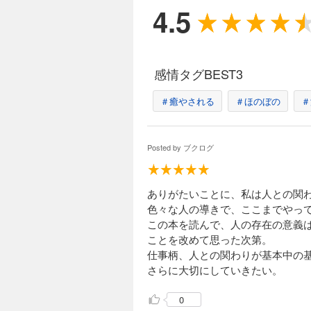
人生
4.5
心に
人生
本書
感情タグBEST3
の24
あな
＃癒やされる
＃ほのぼの
＃
読む
Posted by
ブクログ
■こ
今回
ありがたいことに、私は人との関
前２
色々な人の導きで、ここまでやっ
13
この本を読んで、人の存在の意義
ことを改めて思った次第。
本書
仕事柄、人との関わりが基本中の
フォ
さらに大切にしていきたい。
前ペ
0
本書