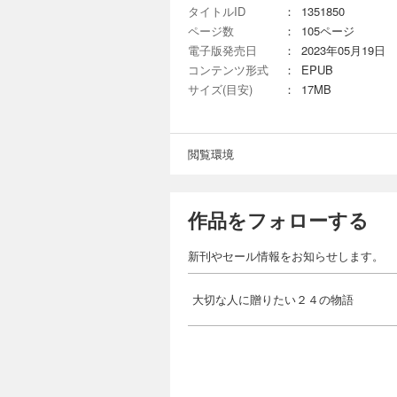
タイトルID
：
1351850
ページ数
：
105ページ
電子版発売日
：
2023年05月19日
コンテンツ形式
：
EPUB
サイズ(目安)
：
17MB
閲覧環境
作品をフォローする
新刊やセール情報をお知らせします。
大切な人に贈りたい２４の物語