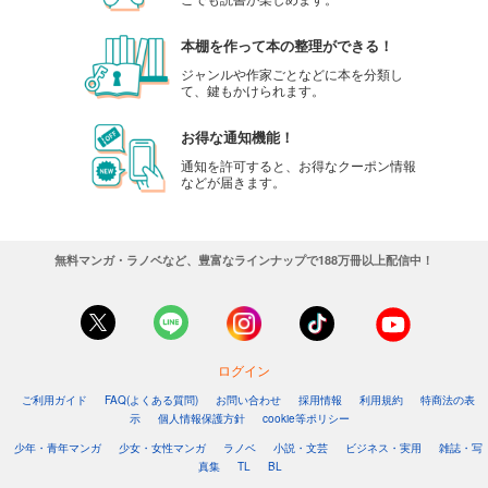
本棚を作って本の整理ができる！
ジャンルや作家ごとなどに本を分類し
て、鍵もかけられます。
お得な通知機能！
通知を許可すると、お得なクーポン情報
などが届きます。
無料マンガ・ラノベなど、豊富なラインナップで188万冊以上配信中！
ログイン
ご利用ガイド
FAQ(よくある質問)
お問い合わせ
採用情報
利用規約
特商法の表
示
個人情報保護方針
cookie等ポリシー
少年・青年マンガ
少女・女性マンガ
ラノベ
小説・文芸
ビジネス・実用
雑誌・写
真集
TL
BL