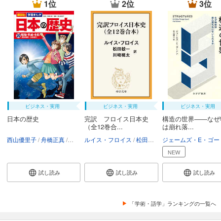
1位
2位
3位
ビジネス・実用
ビジネス・実用
ビジネス・実用
日本の歴史
完訳 フロイス日本史
構造の世界――なぜ
（全12巻合...
は崩れ落...
西山優里子
舟橋正真
講談社
ルイス・フロイス
松田毅一
川崎桃太
NEW
試し読み
試し読み
試し読み
「学術・語学」ランキングの一覧へ