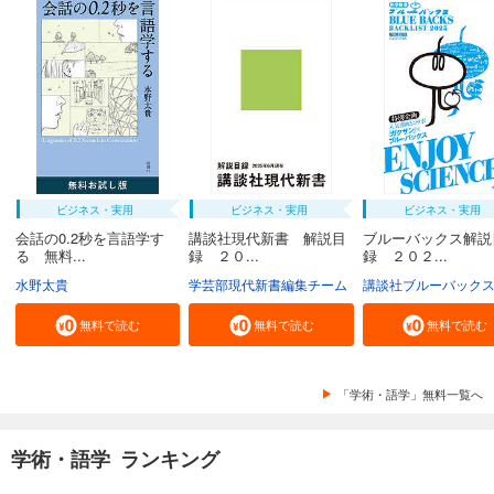
ビジネス・実用
ビジネス・実用
ビジネス・実用
会話の0.2秒を言語学す
講談社現代新書 解説目
ブルーバックス解説
る 無料...
録 ２０...
録 ２０２...
水野太貴
学芸部現代新書編集チーム
講談社ブルーバック
無料で読む
無料で読む
無料で読む
「学術・語学」無料一覧へ
学術・語学 ランキング