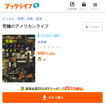
会員登録
ログイン
メニュー
ビジネス・実用
学術・語学
究極のアメリカンライフ
フォロー
ビジネス・実用
水木希
-
(0)
838
円 (税込)
4
pt
251
新規会員70%OFFクーポンで
円(税込)
今すぐ購入