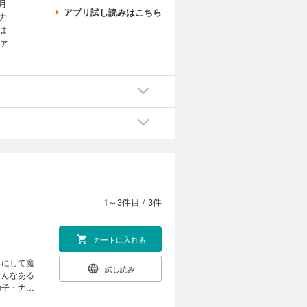
月
アプリ試し読みはこちら
ナ
は
ァ
1～3件目
/
3件
カートに入れる
みにして魔
試し読み
そんなある
の子・ナキ
どり着くこ