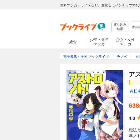
無料マンガ・ラノベなど、豊富なラインナップで18
絞り込み
検索
少年・青年
少女・女性
総合
マンガ
マンガ
電子書籍・漫画 ブックライブ
ラノベ
男
ア
赤松
638
4.0
魔法
年ノ