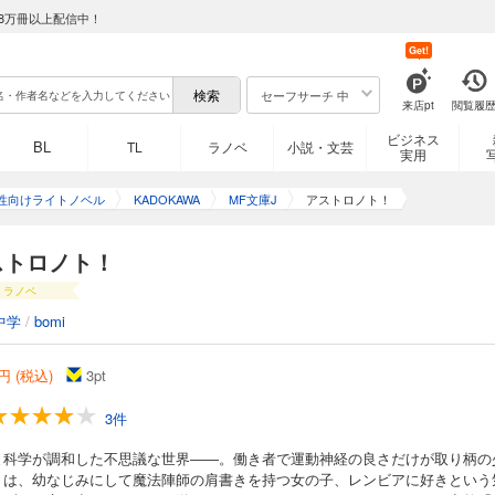
8万冊以上配信中！
Get!
セーフサーチ 中
来店pt
閲覧履
ビジネス
BL
TL
ラノベ
小説・文芸
実用
性向けライトノベル
KADOKAWA
MF文庫J
アストロノト！
ストロノト！
ラノベ
中学
/
bomi
円 (税込)
3
pt
3件
と科学が調和した不思議な世界――。働き者で運動神経の良さだけが取り柄の
トは、幼なじみにして魔法陣師の肩書きを持つ女の子、レンビアに好きという