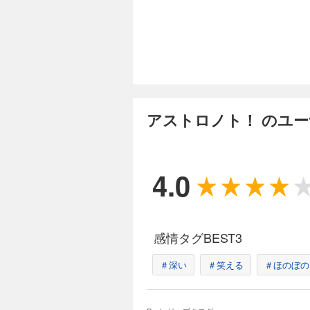
アストロノト！ のユ
4.0
感情タグBEST3
＃深い
＃笑える
＃ほのぼの