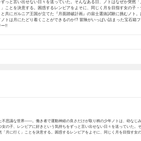
をずっと言い出せない日々を送っていた。そんなある日、ノトはなぜか突然「
く」ことを決意する。困惑するレンビアをよそに、同じく月を目指す女の子・
ミと共にガルニア王国が立てた『月面踏破計画』の宙士選抜試験に挑むノト。
てノトは月にたどり着くことができるのか!? 冒険がいっぱい詰まった宝石箱フ
ー!!
た不思議な世界――。働き者で運動神経の良さだけが取り柄の少年ノトは、幼なじ
つ女の子、レンビアに好きという気持ちをずっと言い出せない日々を送っていた。
然「月に行く」ことを決意する。困惑するレンビアをよそに、同じく月を目指す女
王国が立てた『月面踏破計画』の宙士選抜試験に挑むノト。はたしてノトは月にた