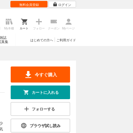
無料会員登録
ログイン
歴
My本棚
カート
フォロー
クーポン
Myページ
雑誌
はじめての方へ
ご利用ガイド
写真集
今すぐ購入
カートに入れる
フォローする
少
ブラウザ試し読み
気