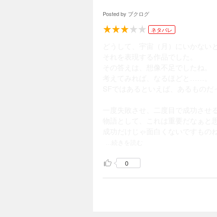
Posted by
ブクログ
ネタバレ
どうして、宇宙（月）にいかない
それを表現する作品でした。
その答えは、想像不足でしたね。
考えてみれば、なるほどと……。
SFではあるといえば、あるものだ
一度失敗させ、二度目で成功させ
物語として、これは重要だなぁと
成功だけじゃ面白くないですもの
...続きを読む
0