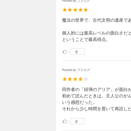
Posted by
ブクログ
魔法の世界で、古代文明の遺産で
個人的には最高レベルの面白さだ
ということで最高得点。
0
Posted by
ブクログ
同作者の「緋弾のアリア」が面白
初めて読んだときは、主人公のが
いう感想だった。
それから少し時間を置いて再読し
0