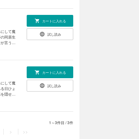
カートに入れる
みにして魔
試し読み
夢の同居生
女が言うに
きるのか？
カートに入れる
みにして魔
試し読み
ある日ひょ
揺を隠せな
アの恋の行
1～3件目
/
3件
>
>>