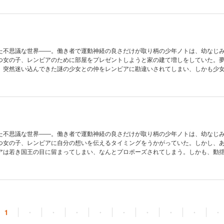
冒険がいっぱい詰まった宝石箱ファンタジー!!
た不思議な世界――。働き者で運動神経の良さだけが取り柄の少年ノトは、幼なじ
つ女の子、レンビアのために部屋をプレゼントしようと家の建て増しをしていた。
、突然迷い込んできた謎の少女との仲をレンビアに勘違いされてしまい、しかも少
に巨大な隕石が墜ちてくるのだという――。はたしてノトは隕石の落下を阻止で
ビアとの同居生活!? スペース冒険ファンタジー第二弾!!
た不思議な世界――。働き者で運動神経の良さだけが取り柄の少年ノトは、幼なじ
つ女の子、レンビアに自分の想いを伝えるタイミングをうかがっていた。しかし、
アは若き国王の目に留まってしまい、なんとプロポーズされてしまう。しかも、動
かけるように「火星へ行け」という勅令まで下されて――。どうなるノトとレンビ
を待つものは!? スペース冒険ファンタジー第三弾!!
1
・
・
・
・
・
・
・
・
・