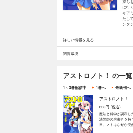
持ち
に行
キア
たし
ンタジ
詳しい情報を見る
閲覧環境
アストロノト！ の一覧
1～3巻配信中
1巻へ
最新刊へ
アストロノト！
638円 (税込)
魔法と科学が調和し
法陣師の肩書きを持
日、ノトはなぜか突
アミと共にガルニア