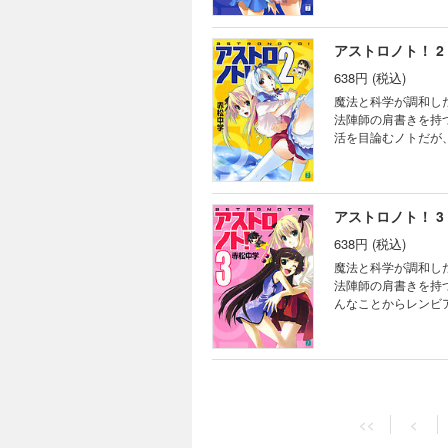
とができるのか!? 
アストロノト！ 2
638円 (税込)
魔法と科学が調和し
法陣師の肩書きを持
活を目論むノトだが
はこのままだと地球
そしてどうなる、レン
アストロノト！ 3
638円 (税込)
魔法と科学が調和し
法陣師の肩書きを持
んなことからレンビ
いノトに追い打ちを
方、そして火星でノト
<<
<