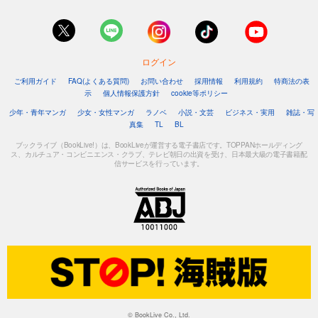
ログイン
ご利用ガイド
FAQ(よくある質問)
お問い合わせ
採用情報
利用規約
特商法の表
示
個人情報保護方針
cookie等ポリシー
少年・青年マンガ
少女・女性マンガ
ラノベ
小説・文芸
ビジネス・実用
雑誌・写
真集
TL
BL
ブックライブ（BookLive!）は、BookLiveが運営する電子書店です。TOPPANホールディング
ス、カルチュア・コンビニエンス・クラブ、テレビ朝日の出資を受け、日本最大級の電子書籍配
信サービスを行っています。
© BookLive Co., Ltd.