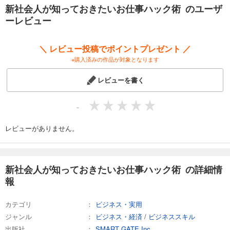
仕事も職場での人間関係も、自分らしく続けられるようになりますよ。
新社会人が知っておきたいお仕事ハック術 のユーザ
ーレビュー
【主な内容】
「新入社員が知っておきたいビジネスの基本30」
上司に聞きづらい社会人の基本
＼ レビュー投稿でポイントプレゼント ／
同期に差をつけるビジネスマナーの基本
※購入済みの作品が対象となります
「仕事ができる社員」に一歩近づく実務の基本
働きやすさが変わる人間関係の基本
レビューを書く
「新入社員の心のどんよりをリセットするメンタルハック」
入社早々、なぜ心がどんよりしてしまうのか？
-
【性格タイプ別】ストレスリセット基礎編
【性格タイプ別】ストレスリセット応用編
レビューがありません。
こんなときどうする？新入社員にありがちな7つの質問
「得する働き方と賢い休み方 今だから知っておきたいワーク・ライフ・
バランス」
新社会人が知っておきたいお仕事ハック術 の詳細情
今、なぜ必要なの？／企業も個人も得する／ｗｉｔｈコロナ時代の働き
報
方
カテゴリ
ビジネス・実用
「仕事で評価される！1日5分で説明上手になる伝え方」
説明で損をしないために！「伝わらない説明」のパターンと原因
ジャンル
ビジネス・経済
/
ビジネススキル
説明上手になれる「話の組み立て方」／実践で使える「展開のテクニッ
出版社
SMART GATE Inc.