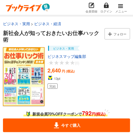
会員登録
ログイン
メニュー
ビジネス・実用
ビジネス・経済
新社会人が知っておきたいお仕事ハック
フォロー
術
ビジネス・実用
ビジネスマップ編集部
-
(0)
2,640
円 (税込)
13
pt
完結
792
新規会員70%OFFクーポンで
円(税込)
今すぐ購入