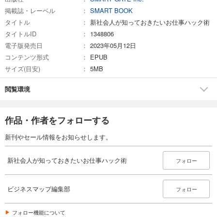
ク」
掲載誌・レーベル
SMART BOOK
タイトル
新社会人が知っておきたいお仕事ハック術
「しゃべり下手でも安心！ゼロから身につくプレゼン術」
タイトルID
1348806
プレゼンの基本／要点を伝えるテクニック／プレゼンの準備をしよう！
成功させるための最終確認をしよう！／プレゼン力に活かせる偉人の名
電子版発売日
2023年05月12日
言集
コンテンツ形式
EPUB
サイズ(目安)
5MB
「職場で好かれる人の仕事術 やっかい上司・くせもの部下との接し方」
部下との上手な付き合い方／上司との人間関係を円滑にするテクニック
閲覧環境
人間関係で疲れた時ときの対処法／取引先の人との人間関係を良好に
作品・作者をフォローする
新刊やセール情報をお知らせします。
新社会人が知っておきたいお仕事ハック術
フォロー
ビジネスマップ編集部
フォロー
フォロー機能について