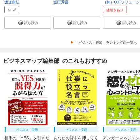
渡邊康弘
堀田秀吾
NEW
値引きあり
試し読み
試し読み
試し読み
「ビジネス・経済」ランキングの一覧へ
ビジネスマップ編集部 のこれもおすすめ
ビジネス・実用
ビジネス・実用
ビジネス・実用
相手の「YES」を引きだ
あなたの背中を押してく
アンガーマネジメン