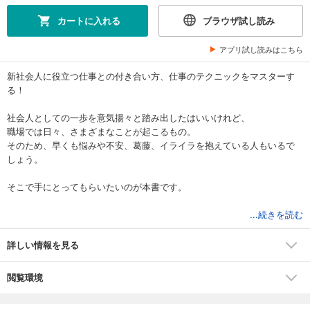
カートに入れる
ブラウザ試し読み
アプリ試し読みはこちら
新社会人に役立つ仕事との付き合い方、仕事のテクニックをマスターす
る！
社会人としての一歩を意気揚々と踏み出したはいいけれど、
職場では日々、さまざまなことが起こるもの。
そのため、早くも悩みや不安、葛藤、イライラを抱えている人もいるで
しょう。
そこで手にとってもらいたいのが本書です。
ビジネスにおける基礎中の基礎、プレゼンや説明のテクニック、
...続きを読む
職場における人間関係を円滑にするワザなどから、上手に賢く働く方
法、
詳しい情報を見る
自信がなくなった時のための心の癒やし方・ストレス解消法までを伝
授。
閲覧環境
新たな知識とテクニックを習得することで心がすっと軽くなり、