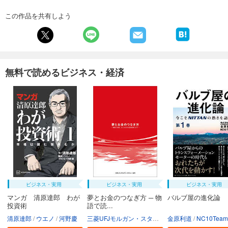
この作品を共有しよう
無料で読めるビジネス・経済
ビジネス・実用
ビジネス・実用
ビジネス・実用
マンガ 清原達郎 わが
夢とお金のつなぎ方 ─ 物
バルブ屋の進化論
投資術
語で読...
清原達郎
ウエノ
河野慶
三菱UFJモルガン・スタンレー証券株式会社
金原利道
NC10Team