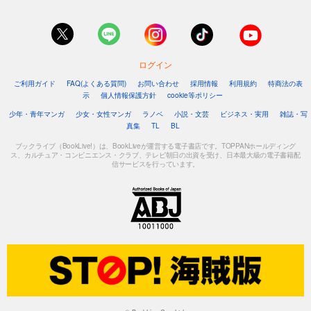
ログイン
ご利用ガイド
FAQ(よくある質問)
お問い合わせ
採用情報
利用規約
特商法の表
示
個人情報保護方針
cookie等ポリシー
少年・青年マンガ
少女・女性マンガ
ラノベ
小説・文芸
ビジネス・実用
雑誌・写
真集
TL
BL
ブックライブ（BookLive!）は、BookLiveが運営する電子書店です。TOPPANホールディング
ス、カルチュア・コンビニエンス・クラブ、テレビ朝日の出資を受け、日本最大級の電子書籍配
信サービスを行っています。