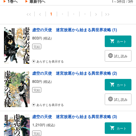
1巻へ
最新刊へ
1～3件目
/
3件
<<
<
1
・
・
・
>
>>
虚空の天使 迷宮放逐から始まる異世界攻略 (1)
803
円 (税込)
カート
完結
試し読み
あらすじを表示する
虚空の天使 迷宮放逐から始まる異世界攻略 (2)
803
円 (税込)
カート
完結
試し読み
あらすじを表示する
虚空の天使 迷宮放逐から始まる異世界攻略 (3)
1,210
円 (税込)
カート
完結