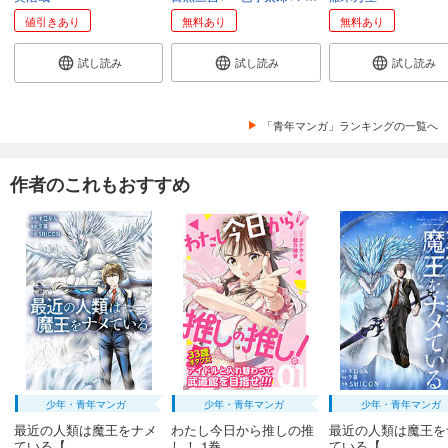
値引きあり
無料あり
無料あり
試し読み
試し読み
試し読み
「青年マンガ」ランキングの一覧へ
作者のこれもおすすめ
少年・青年マンガ
少年・青年マンガ
少年・青年マンガ
最近の人類は魔王をナメ
わたし今日から推しの推
最近の人類は魔王を
ている【...
し！ 1巻
ている【...