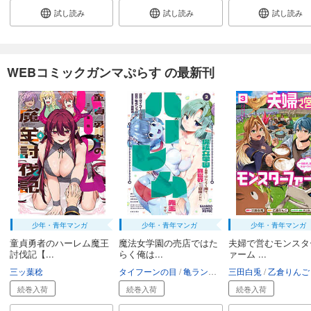
試し読み
試し読み
試し読み
WEBコミックガンマぷらす の最新刊
少年・青年マンガ
少年・青年マンガ
少年・青年マンガ
童貞勇者のハーレム魔王
魔法女学園の売店ではた
夫婦で営むモンスタ
討伐記【...
らく俺は...
ァーム ...
三ッ葉稔
タイフーンの目
亀ランッパ火
三田白兎
乙倉りんご
続巻入荷
続巻入荷
続巻入荷