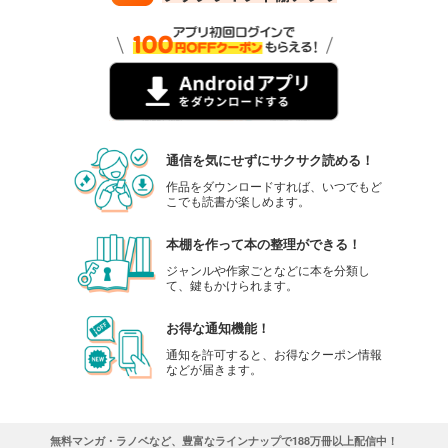
通信を気にせずにサクサク読める！
作品をダウンロードすれば、いつでもど
こでも読書が楽しめます。
本棚を作って本の整理ができる！
ジャンルや作家ごとなどに本を分類し
て、鍵もかけられます。
お得な通知機能！
通知を許可すると、お得なクーポン情報
などが届きます。
無料マンガ・ラノベなど、豊富なラインナップで188万冊以上配信中！