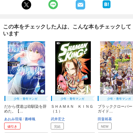
この本をチェックした人は、こんな本もチェックして
います
少年・青年マンガ
少年・青年マンガ
少年・青年マンガ
だから僕達は幼馴染を辞
ＳＨＡＭＡＮ ＫＩＮＧ
ブラッククローバー
めた。【...
（１）
ガイド...
あおみ現場
書峰颯
武井宏之
田畠裕基
値引き
完結
NEW