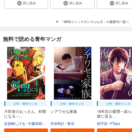
試し読み
試し読み
試し読み
「WEBコミックガンマぷらす」の最新刊一覧へ
無料で読める青年マンガ
少年・青年マンガ
少年・青年マンガ
少年・青年マンガ
片田舎のおっさん、剣聖
シアワセな家族
16年目の復讐～奴
になる～...
獄に送る...
佐賀崎しげる
乍藤和樹
鍋島テツヒロ
市井時計
青沼
桜宇宙
FTops