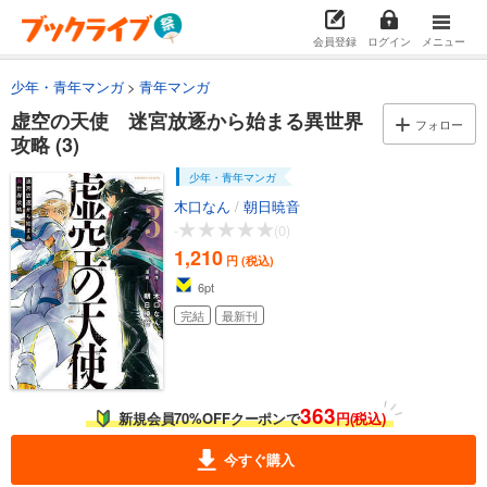
会員登録
ログイン
メニュー
少年・青年マンガ
青年マンガ
虚空の天使 迷宮放逐から始まる異世界
フォロー
攻略 (3)
少年・青年マンガ
木口なん
/
朝日暁音
-
(0)
1,210
円 (税込)
6
pt
完結
最新刊
363
新規会員70%OFFクーポンで
円(税込)
今すぐ購入