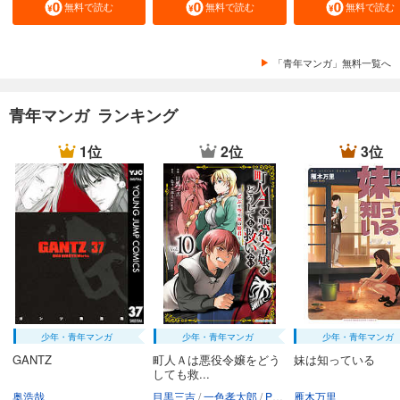
無料で読む
無料で読む
無料で読む
「青年マンガ」無料一覧へ
青年マンガ ランキング
1位
2位
3位
少年・青年マンガ
少年・青年マンガ
少年・青年マンガ
GANTZ
町人Ａは悪役令嬢をどう
妹は知っている
しても救...
奥浩哉
目黒三吉
一色孝太郎
Parum
雁木万里