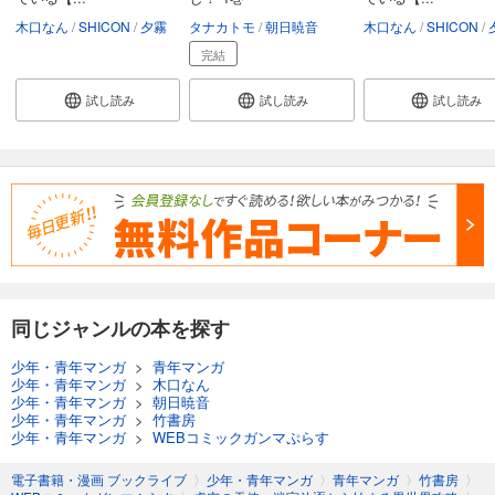
木口なん
SHICON
夕霧
タナカトモ
朝日暁音
木口なん
SHICON
完結
試し読み
試し読み
試し読み
同じジャンルの本を探す
少年・青年マンガ
>
青年マンガ
少年・青年マンガ
>
木口なん
少年・青年マンガ
>
朝日暁音
少年・青年マンガ
>
竹書房
少年・青年マンガ
>
WEBコミックガンマぷらす
電子書籍・漫画 ブックライブ
〉
少年・青年マンガ
〉
青年マンガ
〉
竹書房
〉