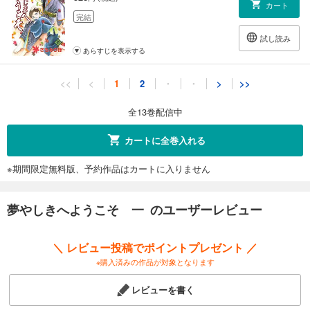
カート
完結
試し読み
あらすじを表示する
夢やしきへようこそ 十一
<<
<
1
2
・
・
>
>>
528
円 (税込)
カート
全13巻配信中
完結
試し読み
カートに全巻入れる
あらすじを表示する
※期間限定無料版、予約作品はカートに入りません
夢やしきへようこそ 十ニ
528
円 (税込)
カート
夢やしきへようこそ 一 のユーザーレビュー
完結
試し読み
＼ レビュー投稿でポイントプレゼント ／
あらすじを表示する
※購入済みの作品が対象となります
夢やしきへようこそ 十三
レビューを書く
528
円 (税込)
カート