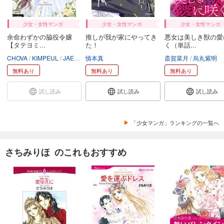
少女・女性マンガ
少女・女性マンガ
少女・女性マンガ
余命わずかの脇役令嬢
推しが我が家にやってき
悪女は美しき獣の愛
【タテヨミ...
た！
く（単話...
CHOVA
KIMPEUL
JAEUNHYANG
慎本真
斎賀菜月
烏丸紫明
無料あり
無料あり
無料あり
試し読み
試し読み
試し読み
「少女マンガ」ランキングの一覧へ
さちみりほ のこれもおすすめ