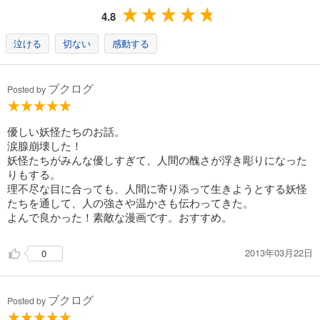
完結
4.8
試し読み
あらすじを表示する
泣ける
切ない
感動する
ブクログ
Posted by
優しい妖怪たちのお話。
涙腺崩壊した！
妖怪たちがみんな優しすぎて、人間の醜さが浮き彫りになった
りもする。
理不尽な目に合っても、人間に寄り添って生きようとする妖怪
たちを通して、人の強さや温かさも伝わってきた。
よんで良かった！素敵な漫画です。おすすめ。
2013年03月22日
0
ブクログ
Posted by