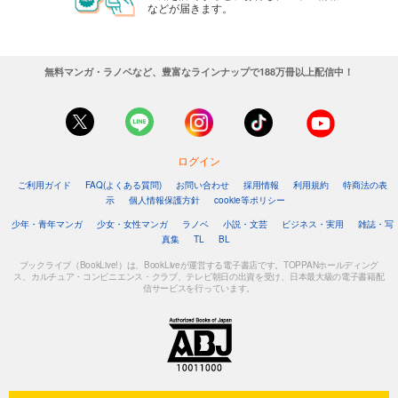
などが届きます。
無料マンガ・ラノベなど、豊富なラインナップで188万冊以上配信中！
ログイン
ご利用ガイド
FAQ(よくある質問)
お問い合わせ
採用情報
利用規約
特商法の表
示
個人情報保護方針
cookie等ポリシー
少年・青年マンガ
少女・女性マンガ
ラノベ
小説・文芸
ビジネス・実用
雑誌・写
真集
TL
BL
ブックライブ（BookLive!）は、BookLiveが運営する電子書店です。TOPPANホールディング
ス、カルチュア・コンビニエンス・クラブ、テレビ朝日の出資を受け、日本最大級の電子書籍配
信サービスを行っています。