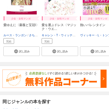
少女・女性マンガ
少女・女性マンガ
少女・女性マンガ
愛ゆえに〈薔薇と宝冠I〉
愛を運ぶドレス〈マジッ
熱いバレンタイン
ク・ウエ...
ルース・ランガン
さちみりほ
キャレン・T・ウィッテンバーグ
さちみりほ
完結
完結
試し読み
試し読み
試し読み
同じジャンルの本を探す