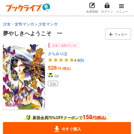
会員登録
ログイン
メニュー
少女・女性マンガ
少女マンガ
夢やしきへようこそ 一
フォロー
少女・女性マンガ
さちみりほ
4.8
(5)
528
円 (税込)
2
pt
完結
158
新規会員70%OFFクーポンで
円(税込)
今すぐ購入