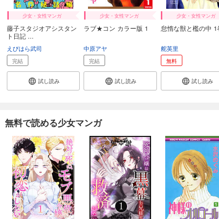
少女・女性マンガ
少女・女性マンガ
少女・女性マンガ
藤子スタジオアシスタン
ラブ★コン カラー版 1
怠惰な獣と檻の中 1
ト日記 ...
えびはら武司
中原アヤ
舵英里
完結
完結
無料
試し読み
試し読み
試し読み
無料で読める少女マンガ