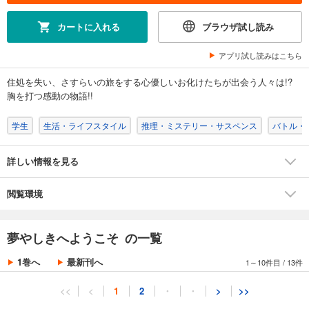
カートに入れる
ブラウザ試し読み
アプリ試し読みはこちら
住処を失い、さすらいの旅をする心優しいお化けたちが出会う人々は!?
胸を打つ感動の物語!!
学生
生活・ライフスタイル
推理・ミステリー・サスペンス
バトル・
詳しい情報を見る
閲覧環境
夢やしきへようこそ の一覧
1巻へ
最新刊へ
1～10件目
/
13件
<<
<
1
2
・
・
>
>>