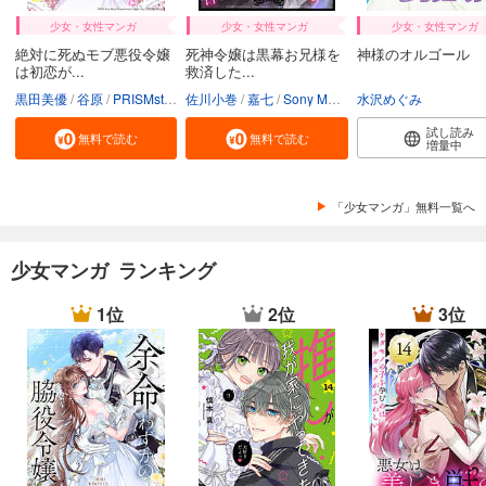
少女・女性マンガ
少女・女性マンガ
少女・女性マンガ
絶対に死ぬモブ悪役令嬢
死神令嬢は黒幕お兄様を
神様のオルゴール
は初恋が...
救済した...
黒田美優
谷原
PRISMstudio
佐川小巻
Sony Music Entertainment（Japan） Inc.
嘉七
Sony Music Entertainment（Japan） Inc./PRISMstudio
水沢めぐみ
試し読み
無料で読む
無料で読む
増量中
「少女マンガ」無料一覧へ
少女マンガ ランキング
1位
2位
3位