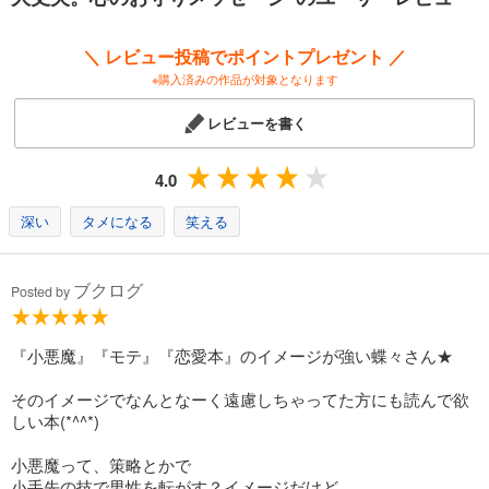
てもらいましょう。
「30歳まで恋をしたことがなくても大丈夫！」
＼ レビュー投稿でポイントプレゼント ／
「女子は3カ月でかわいく変われる、大丈夫！」
※購入済みの作品が対象となります
「カラダは貯金をコツコツ毎日してゆけば、大丈夫！」
「TV、PC、ツイッターとの距離を決めれば、大丈夫!」
レビューを書く
「運命の人には出会える、大丈夫!」etc･･･｡
4.0
深い
タメになる
笑える
ブクログ
Posted by
『小悪魔』『モテ』『恋愛本』のイメージが強い蝶々さん★
そのイメージでなんとなーく遠慮しちゃってた方にも読んで欲
しい本(*^^*)
小悪魔って、策略とかで
小手先の技で男性を転がす？イメージだけど