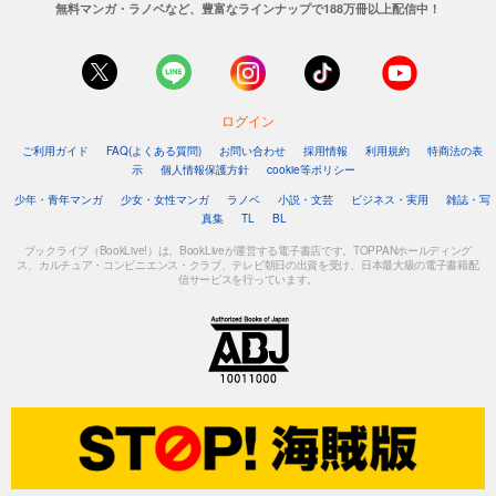
無料マンガ・ラノベなど、豊富なラインナップで188万冊以上配信中！
ログイン
ご利用ガイド
FAQ(よくある質問)
お問い合わせ
採用情報
利用規約
特商法の表
示
個人情報保護方針
cookie等ポリシー
少年・青年マンガ
少女・女性マンガ
ラノベ
小説・文芸
ビジネス・実用
雑誌・写
真集
TL
BL
ブックライブ（BookLive!）は、BookLiveが運営する電子書店です。TOPPANホールディング
ス、カルチュア・コンビニエンス・クラブ、テレビ朝日の出資を受け、日本最大級の電子書籍配
信サービスを行っています。