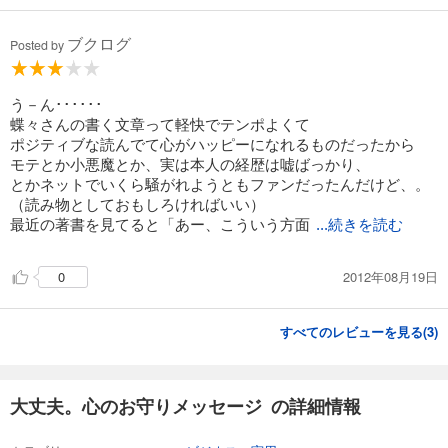
ブクログ
Posted by
う－ん･･････
蝶々さんの書く文章って軽快でテンポよくて
ポジティブな読んでて心がハッピーになれるものだったから
モテとか小悪魔とか、実は本人の経歴は嘘ばっかり、
とかネットでいくら騒がれようともファンだったんだけど、。
（読み物としておもしろければいい）
最近の著書を見てると「あー、こういう方面
...続きを読む
2012年08月19日
0
すべてのレビューを見る(
3
)
大丈夫。心のお守りメッセージ の詳細情報