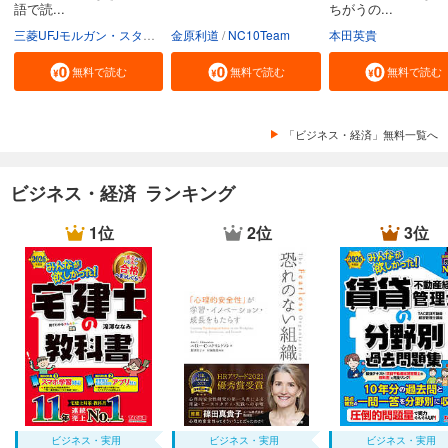
語で読...
ちがうの...
三菱UFJモルガン・スタンレー証券株式会社
金原利道
NC10Team
本田英貴
無料で読む
無料で読む
無料で読む
「ビジネス・経済」無料一覧へ
ビジネス・経済 ランキング
1位
2位
3位
ビジネス・実用
ビジネス・実用
ビジネス・実用