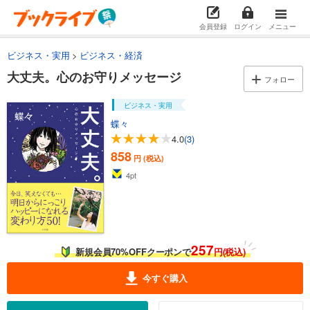
会員登録
ログイン
メニュー
ビジネス・実用
ビジネス・経済
大丈夫。心のお守りメッセージ
フォロー
ビジネス・実用
蝶々
4.0
(3)
858
円 (税込)
4
pt
257
新規会員70%OFFクーポンで
円(税込)
今すぐ購入