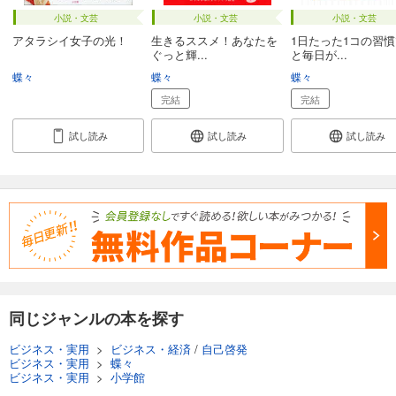
小説・文芸
小説・文芸
小説・文芸
アタラシイ女子の光！
生きるススメ！あなたを
1日たった1コの習
ぐっと輝...
と毎日が...
蝶々
蝶々
蝶々
完結
完結
試し読み
試し読み
試し読み
同じジャンルの本を探す
ビジネス・実用
>
ビジネス・経済
/
自己啓発
ビジネス・実用
>
蝶々
ビジネス・実用
>
小学館