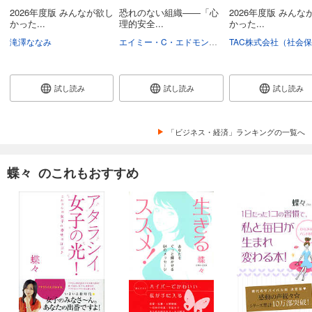
2026年度版 みんなが欲し
恐れのない組織――「心
2026年度版 みんな
かった...
理的安全...
かった...
滝澤ななみ
エイミー・C・エドモンドソン
野津智子
村瀬俊
試し読み
試し読み
試し読み
「ビジネス・経済」ランキングの一覧へ
蝶々 のこれもおすすめ