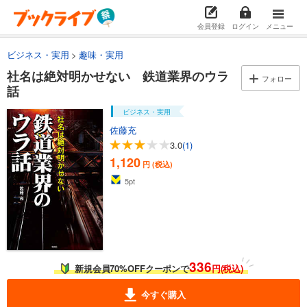
会員登録
ログイン
メニュー
ビジネス・実用
趣味・実用
社名は絶対明かせない 鉄道業界のウラ
フォロー
話
ビジネス・実用
佐藤充
3.0
(1)
1,120
円 (税込)
5
pt
336
新規会員70%OFFクーポンで
円(税込)
今すぐ購入