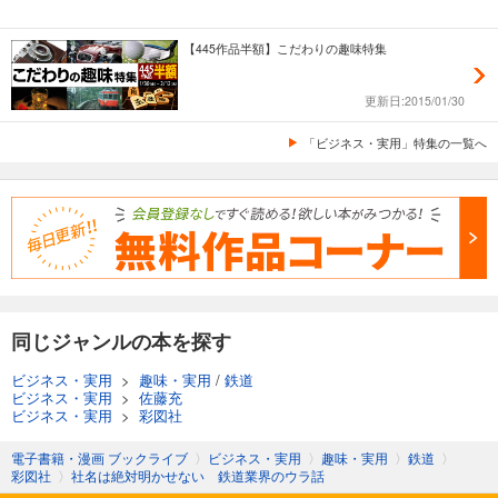
【445作品半額】こだわりの趣味特集
更新日:2015/01/30
「ビジネス・実用」特集の一覧へ
同じジャンルの本を探す
ビジネス・実用
>
趣味・実用
/
鉄道
ビジネス・実用
>
佐藤充
ビジネス・実用
>
彩図社
電子書籍・漫画 ブックライブ
〉
ビジネス・実用
〉
趣味・実用
〉
鉄道
〉
彩図社
〉
社名は絶対明かせない 鉄道業界のウラ話