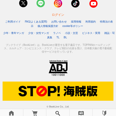
ログイン
ご利用ガイド
FAQ(よくある質問)
お問い合わせ
採用情報
利用規約
特商法の表
示
個人情報保護方針
cookie等ポリシー
少年・青年マンガ
少女・女性マンガ
ラノベ
小説・文芸
ビジネス・実用
雑誌・写
真集
TL
BL
ブックライブ（BookLive!）は、BookLiveが運営する電子書店です。TOPPANホールディング
ス、カルチュア・コンビニエンス・クラブ、テレビ朝日の出資を受け、日本最大級の電子書籍配
信サービスを行っています。
© BookLive Co., Ltd.