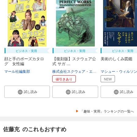
ビジネス・実用
ビジネス・実用
ビジネス・実用
顔と手のポーズカタロ
【復刻版】スクウェア公
美術のしくみ図鑑
グ 女性編
式 サガ ...
マール社編集部
株式会社スクウェア・エニックス
マシュー・ウィルソ
値引きあり
NEW
試し読み
試し読み
試し読み
「趣味・実用」ランキングの一覧へ
佐藤充 のこれもおすすめ