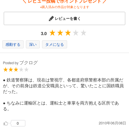
＼ レビュー投稿でポイントプレゼント ／
※購入済みの作品が対象となります
レビューを書く
3.0
感動する
深い
タメになる
ブクログ
Posted by
● 鉄道警察隊は、現在は警視庁、各都道府県警察本部の所属だ
が、その前身は鉄道公安職員といって、驚いたことに国鉄職員
だった。
● ちなみに運輸区とは、運転士と車掌を両方抱える区所であ
る。
2010年06月08日
0