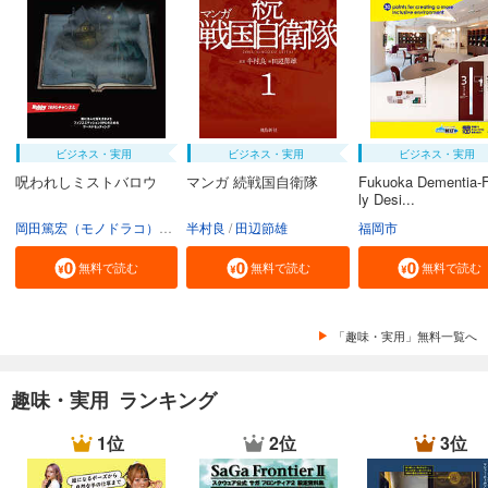
ビジネス・実用
ビジネス・実用
ビジネス・実用
呪われしミストバロウ
マンガ 続戦国自衛隊
Fukuoka Dementia-F
ly Desi...
岡田篤宏（モノドラコ）
宮﨑樹
半村良
田辺節雄
福岡市
無料で読む
無料で読む
無料で読む
「趣味・実用」無料一覧へ
趣味・実用 ランキング
1位
2位
3位