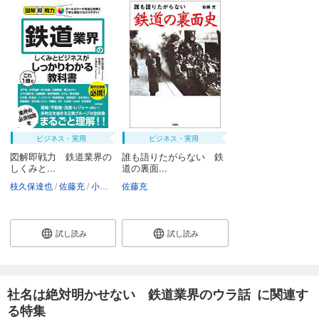
ビジネス・実用
ビジネス・実用
図解即戦力 鉄道業界の
誰も語りたがらない 鉄
しくみと...
道の裏面...
枝久保達也
佐藤充
小林拓矢
佐藤充
試し読み
試し読み
社名は絶対明かせない 鉄道業界のウラ話 に関連す
る特集