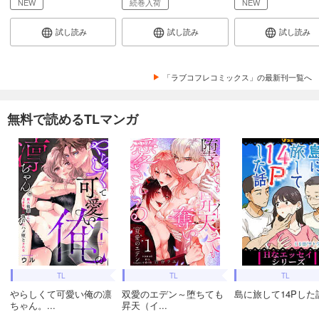
NEW
続巻入荷
NEW
試し読み
試し読み
試し読み
「ラブコフレコミックス」の最新刊一覧へ
無料で読めるTLマンガ
TL
TL
TL
やらしくて可愛い俺の凛
双愛のエデン～堕ちても
島に旅して14Pした
ちゃん。...
昇天（イ...