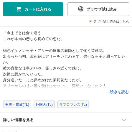
カートに入れる
ブラウザ試し読み
アプリ試し読みはこちら
「今までとは全く違う
これが本当の恋なら初めての恋だ」
褐色イケメン王子・アリーの屋敷の庭師として働く茉莉花。
出会った当初、茉莉花はアリーをいじわるで、強引な王子と思っていた
が、
彼の真摯な仕事ぶりや、優しさを近くで感じ、
次第に惹かれていった。
身分違いだ…っと諦めかけた茉莉花だったが、
アリーからの甘い愛を受け止めついに、両想いになった２人。
そんな中、アリーに政略結婚の話が持ち上がり、
...続きを読む
茉莉花を邪魔に思う国王が動き出すー…。
王族・貴族(TL)
外国人(TL)
ラブロマンス(TL)
王子から注がれる溺れるほどの愛に胸キュン必至！！！
溺愛注意！魅惑のえろキュンアラビアンラブ！
詳しい情報を見る
描き下ろしたっぷり12P。