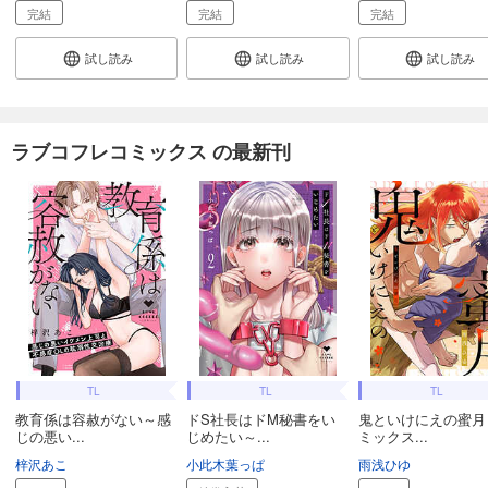
完結
完結
完結
試し読み
試し読み
試し読み
ラブコフレコミックス の最新刊
TL
TL
TL
教育係は容赦がない～感
ドS社長はドM秘書をい
鬼といけにえの蜜月
じの悪い...
じめたい～...
ミックス...
梓沢あこ
小此木葉っぱ
雨浅ひゆ