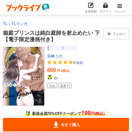
会員登録
ログイン
メニュー
TL
TLマンガ
箱庭プリンスは純白庭師を射止めたい 下
フォロー
【電子限定漫画付き】
TL
宮崎うの
5.0
(4)
660
円 (税込)
3
pt
完結
最新刊
198
新規会員70%OFFクーポンで
円(税込)
今すぐ購入