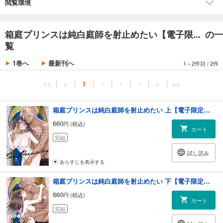
さらに、電子配信版でしか読めない限定漫画とカラー扉イラスト集付き♪
閲覧環境
この作品は過去、ラブコフレvol.41～43に掲載されました。重複購入にご
注意下さい。
箱庭プリンスは純白庭師を射止めたい【電子限... の一
覧
1巻へ
最新刊へ
1～2件目
/
2件
<<
<
1
・
・
・
>
>>
箱庭プリンスは純白庭師を射止めたい 上【電子限定漫画付き】
660
円 (税込)
カート
完結
試し読み
あらすじを表示する
箱庭プリンスは純白庭師を射止めたい 下【電子限定漫画付き】
660
円 (税込)
カート
完結