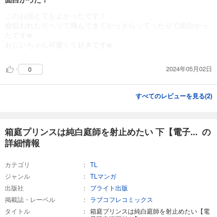
このお話とてもよかったです！
命狙われたりヘリで飛んできてかっさらってったりで面白かっ
たですw
おじいちゃん可愛くて好きですw
2024年05月02日
0
すべてのレビューを見る(
2
)
箱庭プリンスは純白庭師を射止めたい 下【電子... の
詳細情報
カテゴリ
TL
ジャンル
TLマンガ
出版社
ブライト出版
掲載誌・レーベル
ラブコフレコミックス
タイトル
箱庭プリンスは純白庭師を射止めたい【電