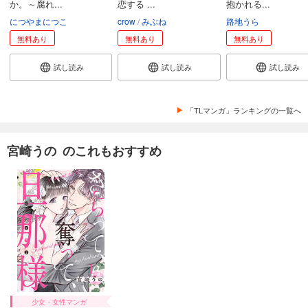
か。～腐れ...
恋する ...
抱かれる...
につやまにつこ
crow
みぶね
路地うら
無料あり
無料あり
無料あり
試し読み
試し読み
試し読み
「TLマンガ」ランキングの一覧へ
宮崎うの のこれもおすすめ
少女・女性マンガ