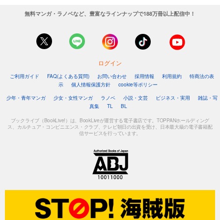
無料マンガ・ラノベなど、豊富なラインナップで188万冊以上配信中！
ログイン
ご利用ガイド
FAQ(よくある質問)
お問い合わせ
採用情報
利用規約
特商法の表
示
個人情報保護方針
cookie等ポリシー
少年・青年マンガ
少女・女性マンガ
ラノベ
小説・文芸
ビジネス・実用
雑誌・写
真集
TL
BL
ブックライブ（BookLive!）は、BookLiveが運営する電子書店です。TOPPANホールディング
ス、カルチュア・コンビニエンス・クラブ、テレビ朝日の出資を受け、日本最大級の電子書籍配
信サービスを行っています。