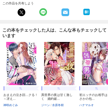
この作品を共有しよう
この本をチェックした人は、こんな本もチェックして
います
TL
TL
TL
おまえの泣き顔…クる！
異世界の夜は甘く激し
初エッチのお相手は
～冴え...
く 婚約破...
さかの包...
神咲めぐみ
ジーン
水原冬樹
ハナマルオ