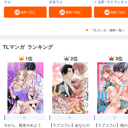
ウル
古谷ラユ
くる田
サトウシオコ
無料で読む
無料で読む
無料で読む
「TLマンガ」無料一覧へ
TLマンガ ランキング
1位
2位
3位
TL
TL
TL
今から、親友やめよう
【ラブコフレ】あなたの
【ラブコフレ】他の