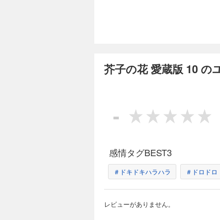
こうと画策が走り、裏切りまで横行す
VOL.51「鉄の女」 
完結
芥子の花 愛蔵版 1
550円 (税込)
芥子の花 愛蔵版 10 
青年実業家・樋口洋
事を任された秘書・
きるタイプだった。
和子は2人の仲を取り戻し、フ
-
のデザイナー」 ・VO
完結
芥子の花 愛蔵版 1
550円 (税込)
感情タグBEST3
青年実業家・樋口洋
り、国内での大規模
＃ドキドキハラハラ
家・ボラノワール作
＃ドロドロ
か、洋介は無事に絵画を落札できるのか……！ 【収録作
VOL.60「オークシ
完結
レビューがありません。
芥子の花 愛蔵版 1