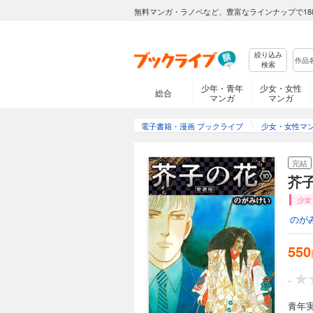
無料マンガ・ラノベなど、豊富なラインナップで18
絞り込み
検索
少年・青年
少女・女性
総合
マンガ
マンガ
電子書籍・漫画 ブックライブ
少女・女性マ
完結
芥子
少女
のが
550
-
青年