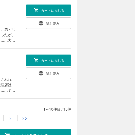
カートに入れる
試し読み
し、弟・浜
だったが、
い……大造
カートに入れる
試し読み
意されれ
代理店社
は……？
49「裸足
1～10件目
/
15件
カートに入れる
>
>>
試し読み
。櫻華堂は
社を出し抜