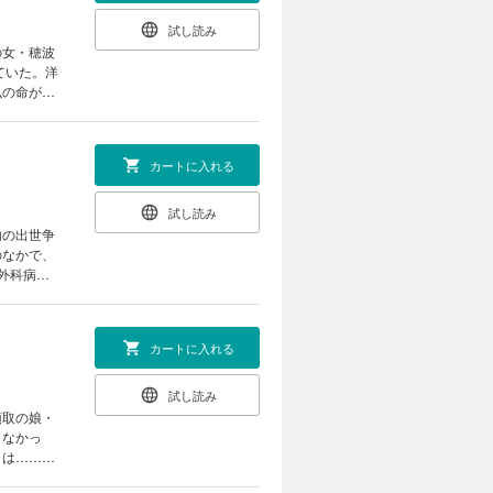
試し読み
の女・穂波
ていた。洋
弘の命が狙
カートに入れる
試し読み
内の出世争
のなかで、
カートに入れる
試し読み
頭取の娘・
まなかっ
とは……？
の野望」