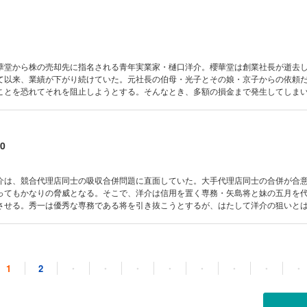
華堂から株の売却先に指名される青年実業家・樋口洋介。櫻華堂は創業社長が逝去
て以来、業績が下がり続けていた。元社長の伯母・光子とその娘・京子からの依頼
ことを恐れてそれを阻止しようとする。そんなとき、多額の損金まで発生してしま
」 ・VOL.43「針の穴」 ・VOL.44「虚
.45「楽園の野望」
0
介は、競合代理店同士の吸収合併問題に直面していた。大手代理店同士の合併が合
ってもかなりの脅威となる。そこで、洋介は信用を置く専務・矢島将と妹の五月を
させる。秀一は優秀な専務である将を引き抜こうとするが、はたして洋介の狙いと
46「乱世の男」 ・VOL.47「後継者の資質」 ・VOL.48「奈落のメニュー」 ・VOL.
1
1
2
・
・
・
・
・
・
・
・
は、青年実業家・樋口洋介の助言により日本有数の広告代理店として復活していた
シック・アドと化粧品広告を取るためにプレゼン対決することに。お互い、相手会