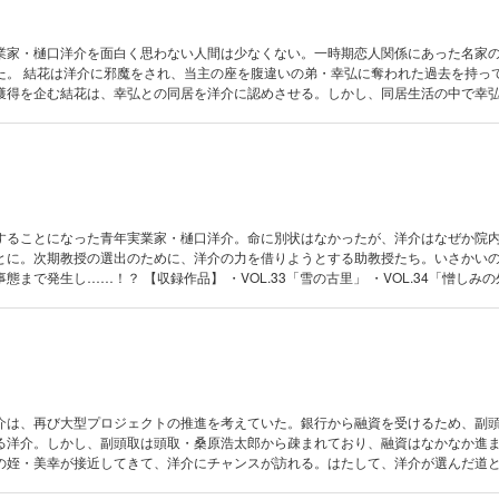
業家・樋口洋介を面白く思わない人間は少なくない。一時期恋人関係にあった名家
た。 結花は洋介に邪魔をされ、当主の座を腹違いの弟・幸弘に奪われた過去を持っ
獲得を企む結花は、幸弘との同居を洋介に認めさせる。しかし、同居生活の中で幸
！？ 【収録作品】 ・VOL.29「骨肉の争い」 ・VOL.30「執念の
天使の偶像」 ・VOL.32「ミセス・メルリーニ」
することになった青年実業家・樋口洋介。命に別状はなかったが、洋介はなぜか院
とに。次期教授の選出のために、洋介の力を借りようとする助教授たち。いさかい
】 ・VOL.33「雪の古里」 ・VOL.34「憎しみの外科病
0％の野望」 ・VOL.36「オーディションの罠」 ・VOL.37「落日の一族」
介は、再び大型プロジェクトの推進を考えていた。銀行から融資を受けるため、副
る洋介。しかし、副頭取は頭取・桑原浩太郎から疎まれており、融資はなかなか進
の姪・美幸が接近してきて、洋介にチャンスが訪れる。はたして、洋介が選んだ道
38「頭取の椅子」 ・VOL.39「女の園」 ・VOL.40「萩の庭」 ・VOL.41「ジゴロ