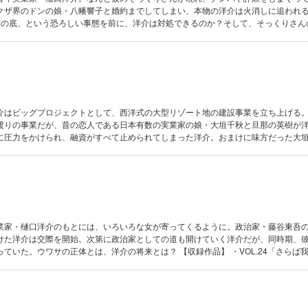
クザ界のドンの娘・八幡響子と婚約までしてしまい、本物の洋介は火消しに追われ
湾の底、という恐ろしい事態を前に、洋介は対処できるのか？そして、そっくりさん
 ・VOL.17「夏の砦」 ・VOL.18「目には目を」
介はビッグプロジェクトとして、西洋式の大型リゾート地の建設事業を立ち上げる
渡りの事業だが、昔の恋人である日本有数の実業家の娘・大垣千秋と旦那の英樹が
に圧力をかけられ、融資がすべて止められてしまった洋介。おまけに味方だった大
どう切り抜けるのか？ 【収録作品】 ・VOL.19「汚れなき“少女”」 ・
VOL.21「築城」 ・VOL.22「黒い茶室」 ・VOL.23「華麗なる罠」
業家・樋口洋介のもとには、いろいろな女が寄ってくるように。政治家・藤谷東吾
けた洋介は交際を開始。次第に政治家としての道も開けていく洋介だが、同時期、
の正体とは、洋介の将来とは？ 【収録作品】 ・VOL.24「さらば我が友」 ・
」 ・VOL.26「母子の情」 ・VOL.27「縁談」 ・VOL.28「抗争の渦」