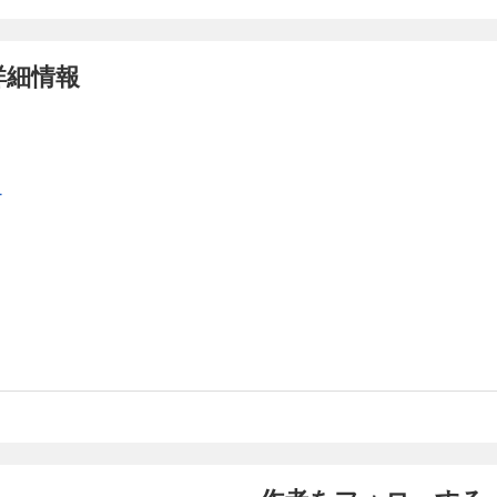
日本有数の実業家として呼ばれるようになった樋口洋介。しかし、その過去を知る
ポライター・会田淑子は洋介に興味を持ち、過去を探りはじめるが、ある秘密を手
詳細情報
しまう。洋介の秘密とは、過去を探る淑子に取った行動とは……！ 【収録作品】 ・
VOL.63「春の嵐」 ・VOL.64「愛しき者よ」 ・VOL.65「赤い棘」
5
.
樋口洋介の失脚を企む名家の長女・穂波結花。相変わらず復讐を果たそうとする結
倉信義を籠絡して、洋介に臨時の株主総会を開かせようとする。しかも、洋介の部
つけようとして……。洋介は結花の執念に決着をつけられるのか！樋口洋介の一代
の炎（後編）」【最終話】