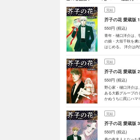
完結
芥子の花 愛蔵版 1
550円 (税込)
青年・樋口洋介は、
の娘・大垣千秋を虜
はじめる。 洋介は
に取られてしまい、
ルを流したりして、洋介
完結
VOL.1「出会い」 
VOL.5「美しき野獣」
芥子の花 愛蔵版 2
550円 (税込)
野心家・樋口洋介は
ある大藪グループの
かぬうちに罠にハマり
録作品】 ・VOL.7
ト・Ａ」 ・VOL.1
完結
芥子の花 愛蔵版 3
550円 (税込)
巷の有名人となった