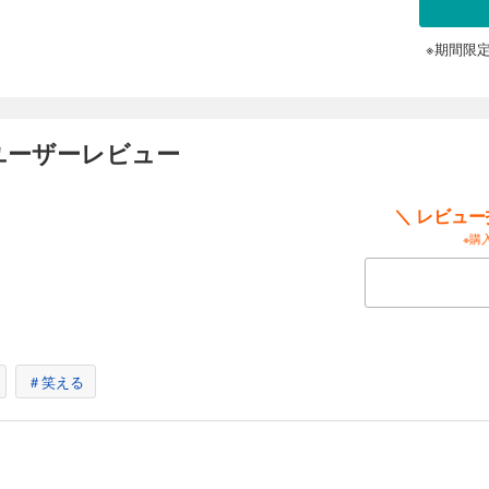
るが、はたして結果は……。 【収録作品】 ・VOL.50「揺れる舞い扇」 ・
・VOL.52「夜の女王」 ・VOL.53「蛇の魔性」
※期間限
2
のユーザーレビュー
介より、来日した日系三世の姉妹・竹田紅と藍をファッションデザイナーとして成
岩瀬美和子。この2人は正反対の性格だが、それゆえに、2人一緒で仕事をした方が
 しかし、それを配慮した洋介の言動が気に食わなかった紅は藍と絶交し出て行って
＼ レビュ
ァッションデザイナーとして大成させられるのか？ 【収録作品】 ・VOL.54「火と水
L.55「許されざる者」 ・VOL.56「京の女」 ・VOL.57「腹心の部下」
※購
3
介は、大手オークション会社のオークショニアをしていた美女・ジャンヌ・石井の
オークション開催に協力。配下のホテルを貸し出すことに。オークション目玉商品
「少年」。それは、洋介が愛する絵画「少女」と対をなすものだった！吊り上がる
＃笑える
品】 ・VOL.58「永訣」 ・VOL.59「若きリーダー達」 ・
ョンの魔女」 ・VOL.61「ファッション界の新星」
4