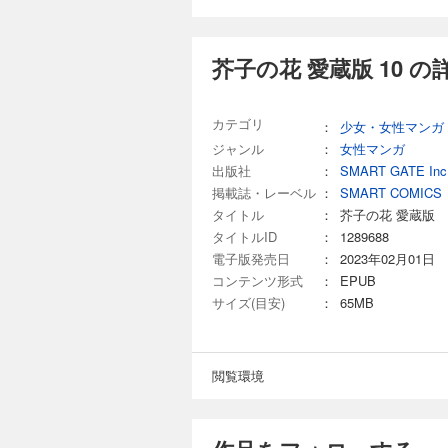
550円 (税込)
数々の成功を収め、
んどいなかった。ル
芥子の花 愛蔵版 10 の
ころで何者かに襲われて
VOL.62「残影」 ・
完結
カテゴリ
：
少女・女性マンガ
芥子の花 愛蔵版 1
ジャンル
：
女性マンガ
出版社
：
SMART GATE Inc
550円 (税込)
掲載誌・レーベル
：
SMART COMICS
日本有数の実業家・
タイトル
：
芥子の花 愛蔵版
回、大物総会屋・板
岩瀬美和子までも傷
タイトルID
：
1289688
記、完結！ 【収録作品】 ・VOL.66「風薫る五月の朝に」 ・VOL.67「48時間」 ・VOL.68「修羅の炎（前編）」
電子版発売日
：
2023年02月01日
・VOL.69「修羅
コンテンツ形式
：
EPUB
サイズ(目安)
：
65MB
閲覧環境