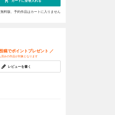
カートに全巻入れる
定無料版、予約作品はカートに入りません
カートに入れる
試し読み
功させる仕
力を発揮で
しまう。美
ー投稿でポイントプレゼント ／
入済みの作品が対象となります
カートに入れる
レビューを書く
試し読み
依頼によ
は、人気画
金額のな
カートに入れる