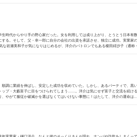
学生時代からやり手の野心家だった。女を利用しては成り上がり、とうとう日本有
にする。そして、父・幸一郎に自分の会社の出資を承諾させ、独立に成功。実業家
内気な岩瀬美和子が気になりはじめるが、洋介のパトロンでもある榎田緋沙子（通称
2人の間で騒動が勃発。洋介の行動が気に食わないマダムは、会社を放火したり、ス
を追い詰めるが……はたして、洋介は無事に会社を守れるのか？ 【収録作品】 ・
・VOL.2「野望の階段」 ・VOL.3「榎田夫人＜えのきだふじん＞」 ・VOL.4「スキャ
 ・VOL.6「蛇の女」
、順調に業績を伸ばし、安定した成功を収めていた。しかし、あるパーティで、黒
トップ・大藪富子に目をつけられてしまう……。洋介は気にせず富子と交流を続け
、やがて服従か破滅かを選ばなくてはいけない事態に！はたして、洋介の運命は……！
「おそるべき17歳」 ・VOL.8「絶体絶命」 ・VOL.9「白いクリスマス」 ・VOL.10
1「蛇の一族」 ・VOL.12「偽りの代償」
青年実業家・樋口洋介。なんと彼のそっくりさんが現れ、ナンパや詐欺をしまくっ