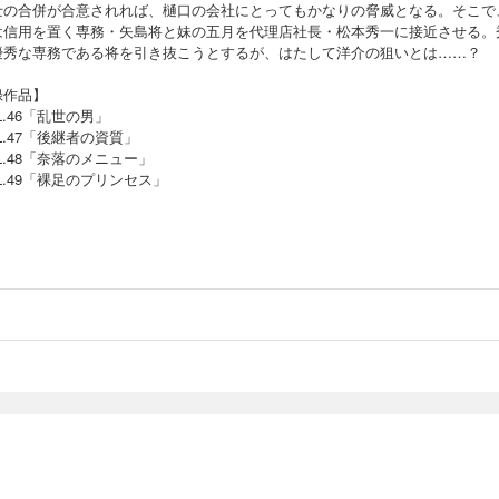
士の合併が合意されれば、樋口の会社にとってもかなりの脅威となる。そこで
は信用を置く専務・矢島将と妹の五月を代理店社長・松本秀一に接近させる。
優秀な専務である将を引き抜こうとするが、はたして洋介の狙いとは……？
録作品】
L.46「乱世の男」
L.47「後継者の資質」
L.48「奈落のメニュー」
L.49「裸足のプリンセス」