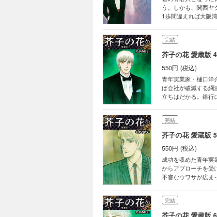
う。しかも、関西ヤ
1歩間違えれば大阪
は？ 【収録作品】 ・VOL.13「大いなる遺産」 ・VOL.14「贋作 パート1」 ・VOL.15「贋作 パート2」 ・
VOL.16「夢の崩壊」
完結
芥子の花 愛蔵版 4
550円 (税込)
青年実業家・樋口洋
ば会社が破滅する綱
立ちはだかる。銀行
病で倒れてしまい……洋介はこの困難を
VOL.20「対決」 ・
完結
芥子の花 愛蔵版 5
550円 (税込)
成功を収めた青年実
からアプローチを受
不審なウワサが広まっていた。ウワサ
VOL.25「野性の淑女
完結
芥子の花 愛蔵版 6