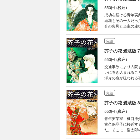
550円 (税込)
成功を続ける青年実
結花もその一人だっ
介の失脚と当主の座
われるようになり……！洋介は幸弘を守れるのか
炎」 ・VOL.31「
完結
芥子の花 愛蔵版 7
550円 (税込)
交通事故により入院
いに巻き込まれるこ
洋介の命が狙われる事態まで発生し……！？ 【収録作品
棟」 ・VOL.35「9
完結
芥子の花 愛蔵版 8
550円 (税込)
青年実業家・樋口洋
古久保晶子に接近す
た。そこに、浩太郎
【収録作品】 ・VOL.