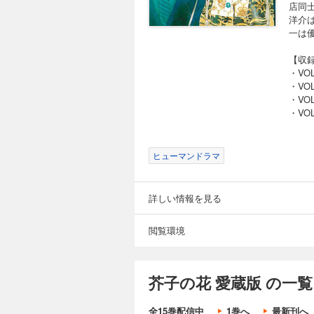
店同
洋介
一は
【収
・VO
・VO
・VO
・VO
ヒューマンドラマ
詳しい情報を見る
閲覧環境
芥子の花 愛蔵版 の一覧
全15巻配信中
1巻へ
最新刊へ