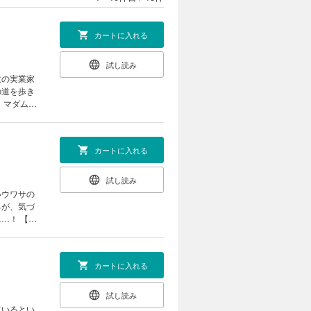
カートに入れる
試し読み
数の実業家
の道を歩き
・マダム）
キャンダ
ンダル」 ・
カートに入れる
試し読み
いウワサの
るが、気づ
 【収
「マリオネッ
カートに入れる
試し読み
ているとい