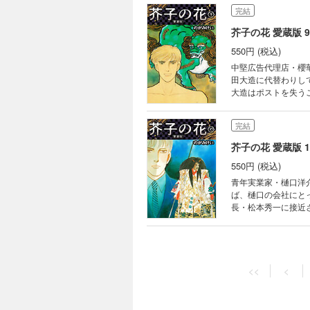
完結
芥子の花 愛蔵版 9
550円 (税込)
中堅広告代理店・櫻
田大造に代替わりし
大造はポストを失う
はどう動くのか？洋介の決断は？ 【収録作品】 ・VOL.42「はるかなる戦い
栄を纏う女」 ・VOL
完結
芥子の花 愛蔵版 1
550円 (税込)
青年実業家・樋口洋
ば、樋口の会社にと
長・松本秀一に接近
【収録作品】 ・VOL.
のプリンセス」
完結
芥子の花 愛蔵版 1
<<
<
550円 (税込)
広告代理店・櫻華堂
女社長が率いるベイ