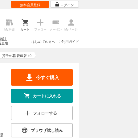
無料会員登録
ログイン
歴
My本棚
カート
フォロー
クーポン
Myページ
雑誌
はじめての方へ
ご利用ガイド
写真集
芥子の花 愛蔵版 10
今すぐ購入
カートに入れる
フォローする
ブラウザ試し読み
理