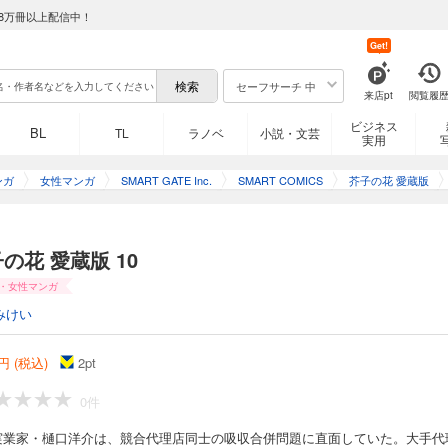
8万冊以上配信中！
Get!
セーフサーチ 中
来店pt
閲覧履
ビジネス
BL
TL
ラノベ
小説・文芸
実用
ンガ
女性マンガ
SMART GATE Inc.
SMART COMICS
芥子の花 愛蔵版
の花 愛蔵版 10
・女性マンガ
みけい
円 (税込)
2
pt
0件
実業家・樋口洋介は、競合代理店同士の吸収合併問題に直面していた。大手代