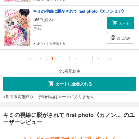
キミの視線に脱がされて last photo《カノンミア》
165
円 (税込)
カート
完結
試し読み
あらすじを表示する
<<
<
1
・
・
・
>
>>
全3巻配信中
カートに全巻入れる
※期間限定無料版、予約作品はカートに入りません
キミの視線に脱がされて first photo《カノン... のユ
ーザーレビュー
＼ レビュー投稿でポイントプレゼント ／