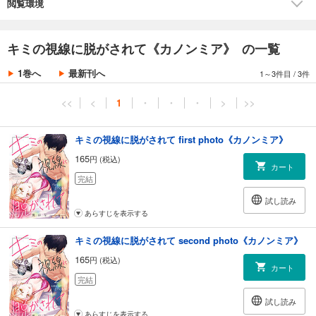
閲覧環境
キミの視線に脱がされて《カノンミア》 の一覧
1巻へ
最新刊へ
1～3件目
/
3件
<<
<
1
・
・
・
>
>>
キミの視線に脱がされて first photo《カノンミア》
165
円 (税込)
カート
完結
試し読み
あらすじを表示する
キミの視線に脱がされて second photo《カノンミア》
165
円 (税込)
カート
完結
試し読み
あらすじを表示する