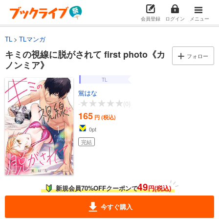
会員登録
ログイン
メニュー
TL
TLマンガ
キミの視線に脱がされて first photo《カ
フォロー
ノンミア》
TL
鴬はな
-
(0)
165
円 (税込)
0
pt
完結
49
新規会員70%OFFクーポンで
円(税込)
今すぐ購入