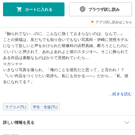
カートに入れる
ブラウザ試し読み
アプリ試し読みはこちら
『触られてない…のに、こんなに熱くて止まらないのは、なんで…』
ことの発端は、友だちでも知り合いでもない写真科・伊崎に突然モデル
になって欲しいと声をかけられた映像科の浜野真緒。断ろうとしたのに
ぐいぐいと押されて、あれよあれよと彼のスタジオへ。そこに飾られて
ある作品は素敵なものばかりで見惚れていたら…
≪カシャ≫
いきなり写真を撮られ、「俺のことを彼氏だと思って」と言われ！？
『いい作品をつくりたい気持ち、私にも分かる――』だから…「私、彼
女になれてる？」
伊崎にカメラを向けられていると徐々に抵抗出来なくなって――…
...続きを読む
謎多き彼の瞳がとっても官能的で…捕まったら逃げられない！？
大学生同士のキャンパスラブストーリー♪
ラブコメ(TL)
学生・生徒(TL)
詳しい情報を見る