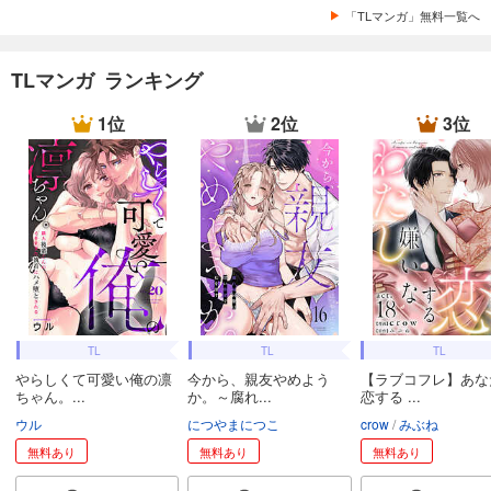
「TLマンガ」無料一覧へ
TLマンガ ランキング
1位
2位
3位
TL
TL
TL
やらしくて可愛い俺の凛
今から、親友やめよう
【ラブコフレ】あな
ちゃん。...
か。～腐れ...
恋する ...
ウル
につやまにつこ
crow
みぶね
無料あり
無料あり
無料あり