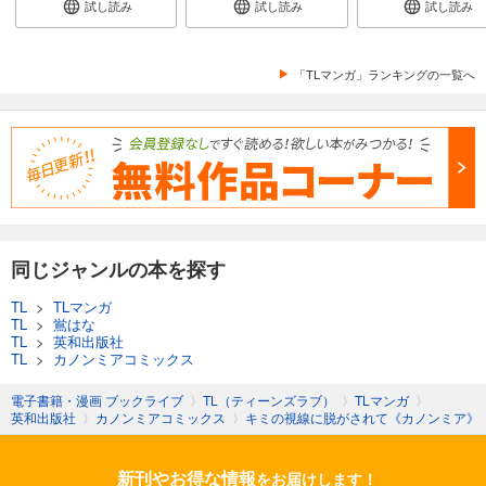
試し読み
試し読み
試し読み
「TLマンガ」ランキングの一覧へ
同じジャンルの本を探す
TL
>
TLマンガ
TL
>
鴬はな
TL
>
英和出版社
TL
>
カノンミアコミックス
電子書籍・漫画 ブックライブ
〉
TL（ティーンズラブ）
〉
TLマンガ
〉
英和出版社
〉
カノンミアコミックス
〉
キミの視線に脱がされて《カノンミア》
新刊やお得な情報
をお届けします！