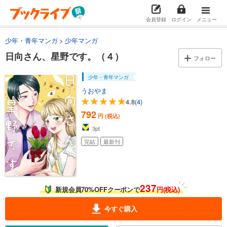
会員登録
ログイン
メニュー
少年・青年マンガ
少年マンガ
日向さん、星野です。（４）
フォロー
少年・青年マンガ
うおやま
4.8
(4)
792
円 (税込)
3
pt
完結
最新刊
237
新規会員70%OFFクーポンで
円(税込)
今すぐ購入