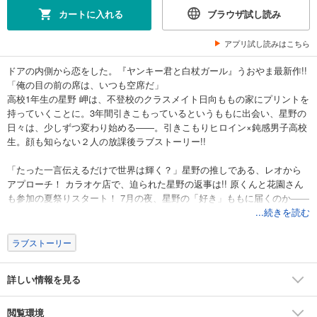
カートに入れる
ブラウザ試し読み
アプリ試し読みはこちら
ドアの内側から恋をした。『ヤンキー君と白杖ガール』うおやま最新作!!
「俺の目の前の席は、いつも空席だ」
高校1年生の星野 岬は、不登校のクラスメイト日向ももの家にプリントを
持っていくことに。3年間引きこもっているというももに出会い、星野の
日々は、少しずつ変わり始める――。引きこもりヒロイン×鈍感男子高校
生。顔も知らない２人の放課後ラブストーリー!!
「たった一言伝えるだけで世界は輝く？」星野の推しである、レオから
アプローチ！ カラオケ店で、迫られた星野の返事は!! 原くんと花園さん
も参加の夏祭りスタート！ 7月の夜、星野の「好き」ももに届くのか――
引きこもりヒロインの初恋、完結!!
...続きを読む
ラブストーリー
詳しい情報を見る
閲覧環境