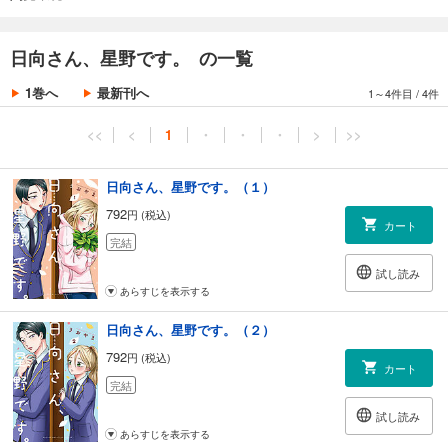
日向さん、星野です。 の一覧
1巻へ
最新刊へ
1～4件目
/
4件
<<
<
1
・
・
・
>
>>
日向さん、星野です。（１）
792
円 (税込)
カート
完結
試し読み
あらすじを表示する
日向さん、星野です。（２）
792
円 (税込)
カート
完結
試し読み
あらすじを表示する