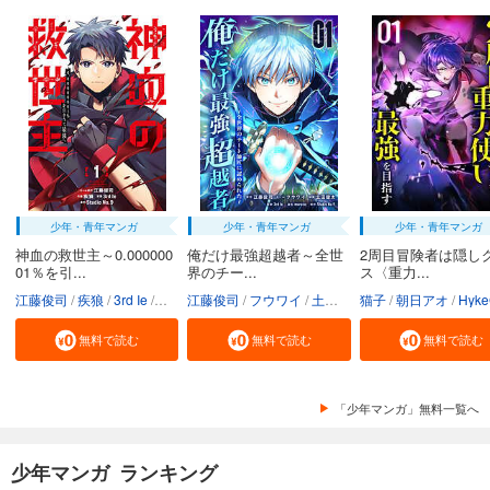
少年・青年マンガ
少年・青年マンガ
少年・青年マンガ
神血の救世主～0.000000
俺だけ最強超越者～全世
2周目冒険者は隠し
01％を引...
界のチー...
ス〈重力...
江藤俊司
疾狼
3rd Ie
Studio No.9
江藤俊司
フウワイ
土田健太
猫子
3rd Ie
朝日アオ
maruco
HykeC
St
無料で読む
無料で読む
無料で読む
「少年マンガ」無料一覧へ
少年マンガ ランキング