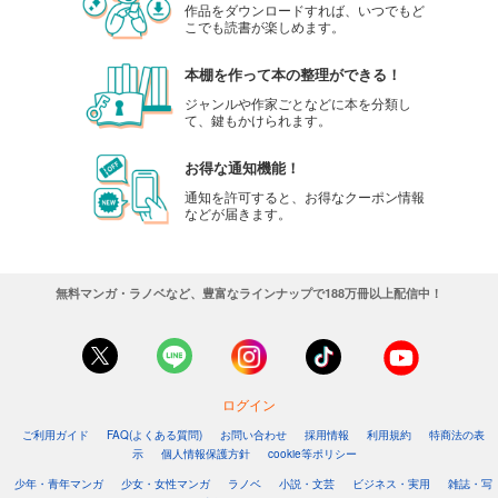
作品をダウンロードすれば、いつでもど
こでも読書が楽しめます。
本棚を作って本の整理ができる！
ジャンルや作家ごとなどに本を分類し
て、鍵もかけられます。
お得な通知機能！
通知を許可すると、お得なクーポン情報
などが届きます。
無料マンガ・ラノベなど、豊富なラインナップで188万冊以上配信中！
ログイン
ご利用ガイド
FAQ(よくある質問)
お問い合わせ
採用情報
利用規約
特商法の表
示
個人情報保護方針
cookie等ポリシー
少年・青年マンガ
少女・女性マンガ
ラノベ
小説・文芸
ビジネス・実用
雑誌・写