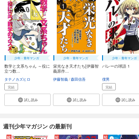
少年・青年マンガ
少年・青年マンガ
少年・青年マンガ
数学と文系ちゃん ～役に
栄光なき天才たち[伊藤智
バレーの球語 1
立つ数...
義原作...
タテノカズヒロ
伊藤智義
森田信吾
僕男
完結
完結
試し読み
試し読み
試し読み
週刊少年マガジン の最新刊