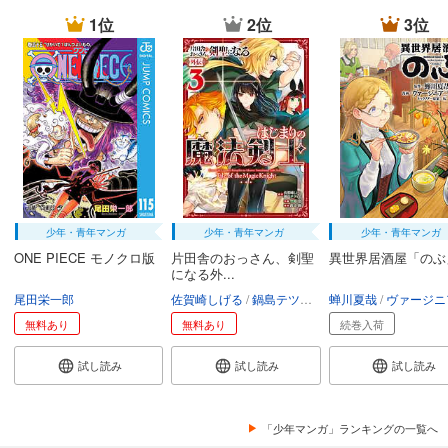
1位
2位
3位
少年・青年マンガ
少年・青年マンガ
少年・青年マンガ
ONE PIECE モノクロ版
片田舎のおっさん、剣聖
異世界居酒屋「のぶ
になる外...
尾田栄一郎
佐賀崎しげる
鍋島テツヒロ
蝉川夏哉
空路恵
渡辺樹
ヴァージニア二
無料あり
無料あり
続巻入荷
試し読み
試し読み
試し読み
「少年マンガ」ランキングの一覧へ