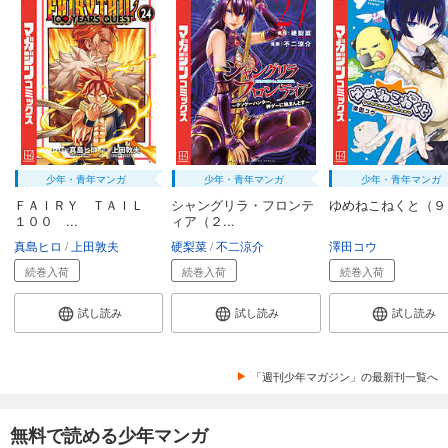
少年・青年マンガ
少年・青年マンガ
少年・青年マンガ
ＦＡＩＲＹ ＴＡＩＬ
シャングリラ・フロンテ
ゆめねこねくと（９
１００ ...
ィア（２...
真島ヒロ
上田敦夫
硬梨菜
不二涼介
澤田コウ
続巻入荷
続巻入荷
続巻入荷
試し読み
試し読み
試し読み
「週刊少年マガジン」の最新刊一覧へ
無料で読める少年マンガ