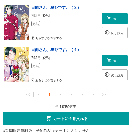
日向さん、星野です。（３）
792
円 (税込)
カート
完結
試し読み
あらすじを表示する
日向さん、星野です。（４）
792
円 (税込)
カート
完結
試し読み
あらすじを表示する
<<
<
1
・
・
・
>
>>
全4巻配信中
カートに全巻入れる
※期間限定無料版、予約作品はカートに入りません