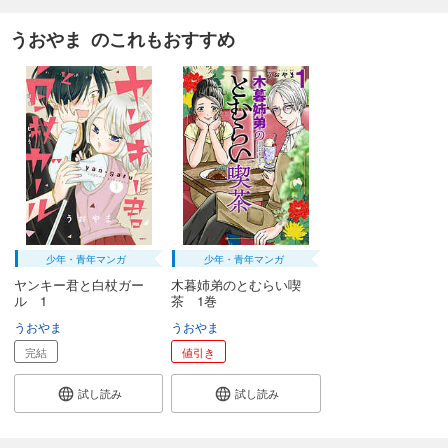
うおやま のこれもおすすめ
少年・青年マンガ
少年・青年マンガ
ヤンキー君と白杖ガー
木暮姉弟のとむらい喫
ル 1
茶 1巻
うおやま
うおやま
完結
値引き
試し読み
試し読み