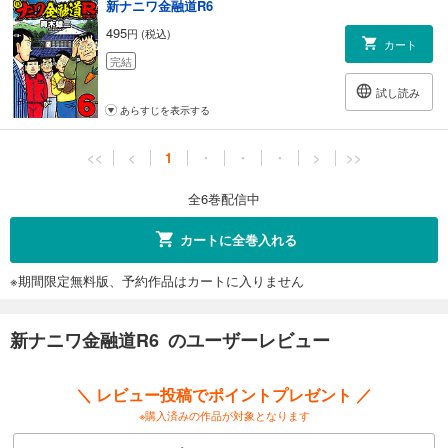
新ナニワ金融道R6
495
円 (税込)
カート
完結
試し読み
あらすじを表示する
<<
<
1
・
・
・
>
>>
全6巻配信中
カートに全巻入れる
※期間限定無料版、予約作品はカートに入りません
新ナニワ金融道R6 のユーザーレビュー
＼ レビュー投稿でポイントプレゼント ／
※購入済みの作品が対象となります