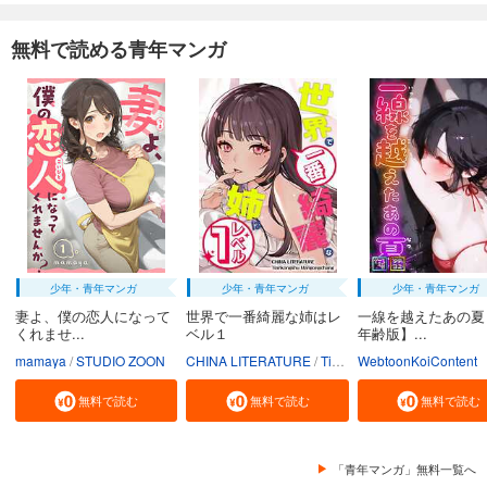
無料で読める青年マンガ
少年・青年マンガ
少年・青年マンガ
少年・青年マンガ
妻よ、僕の恋人になって
世界で一番綺麗な姉はレ
一線を越えたあの夏
くれませ...
ベル１
年齢版】...
mamaya
STUDIO ZOON
CHINA LITERATURE
Tiankongshu Mangongchang
WebtoonKoiContent
無料で読む
無料で読む
無料で読む
「青年マンガ」無料一覧へ