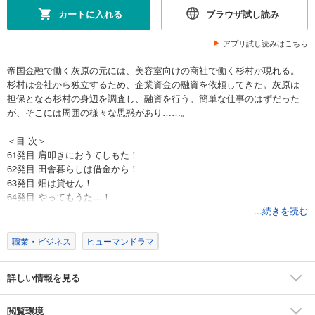
カートに入れる
ブラウザ試し読み
アプリ試し読みはこちら
帝国金融で働く灰原の元には、美容室向けの商社で働く杉村が現れる。
杉村は会社から独立するため、企業資金の融資を依頼してきた。灰原は
担保となる杉村の身辺を調査し、融資を行う。簡単な仕事のはずだった
が、そこには周囲の様々な思惑があり……。
＜目 次＞
61発目 肩叩きにおうてしもた！
62発目 田舎暮らしは借金から！
63発目 畑は貸せん！
64発目 やってもうた…！
65発目 早くも夫婦の不協和音！
...続きを読む
66発目 地元のドンに魅入られた!?
67発目 お前のせいや、灰原!!
職業・ビジネス
ヒューマンドラマ
68発目 娘を許してください！
69発目 利権者の片棒担いで苦い酒！
詳しい情報を見る
70発目 ワシらの仲もこれまでや！
71発目 お前はワシの犬や！
72発目 村八分！
閲覧環境