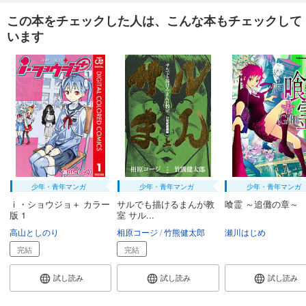
この本をチェックした人は、こんな本もチェックして
います
少年・青年マンガ
少年・青年マンガ
少年・青年マンガ
ｉ・ショウジョ＋ カラー
サルでも描けるまんが教
喰霊 ～追儺の章～
版 1
室 サル...
高山としのり
相原コージ
竹熊健太郎
瀬川はじめ
完結
完結
試し読み
試し読み
試し読み