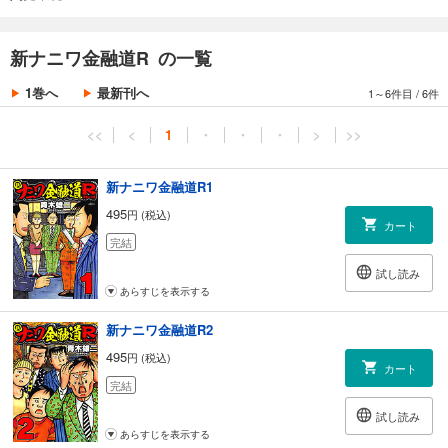
73発目 恵里香、腹くくってます！
74発目 伊地知家、崩壊へ！
75発目 恵里香の思惑！
新ナニワ金融道R の一覧
最終話 ここで生きます!!
1巻へ
最新刊へ
1～6件目
/
6件
<<
<
1
・
・
・
>
>>
新ナニワ金融道R1
495
円 (税込)
カート
完結
試し読み
あらすじを表示する
新ナニワ金融道R2
495
円 (税込)
カート
完結
試し読み
あらすじを表示する