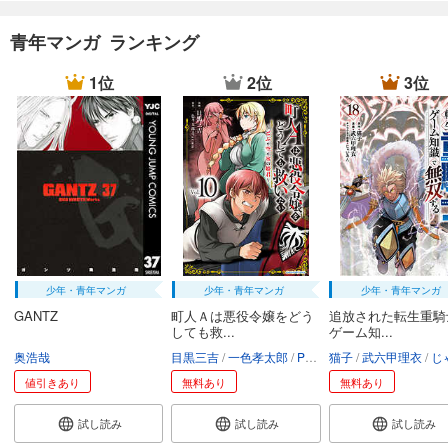
青年マンガ ランキング
1位
2位
3位
少年・青年マンガ
少年・青年マンガ
少年・青年マンガ
GANTZ
町人Ａは悪役令嬢をどう
追放された転生重騎
しても救...
ゲーム知...
奥浩哉
目黒三吉
一色孝太郎
Parum
猫子
武六甲理衣
じゃい
値引きあり
無料あり
無料あり
試し読み
試し読み
試し読み