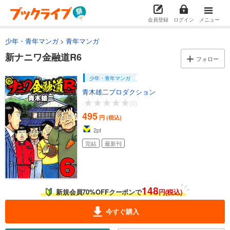
会員登録
ログイン
メニュー
少年・青年マンガ
青年マンガ
新ナニワ金融道R6
フォロー
少年・青年マンガ
青木雄二プロダクション
-
(0)
495
円 (税込)
2
pt
完結
最新刊
148
新規会員70%OFFクーポンで
円(税込)
今すぐ購入