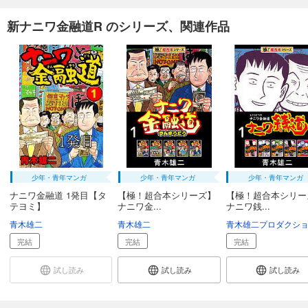
新ナニワ金融道R のシリーズ、関連作品
少年・青年マンガ
少年・青年マンガ
少年・青年マンガ
ナニワ金融道 1発目【タ
【極！超合本シリーズ】
【極！超合本シリー
テヨミ】
ナニワ金...
ナニワ銭...
青木雄二
青木雄二
完結
完結
完結
試し読み
試し読み
試し読み