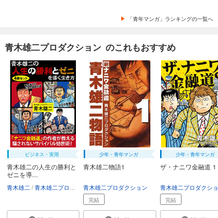
「青年マンガ」ランキングの一覧へ
青木雄二プロダクション のこれもおすすめ
ビジネス・実用
少年・青年マンガ
少年・青年マンガ
青木雄二の人生の勝利と
青木雄二物語1
ザ・ナニワ金融道 1
ゼニを導...
青木雄二
青木雄二プロダクション
青木雄二プロダクション
青木雄二プロダクシ
完結
完結