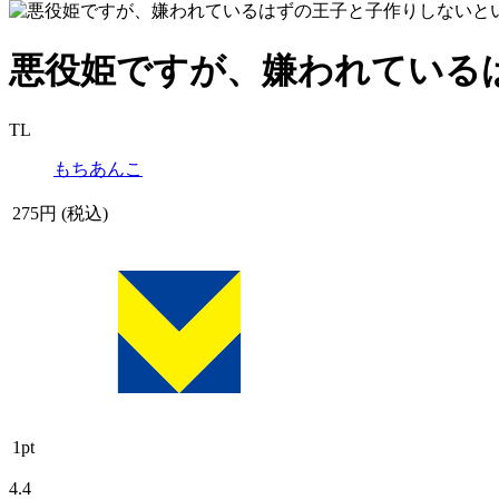
悪役姫ですが、嫌われているは
TL
もちあんこ
275
円 (税込)
1
pt
4.4