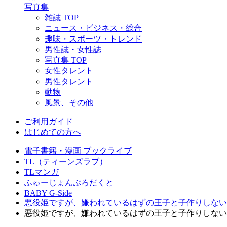
写真集
雑誌 TOP
ニュース・ビジネス・総合
趣味・スポーツ・トレンド
男性誌・女性誌
写真集 TOP
女性タレント
男性タレント
動物
風景、その他
ご利用ガイド
はじめての方へ
電子書籍・漫画 ブックライブ
TL（ティーンズラブ）
TLマンガ
ふゅーじょんぷろだくと
BABY G-Side
悪役姫ですが、嫌われているはずの王子と子作りしない
悪役姫ですが、嫌われているはずの王子と子作りしないと