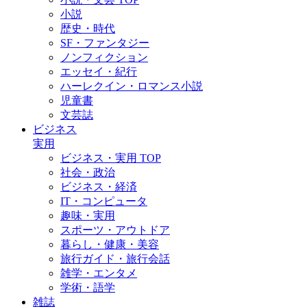
小説
歴史・時代
SF・ファンタジー
ノンフィクション
エッセイ・紀行
ハーレクイン・ロマンス小説
児童書
文芸誌
ビジネス
実用
ビジネス・実用 TOP
社会・政治
ビジネス・経済
IT・コンピュータ
趣味・実用
スポーツ・アウトドア
暮らし・健康・美容
旅行ガイド・旅行会話
雑学・エンタメ
学術・語学
雑誌