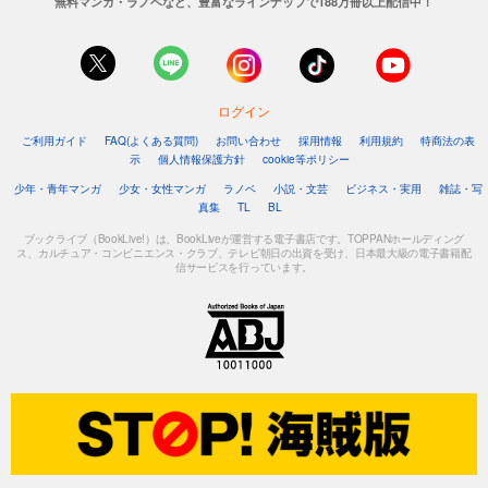
無料マンガ・ラノベなど、豊富なラインナップで188万冊以上配信中！
ログイン
ご利用ガイド
FAQ(よくある質問)
お問い合わせ
採用情報
利用規約
特商法の表
示
個人情報保護方針
cookie等ポリシー
少年・青年マンガ
少女・女性マンガ
ラノベ
小説・文芸
ビジネス・実用
雑誌・写
真集
TL
BL
ブックライブ（BookLive!）は、BookLiveが運営する電子書店です。TOPPANホールディング
ス、カルチュア・コンビニエンス・クラブ、テレビ朝日の出資を受け、日本最大級の電子書籍配
信サービスを行っています。