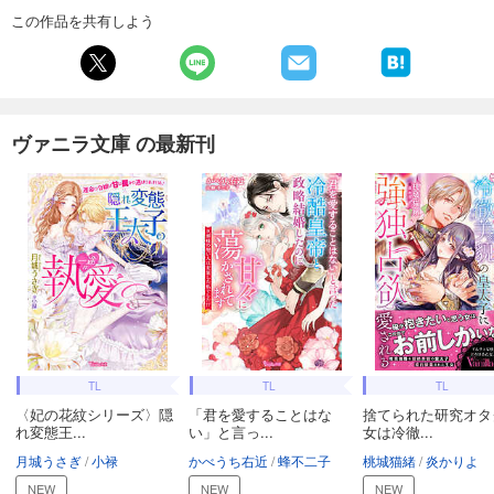
この作品を共有しよう
ヴァニラ文庫 の最新刊
TL
TL
TL
〈妃の花紋シリーズ〉隠
「君を愛することはな
捨てられた研究オタ
れ変態王...
い」と言っ...
女は冷徹...
月城うさぎ
小禄
かべうち右近
蜂不二子
桃城猫緒
炎かりよ
NEW
NEW
NEW