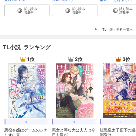
試し読み
試し読み
試し読み
増量中
増量中
増量中
「TL小説」無料一覧へ
TL小説 ランキング
1位
2位
3位
TL
TL
TL
悪役令嬢はゲームのシナ
悪女と噂な大公夫人は今
腹黒皇太子殿下の過
リオに貢...
日も胃が...
溺愛は、...