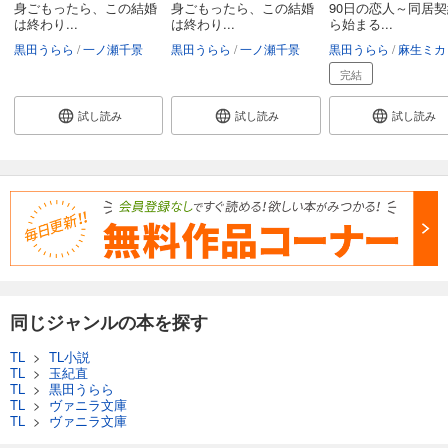
身ごもったら、この結婚
身ごもったら、この結婚
90日の恋人～同居
は終わり...
は終わり...
ら始まる...
黒田うらら
一ノ瀬千景
黒田うらら
一ノ瀬千景
黒田うらら
麻生ミカ
完結
試し読み
試し読み
試し読み
同じジャンルの本を探す
TL
>
TL小説
TL
>
玉紀直
TL
>
黒田うらら
TL
>
ヴァニラ文庫
TL
>
ヴァニラ文庫