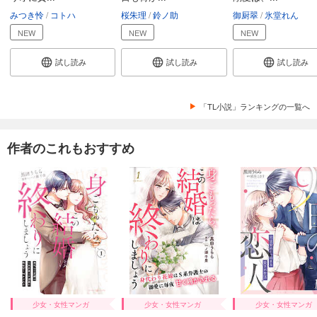
みつき怜
コトハ
桜朱理
鈴ノ助
御厨翠
氷堂れん
NEW
NEW
NEW
試し読み
試し読み
試し読み
「TL小説」ランキングの一覧へ
作者のこれもおすすめ
少女・女性マンガ
少女・女性マンガ
少女・女性マンガ