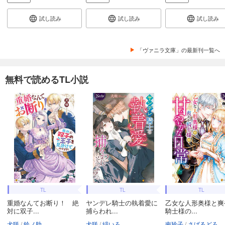
試し読み
試し読み
試し読み
「ヴァニラ文庫」の最新刊一覧へ
無料で読めるTL小説
TL
TL
TL
重婚なんてお断り！ 絶
ヤンデレ騎士の執着愛に
乙女な人形奥様と爽
対に双子...
捕らわれ...
騎士様の...
犬咲
鈴ノ助
犬咲
緋いろ
南玲子
さばるどろ