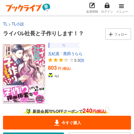
会員登録
ログイン
メニュー
TL
TL小説
ライバル社長と子作りします！？
フォロー
TL
玉紀直
/
黒田うらら
3.3
(3)
803
円 (税込)
4
pt
240
新規会員70%OFFクーポンで
円(税込)
今すぐ購入