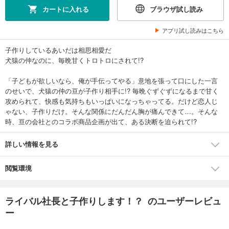
カートに入れる
ブラウザ試し読み
アプリ試し読みはこちら
子作りしているあいだは相思相愛だ
犬猿の仲なのに、毎晩甘くトロトロにされて!?
「子どもが欲しいなら、俺が手伝ってやる」意地を張って口にした一言
のせいで、犬猿の仲の亘が子作り相手に!? 毎晩ぐずぐずになるまで甘く
攻められて、快感も気持ちもいっぱいになっちゃってる。だけど恋人じ
ゃない、子作りだけ。そんな関係にだんだん胸が痛んできて…。そんな
時、亘の会社とのコラボ商品企画が出て、ある決断を迫られて!?
詳しい情報を見る
閲覧環境
ライバル社長と子作りします！？ のユーザーレビュ
ー