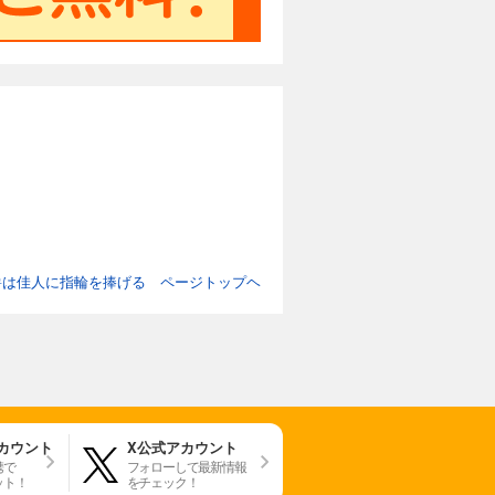
爵は佳人に指輪を捧げる ページトップヘ
アカウント
X公式アカウント
携で
フォローして最新情報
ット！
をチェック！