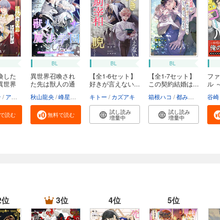
BL
BL
BL
喚した
異世界召喚され
【全1-6セット】
【全1-7セット】
ファ
異世界
た先は獣人の通
好きが言えない...
この契約結婚は...
ル 
う...
医...
ン
アヒル森下
秋山龍央
峰星ふる
キトー
カズアキ
箱根ハコ
都みめこ
谷崎
試し読み
試し読み
で読む
無料で読む
増量中
増量中
2位
3位
4位
5位