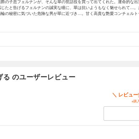
侯爵の子息フェルナンが、そんな翠の世話役を買って出てくれた。運命的な出
感じたと告げるフェルナンの誠実な瞳に、翠は抗いようもなく魅せられて…。
指輪の秘密に気づいた危険な男が翠に近づき…。甘く高貴な艶愛コンチェルト
げる のユーザーレビュー
＼ レビュ
※購