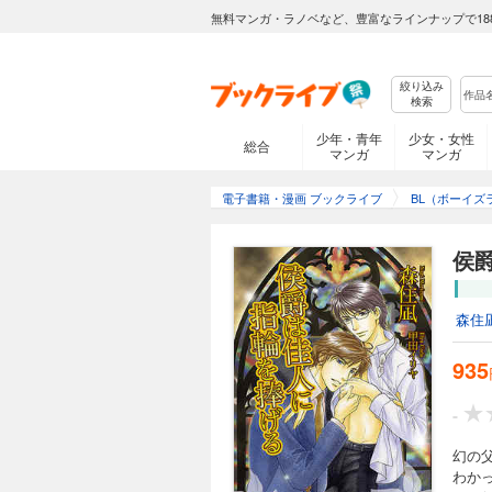
無料マンガ・ラノベなど、豊富なラインナップで18
絞り込み
検索
少年・青年
少女・女性
総合
マンガ
マンガ
電子書籍・漫画 ブックライブ
BL（ボーイズ
侯
森住
935
-
幻の
わか