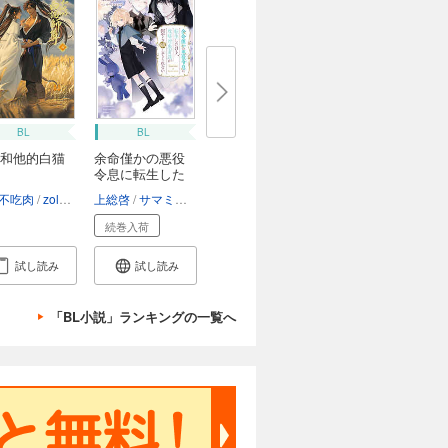
BL
BL
和他的白猫
余命僅かの悪役
令息に転生した
け...
不吃肉
zolaida
石原理夏
上総啓
サマミヤアカザ
続巻入荷
試し読み
試し読み
「BL小説」ランキングの一覧へ