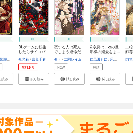
BL
BL
BL
BLゲームに転生
恋する人は死ん
Ω令息は、αの旦
二哈
したらサイコパ
でしまう運命だ
那様の溺愛をま...
師尊
ス...
か...
鄭穎馨
日出的小太陽
夜光花
奈良千春
モト
二駒レイム
仁茂田もに
凩はとば
肉包
無料あり
NEW
完結
し読み
試し読み
試し読み
試し読み