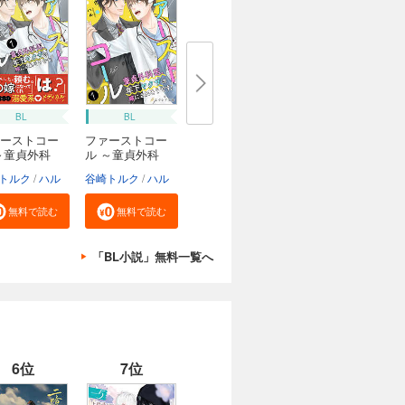
BL
BL
ーストコー
ファーストコー
～童貞外科
ル ～童貞外科
医...
トルク
ハル
谷崎トルク
ハル
無料で読む
無料で読む
「BL小説」無料一覧へ
6位
7位