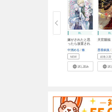
BL
BL
嫁がされたと思
天官賜福
ったら放置され
た...
中洲める
條
墨香銅臭
NEW
続巻入荷
試し読み
試