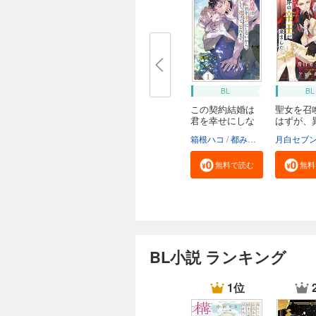
BL
BL
この契約結婚は
聖女を召
君を幸せにしな
はずが、
い...
の...
箱根ハコ
都みめこ
月白セブ
無料で読む
無料
BL小説 ランキング
1位