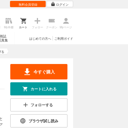
無料会員登録
ログイン
歴
My本棚
カート
フォロー
クーポン
Myページ
雑誌
はじめての方へ
ご利用ガイド
写真集
げる
今すぐ購入
カートに入れる
フォローする
と
ブラウザ試し読み
ァ