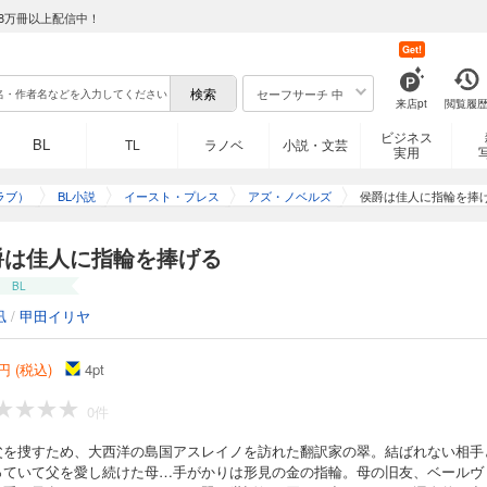
8万冊以上配信中！
Get!
セーフサーチ 中
来店pt
閲覧履
ビジネス
BL
TL
ラノベ
小説・文芸
実用
ラブ）
BL小説
イースト・プレス
アズ・ノベルズ
侯爵は佳人に指輪を捧
爵は佳人に指輪を捧げる
BL
凪
/
甲田イリヤ
円 (税込)
4
pt
0件
父を捜すため、大西洋の島国アスレイノを訪れた翻訳家の翠。結ばれない相手
っていて父を愛し続けた母…手がかりは形見の金の指輪。母の旧友、ベールヴ