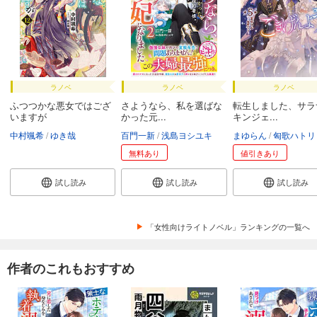
ラノベ
ラノベ
ラノベ
ふつつかな悪女ではござ
さようなら、私を選ばな
転生しました、サラ
いますが
かった元...
キンジェ...
中村颯希
ゆき哉
百門一新
浅島ヨシユキ
まゆらん
匈歌ハトリ
無料あり
値引きあり
試し読み
試し読み
試し読み
「女性向けライトノベル」ランキングの一覧へ
作者のこれもおすすめ