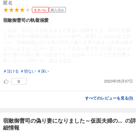
匿名
ネタバレ
購入済み
宿敵御曹司の執着溺愛
一花は、叔父に言われるままお見合い結婚をする。母の入院費
と弟の大学の費用の為にただ一つ相手に要望したのはお金であ
った。政略結婚は1人で島の別荘で暮らす事で始まり夫婦の接点
はないままだったが一花にとっても良い事で月々の振り込みは
殆ど母の入院と弟への送金でなくなる為バイトをして生活費を
賄っていたら時々夫
...続きを読む
＃泣ける
＃切ない
＃深い
2023年05月07日
0
すべてのレビューを見る(
3
)
宿敵御曹司の偽り妻になりました～仮面夫婦の... の詳
細情報