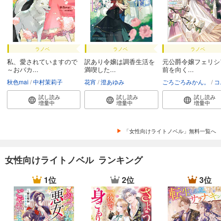
ラノベ
ラノベ
ラノベ
私、愛されていますので
訳あり令嬢は調香生活を
元公爵令嬢フェリシ
～おバカ...
満喫した...
前を向く...
秋色mai
中村茉莉子
花宵
澄あゆみ
ごろごろみかん。
コユ
試し読み
試し読み
試し読み
増量中
増量中
増量中
「女性向けライトノベル」無料一覧へ
女性向けライトノベル ランキング
1位
2位
3位