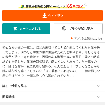
165
新規会員70%OFFクーポンで
円(税込)
今すぐ購入
カートに入れる
ブラウザ試し読み
アプリ試し読みはこちら
初心な元令嬢の一花は、叔父の裏切りで亡き父が残してくれた財産を失
ってしまう。病の母と学生の弟の生活のためだと割り切り、悔しくもそ
の叔父が持ってきた縁談で、因縁のある海運一族の御曹司・陸との政略
結婚を決意した。仮面夫婦状態で、愛などないと思っていた一花なの
に、陸はなぜか一花に執着し始める。そんなある日、ひょんなことから
陸の独占欲を煽ってしまい!? 「俺に委ねていればいい」――陸の激しい
愛の手ほどきで、一花は身も心も溶かされていき…。
詳しい情報を見る
閲覧環境