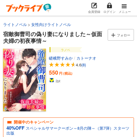
会員登録
ログイン
メニュー
ライトノベル
女性向けライトノベル
宿敵御曹司の偽り妻になりました～仮面
フォロー
夫婦の初夜事情～
ラノベ
嵯峨野すみか
/
カトーナオ
4.6
(8)
550
円 (税込)
2
pt
開催中のキャンペーン
40%OFF
スペシャルサマークーポン～8月の陣～（第7弾）スターツ
出版