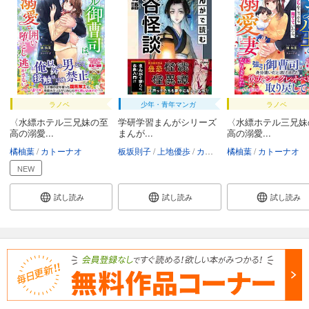
ラノベ
少年・青年マンガ
ラノベ
〈水縹ホテル三兄妹の至
学研学習まんがシリーズ
〈水縹ホテル三兄妹
高の溺愛...
まんが...
高の溺愛...
橘柚葉
カトーナオ
板坂則子
上地優歩
カトーナオ
橘柚葉
渡まかな
カトーナオ
NEW
試し読み
試し読み
試し読み