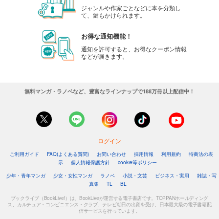
ジャンルや作家ごとなどに本を分類し
て、鍵もかけられます。
お得な通知機能！
通知を許可すると、お得なクーポン情報
などが届きます。
無料マンガ・ラノベなど、豊富なラインナップで188万冊以上配信中！
ログイン
ご利用ガイド
FAQ(よくある質問)
お問い合わせ
採用情報
利用規約
特商法の表
示
個人情報保護方針
cookie等ポリシー
少年・青年マンガ
少女・女性マンガ
ラノベ
小説・文芸
ビジネス・実用
雑誌・写
真集
TL
BL
ブックライブ（BookLive!）は、BookLiveが運営する電子書店です。TOPPANホールディング
ス、カルチュア・コンビニエンス・クラブ、テレビ朝日の出資を受け、日本最大級の電子書籍配
信サービスを行っています。