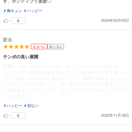
ず、ポジティブで素敵♡
＃胸キュン
＃ハッピー
2024年05月05日
0
匿名
ネタバレ
購入済み
テンポの良い展開
序盤から妙に面白かったです。気になってサクサク読めまし
た。少しずつ夫婦の誤解が解けていく流れがテンポ良く書かれ
ていて焦れったさは感じませんでした。素敵で前向きなヒロイ
ンは見てて本当に清々しく、良い意味でヒーローを裏切ってい
く姿が凄くスッキリします。久々に何回でも読み返したい気持
ちになりました。
＃ハッピー
＃切ない
2022年11月18日
0