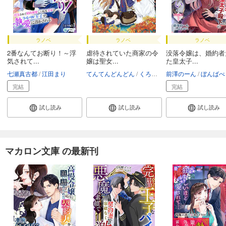
ラノベ
ラノベ
ラノベ
2番なんてお断り！～浮
虐待されていた商家の令
没落令嬢は、婚約者
気されて...
嬢は聖女...
た皇太子...
七瀬真古都
江田まり
てんてんどんどん
くろでこ
前澤のーん
ぼんばべ
完結
完結
試し読み
試し読み
試し読み
マカロン文庫 の最新刊