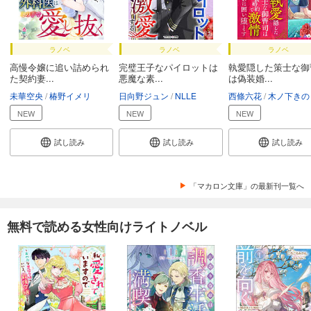
ラノベ
ラノベ
ラノベ
高慢令嬢に追い詰められ
完璧王子なパイロットは
執愛隠した策士な御
た契約妻...
悪魔な素...
は偽装婚...
未華空央
椿野イメリ
日向野ジュン
NLLE
西條六花
木ノ下きの
NEW
NEW
NEW
試し読み
試し読み
試し読み
「マカロン文庫」の最新刊一覧へ
無料で読める女性向けライトノベル