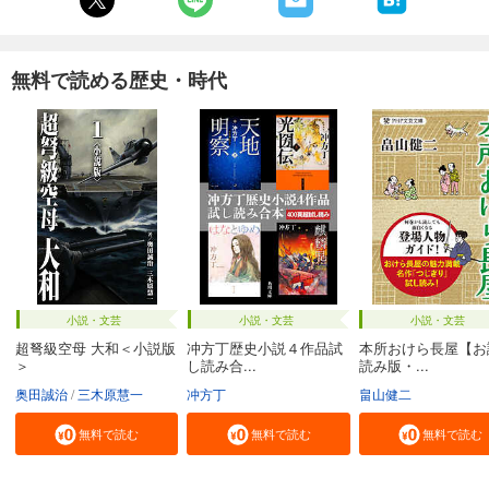
無料で読める歴史・時代
小説・文芸
小説・文芸
小説・文芸
超弩級空母 大和＜小説版
冲方丁歴史小説４作品試
本所おけら長屋【お
＞
し読み合...
読み版・...
奥田誠治
三木原慧一
冲方丁
畠山健二
無料で読む
無料で読む
無料で読む