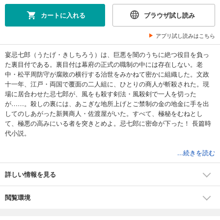
カートに入れる
ブラウザ試し読み
アプリ試し読みはこちら
宴忌七郎（うたげ・きしちろう）は、巨悪を闇のうちに絶つ役目を負っ
た裏目付である。裏目付は幕府の正式の職制の中には存在しない。老
中・松平周防守が腐敗の横行する治世をみかねて密かに組織した。文政
十一年、江戸・両国で覆面の二人組に、ひとりの商人が斬殺された。現
場に居合わせた忌七郎が、風をも殺す剣法・風殺剣で一人を切った
が……。殺しの裏には、あこぎな地所上げとご禁制の金の地金に手を出
してのしあがった新興商人・佐渡屋がいた。すべて、極秘をむねとし
て、極悪の高みにいる者を突きとめよ。忌七郎に密命が下った！ 長篇時
代小説。
●志茂田景樹（しもだ・かげき）
...続きを読む
静岡県生まれ。おひつじ座のA型。中央大学法学部卒。塾講師、新聞記者
などを経て、1976年秋に『やっとこ探偵』で第27回小説現代新人賞を、
詳しい情報を見る
1980年には『黄色い牙』で第83回直木賞を受賞。
閲覧環境