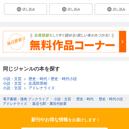
試し読み
試し読み
試し読み
同じジャンルの本を探す
小説・文芸
>
歴史・時代
/
歴史・時代小説
小説・文芸
>
志茂田景樹
小説・文芸
>
アドレナライズ
電子書籍・漫画 ブックライブ
〉
小説・文芸
〉
歴史・時代
〉
歴史・時代小説
〉
アドレナライズ
〉
宴忌七郎・裏目付妖変
新刊やお得な情報
をお届けします！