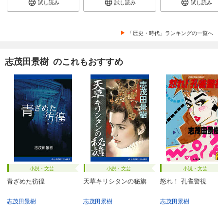
試し読み
試し読み
試し読み
「歴史・時代」ランキングの一覧へ
志茂田景樹 のこれもおすすめ
小説・文芸
小説・文芸
小説・文芸
青ざめた彷徨
天草キリシタンの秘旗
怒れ！ 孔雀警視
志茂田景樹
志茂田景樹
志茂田景樹