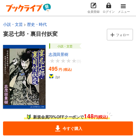
会員登録
ログイン
メニュー
小説・文芸
歴史・時代
宴忌七郎・裏目付妖変
フォロー
小説・文芸
志茂田景樹
-
(0)
495
円 (税込)
2
pt
148
新規会員70%OFFクーポンで
円(税込)
今すぐ購入