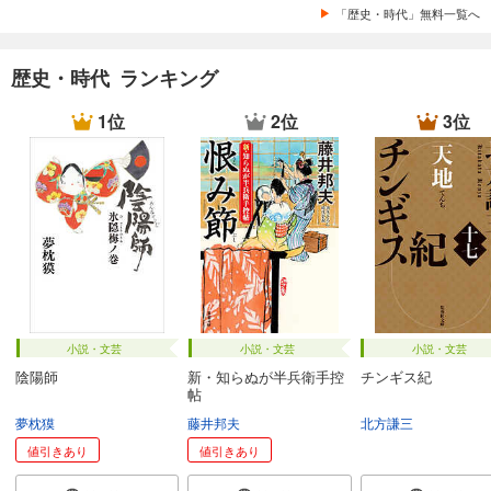
「歴史・時代」無料一覧へ
歴史・時代 ランキング
1位
2位
3位
小説・文芸
小説・文芸
小説・文芸
陰陽師
新・知らぬが半兵衛手控
チンギス紀
帖
夢枕獏
藤井邦夫
北方謙三
値引きあり
値引きあり