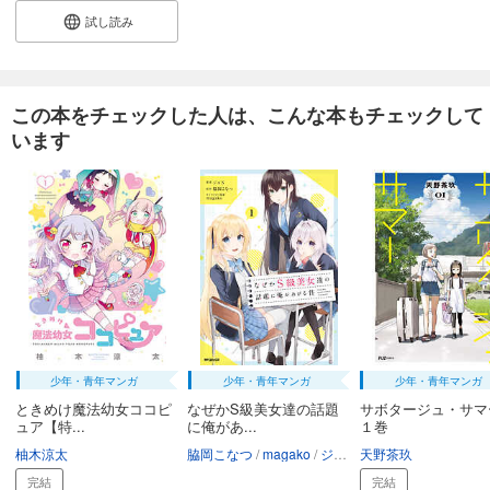
試し読み
この本をチェックした人は、こんな本もチェックして
います
少年・青年マンガ
少年・青年マンガ
少年・青年マンガ
ときめけ魔法幼女ココピ
なぜかS級美女達の話題
サボタージュ・サ
ュア【特...
に俺があ...
１巻
柚木涼太
脇岡こなつ
magako
ジョN
天野茶玖
完結
完結