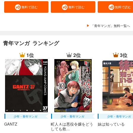
無料で読む
無料で読む
無料で読む
「青年マンガ」無料一覧へ
青年マンガ ランキング
1位
2位
3位
少年・青年マンガ
少年・青年マンガ
少年・青年マンガ
GANTZ
町人Ａは悪役令嬢をどう
妹は知っている
しても救...