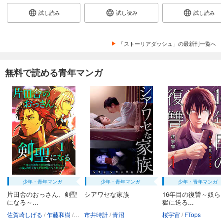
試し読み
試し読み
試し読み
「ストーリアダッシュ」の最新刊一覧へ
無料で読める青年マンガ
少年・青年マンガ
少年・青年マンガ
少年・青年マンガ
片田舎のおっさん、剣聖
シアワセな家族
16年目の復讐～奴
になる～...
獄に送る...
佐賀崎しげる
乍藤和樹
鍋島テツヒロ
市井時計
青沼
桜宇宙
FTops