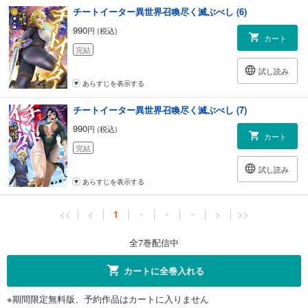
チートイーター異世界召喚尽く滅ぶべし (6)
990
円 (税込)
カート
完結
試し読み
あらすじを表示する
チートイーター異世界召喚尽く滅ぶべし (7)
990
円 (税込)
カート
完結
試し読み
あらすじを表示する
<<
<
1
・
・
・
>
>>
全7巻配信中
カートに全巻入れる
※期間限定無料版、予約作品はカートに入りません