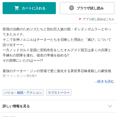
カートに入れる
ブラウザ試し読み
アプリ試し読みはこちら
怪我の治療のためジズたちと別れ巨人族の国・ギンヌンガムラへとやっ
てきたカイナ。
そこで女神ノルニルはチーターたちを召喚した理由と「滅び」について
語り出すーー。
一方ノッドガルド皇国に宣戦布告をしたオルグズド国王は多くの兵隊と
手練れの部隊を連れ、侵攻の準備を始める!!
その部隊にいたのはーー!?
最強のチーター・ジンの登場で更に激化する異世界召喚者殺しの豪快無
双ファンタジー第5巻!!
...続きを読む
バトル・格闘・アクション
ラブストーリー
詳しい情報を見る