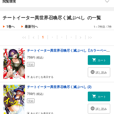
閲覧環境
チートイーター異世界召喚尽く滅ぶべし の一覧
1巻へ
最新刊へ
1～7件目
/
7件
<<
<
1
・
・
・
>
>>
チートイーター異世界召喚尽く滅ぶべし【カラーページ増量版】 (1)
759
円 (税込)
カート
完結
試し読み
あらすじを表示する
チートイーター異世界召喚尽く滅ぶべし (2)
759
円 (税込)
カート
完結
試し読み
あらすじを表示する