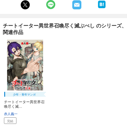
チートイーター異世界召喚尽く滅ぶべし のシリーズ、
関連作品
少年・青年マンガ
チートイーター異世界召
喚尽く滅...
赤人義一
完結