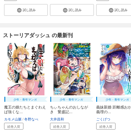
試し読み
試し読み
試し読み
ストーリアダッシュ の最新刊
少年・青年マンガ
少年・青年マンガ
少年・青年マンガ
魔王の娘たちとまぐわえ
ちぃちゃんのおしなが
義妹新婚 距離感お
ば強くな...
き 繁盛記...
義理の...
カモメ山脈
冬野なべ
大井昌和
ごくげつ
続巻入荷
続巻入荷
続巻入荷