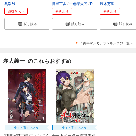
奥浩哉
目黒三吉
一色孝太郎
Parum
雁木万里
値引きあり
無料あり
無料あり
試し読み
試し読み
試し読み
「青年マンガ」ランキングの一覧へ
赤人義一 のこれもおすすめ
少年・青年マンガ
少年・青年マンガ
摂理狂神大戦 ヴァンパイ
チートイーター異世界召