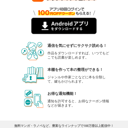
通信を気にせずにサクサク読める！
作品をダウンロードすれば、いつでもど
こでも読書が楽しめます。
本棚を作って本の整理ができる！
ジャンルや作家ごとなどに本を分類し
て、鍵もかけられます。
お得な通知機能！
通知を許可すると、お得なクーポン情報
などが届きます。
無料マンガ・ラノベなど、豊富なラインナップで188万冊以上配信中！