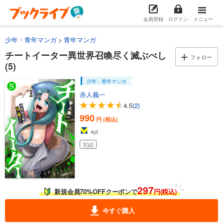
会員登録
ログイン
メニュー
少年・青年マンガ
青年マンガ
チートイーター異世界召喚尽く滅ぶべし
フォロー
(5)
少年・青年マンガ
赤人義一
4.5
(2)
990
円 (税込)
4
pt
完結
297
新規会員70%OFFクーポンで
円(税込)
今すぐ購入