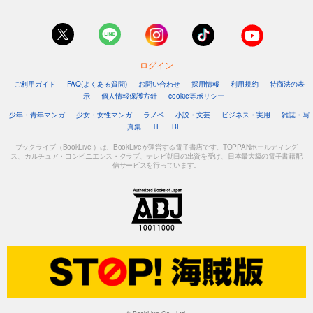
ログイン
ご利用ガイド
FAQ(よくある質問)
お問い合わせ
採用情報
利用規約
特商法の表
示
個人情報保護方針
cookie等ポリシー
少年・青年マンガ
少女・女性マンガ
ラノベ
小説・文芸
ビジネス・実用
雑誌・写
真集
TL
BL
ブックライブ（BookLive!）は、BookLiveが運営する電子書店です。TOPPANホールディング
ス、カルチュア・コンビニエンス・クラブ、テレビ朝日の出資を受け、日本最大級の電子書籍配
信サービスを行っています。