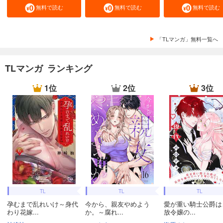
無料で読む
無料で読む
無料で読む
「TLマンガ」無料一覧へ
TLマンガ ランキング
1位
2位
3位
TL
TL
TL
孕むまで乱れいけ～身代
今から、親友やめよう
愛が重い騎士公爵は
わり花嫁...
か。～腐れ...
放令嬢の...