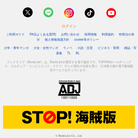
ログイン
ご利用ガイド
FAQ(よくある質問)
お問い合わせ
採用情報
利用規約
特商法の表
示
個人情報保護方針
cookie等ポリシー
少年・青年マンガ
少女・女性マンガ
ラノベ
小説・文芸
ビジネス・実用
雑誌・写
真集
TL
BL
ブックライブ（BookLive!）は、BookLiveが運営する電子書店です。TOPPANホールディング
ス、カルチュア・コンビニエンス・クラブ、テレビ朝日の出資を受け、日本最大級の電子書籍配
信サービスを行っています。
© BookLive Co., Ltd.