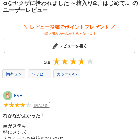
αなヤクザに拾われました ～箱入りΩ、はじめて... の
ユーザーレビュー
＼ レビュー投稿でポイントプレゼント ／
※購入済みの作品が対象となります
レビューを書く
3.8
胸キュン
ハッピー
カッコいい
EVE
購入済み
なかなかよかった！
画がステキ。
特にメンズ。
えちシーンも白抜きないのね。