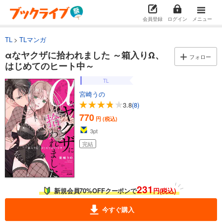
会員登録
ログイン
メニュー
TL
TLマンガ
αなヤクザに拾われました ～箱入りΩ、
フォロー
はじめてのヒート中～
TL
宮崎うの
3.8
(8)
770
円 (税込)
3
pt
完結
231
新規会員70%OFFクーポンで
円(税込)
今すぐ購入