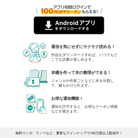
通信を気にせずにサクサク読める！
作品をダウンロードすれば、いつでもど
こでも読書が楽しめます。
本棚を作って本の整理ができる！
ジャンルや作家ごとなどに本を分類し
て、鍵もかけられます。
お得な通知機能！
通知を許可すると、お得なクーポン情報
などが届きます。
無料マンガ・ラノベなど、豊富なラインナップで188万冊以上配信中！