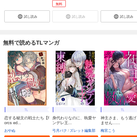
無料
試し読み
試し読み
試し読み
無料で読めるTLマンガ
TL
TL
TL
恋する秘文の戦士たち【f
身代わりなのに、執愛ヤ
神主さま、もう逃げ
orcs ed...
ンデレ王...
ません…...
おやぬ
弓月バク
ズレット編集部
梅宮こう