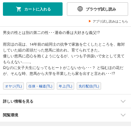
カートに入れる
ブラウザ試し読み
アプリ試し読みはこちら
男女の性とは別の第二の性･･･運命の番は大好きな義父!?
雨宮ほの花は、14年前の組同士の抗争で家族を亡くしたところを、敵対
していた組の若頭だった悠馬に拾われ、育てられてきた。
優しい悠馬に恋心を抱くようになるが、いつも子供扱いで女として見て
もらえない……。
Ωなのに女子大生になってもヒートがこないから･･･？ と悩むほの花だ
が、そんな時、悠馬から大学を卒業したら家を出すと言われ･･･!?
オヤジ(TL)
任侠・極道(TL)
年上(TL)
先行配信(TL)
詳しい情報を見る
閲覧環境