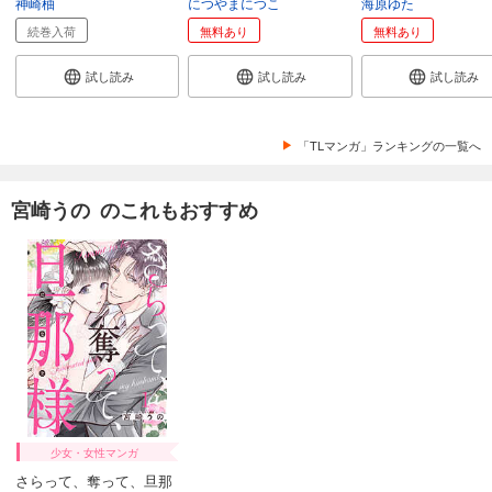
神崎柚
につやまにつこ
海原ゆた
続巻入荷
無料あり
無料あり
試し読み
試し読み
試し読み
「TLマンガ」ランキングの一覧へ
宮崎うの のこれもおすすめ
少女・女性マンガ
さらって、奪って、旦那