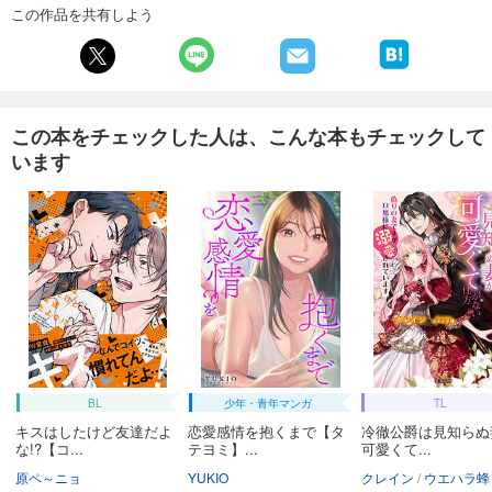
この作品を共有しよう
この本をチェックした人は、こんな本もチェックして
います
BL
少年・青年マンガ
TL
キスはしたけど友達だよ
恋愛感情を抱くまで【タ
冷徹公爵は見知らぬ
な!?【コ...
テヨミ】...
可愛くて...
原ペ～ニョ
YUKIO
クレイン
ウエハラ蜂