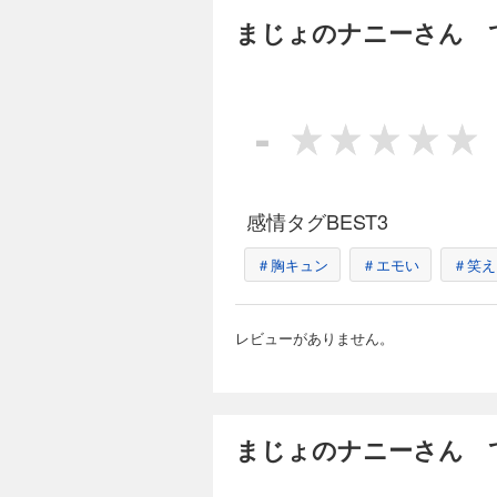
※この商品はタブレ
まじょのナニーさん 
することや、文字列のハ
アイは不安でいっぱ
が現れて…。ナニー
過ごす時間の中でア
-
感情タグBEST3
＃胸キュン
＃エモい
＃笑え
レビューがありません。
まじょのナニーさん 