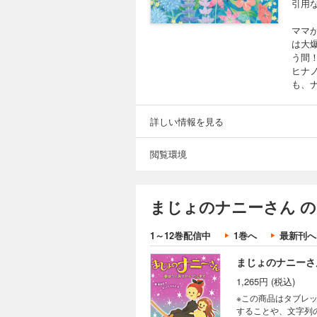
引用
ママ
は大
う間
ヒナ
も、
詳しい情報を見る
閲覧環境
まじょのナニーさん 
1～12巻配信中
1巻へ
最新刊へ
まじょのナニーさ
1,265円 (税込)
※この商品はタブレ
することや、文字列のハ