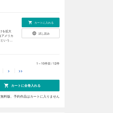
ったから、
買いにいっ
カートに入れる
けを拡大
試し読み
前というけ
だけおるす
さんがあら
1～10件目
/
12件
カートに入れる
>
>>
けを拡大
試し読み
はスーパー
カートに全巻入れる
されてしま
つで世界が
定無料版、予約作品はカートに入りません
カートに入れる