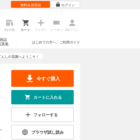
無料会員登録
ログイン
歴
My本棚
カート
フォロー
クーポン
Myページ
雑誌
はじめての方へ
ご利用ガイド
写真集
てんしの花園へようこそ！
今すぐ購入
カートに入れる
フォローする
い
ブラウザ試し読み
、