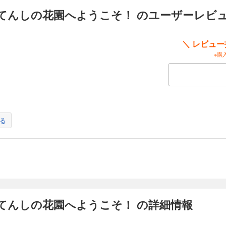
ットなど大きいディスプレイを備えた端末で読むことに適しています。また、文字だ
てんしの花園へようこそ！ のユーザーレビ
イライト、検索、辞書の参照、引用などの機能が使用できません。 もうすぐ引っ越しする
い。さらに引っ越し先のトラブルでパパとママが忙しく、ひとりぼっちに。そこへ
さんと一緒に妖精の世界でおかいものしていたら、ステキな出会いがあり……。ナ
イの気持ちに変化が現れ、一歩踏み出す勇気がわいてくる物語です。
＼ レビュ
※購
る
てんしの花園へようこそ！ の詳細情報