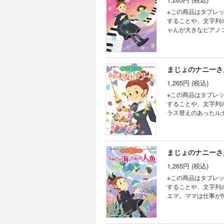
※この商品はタブレ
することや、文字列のハ
ゃんが大きなピアノ
ナは一人で留守番す
法で解決するのでは
第四弾も心温まるお
まじょのナニーさ
1,265円 (税込)
※この商品はタブレ
することや、文字列のハ
ラス替えのあったル
込んでいます。その
パー家政婦で魔女の
けを作ってくれて…
まじょのナニーさ
1,265円 (税込)
※この商品はタブレ
することや、文字列のハ
エマ。ママは仕事が
ゃんが、突然亡くな
しまうことになり、
ーパー家政婦さん。