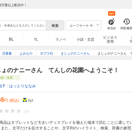
8万冊以上配信中！
Get!
セーフサーチ 中
来店pt
閲覧履
ビジネス
BL
TL
ラノベ
小説・文芸
実用
児童書
よみもの
ポプラ社
まじょのナニーさん
まじょのナニーさん 
じょのナニーさん てんしの花園へようこそ！
小説・文芸
知子
/
はっとりななみ
65
円 (税込)
6
pt
0件
の商品はタブレットなど大きいディスプレイを備えた端末で読むことに適して
。また、文字だけを拡大することや、文字列のハイライト、検索、辞書の参照