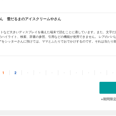
とりぼっち。そこへ現れたのはスーパー家政婦のナニーさん。ナニーさんが魔女だ
きり素敵なものに！ 家の中の妖精を目にしたり、海のお店にパパのプレゼントを
のお友だちができたり！ 海のお友だちのために、レイは…。
ん 雪だるまのアイスクリームやさん
ットなど大きいディスプレイを備えた端末で読むことに適しています。また、文字だ
イライト、検索、辞書の参照、引用などの機能が使用できません。 レアのパパはアメリカ
アをシッターさんに預けては、ママとふたりでおでかけするのです。それは当たり
。そんなパパとママがパーティーによばれてハワイへでかけることに。またわたし
仲間外れみたいで淋しい気持ちもあります。そこへスーパー家政婦で魔女のナニー
じて、新しい考え方をレアは知っていきます。
ん 石のまほうとミラクル☆ダンス
1
2
・
・
・
・
・
・
・
・
ットなど大きいディスプレイを備えた端末で読むことに適しています。また、文字だ
イライト、検索、辞書の参照、引用などの機能が使用できません。 足をけがして大好きな
行けなくなったカナ。ママは宿泊研修で不在で、ひとりぼっち？ そこへ現れたの
。ナニーさんが魔女だったから、カナの退屈も不満もふきとびました！ 足を石に
、カナはナニーさんと一緒に不思議な世界で様々な体験をします。そして考え方一
を知り、前向きな考え方をするように！シリーズ11巻目。
※期間限
ん いちごの 馬車で ショッピング