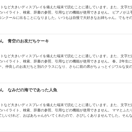
ットなど大きいディスプレイを備えた端末で読むことに適しています。また、文字だ
イライト、検索、辞書の参照、引用などの機能が使用できません。 ピアノが上手なお姉ち
コンクールに出ることになりました。いつもは自慢で大好きなお姉ちゃん。でもそ
ることになり、いじわるな気持ちが芽生えてしまいます。そこにナニーさんが現れ
なく、魔法を通して、自分で気づき乗り越えていく力を与えるのがナニーさんの一
話です。
ん 青空のお友だちケーキ
ットなど大きいディスプレイを備えた端末で読むことに適しています。また、文字だ
イライト、検索、辞書の参照、引用などの機能が使用できません。 春。2年生になってク
ナ。仲良しのお友だちと別のクラスになり、さらに前の席がちょっとイジワルな女
うえ、ママが仕事で海外出張することになり、家も落ち着きません。そこへ現れた
ナニーさん！ 魔法を通じて大事なことを教えてくれて、新しい友だちと仲良くな
…。春の花々やケーキ作りといったモチーフも魅力的な話。
ん なみだの海でであった人魚
ットなど大きいディスプレイを備えた端末で読むことに適しています。また、文字だ
イライト、検索、辞書の参照、引用などの機能が使用できません。 ママとふたりぐらしの
忙しいけれど、おばあちゃんがいてくれたので、さびしくありませんでした。そん
ってしまい、エマはショックと悲しみで胸がいっぱい。そんな時にママが海外出張
エマはひとりぼっちに。ママがエマのためにきてもらうことにしたのが、ナニーさ
そのナニーさんは、魔女だったのです！