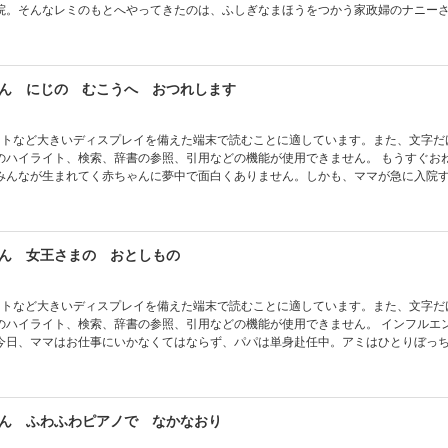
院。そんなレミのもとへやってきたのは、ふしぎなまほうをつかう家政婦のナニー
とふりすると……。夢がいっぱいの短い４つのお話で構成された、女の子向けファ
ん にじの むこうへ おつれします
ットなど大きいディスプレイを備えた端末で読むことに適しています。また、文字だ
イライト、検索、辞書の参照、引用などの機能が使用できません。 もうすぐおねえちゃん
みんなが生まれてく赤ちゃんに夢中で面白くありません。しかも、ママが急に入院
か夏休みを一人ぼっちで過ごすの!? そこに現れたのが、ナニーさん。なんと、ナ
 ナニーさんと過ごす夏休みはとってもふしぎで、とってもワクワク！ 気づけば
を優しい気持ちで迎えられるようになるのです。
ん 女王さまの おとしもの
ットなど大きいディスプレイを備えた端末で読むことに適しています。また、文字だ
イライト、検索、辞書の参照、引用などの機能が使用できません。 インフルエンザで学校
今日、ママはお仕事にいかなくてはならず、パパは単身赴任中。アミはひとりぼっ
れたのが、スーパー家政婦で魔女のナニーさん！ 掃除、洗濯、料理に勉強だけで
入りこんだり、雪の女王のお城にいったり、ふしぎですてきなこともお任せ！ 魔
つのまにか解決してしまう魔女のナニーさんの物語。
ん ふわふわピアノで なかなおり