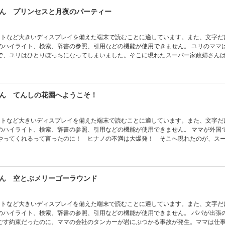
ん プリンセスと月夜のパーティー
ットなど大きいディスプレイを備えた端末で読むことに適しています。また、文字だ
イライト、検索、辞書の参照、引用などの機能が使用できません。 ユリのママはとっても
で、ユリはひとりぼっちになってしまいました。そこに現れたスーパー家政婦さん
ナニーさんのおかげで苦手を克服できたり、プリンセスに会いにいったり！ とび
づくとユリはママのことを…。心温まる、ロマンティックなファンタジー。
ん てんしの花園へようこそ！
ットなど大きいディスプレイを備えた端末で読むことに適しています。また、文字だ
イライト、検索、辞書の参照、引用などの機能が使用できません。 ママが外国で仕事の
やってくれるって言ったのに！ ヒナノの不満は大爆発！ そこへ現れたのが、ス
掃除洗濯もあっという間！ それだけでありません。ナニーさんは魔女なのです。
の心を少しずつときほぐしてくれて…。過去の間違いや失敗との向き合い方も、ナ
明るいステップへつながります！
ん 空とぶメリーゴーラウンド
ットなど大きいディスプレイを備えた端末で読むことに適しています。また、文字だ
イライト、検索、辞書の参照、引用などの機能が使用できません。 パパが出張の間はママ
ごす約束だったのに、ママの会社のタンカーが岩にぶつかる事故が発生。ママは仕