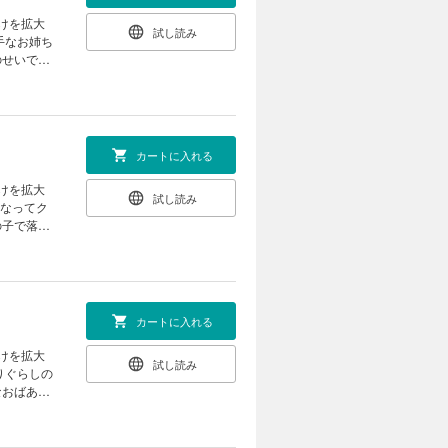
けを拡大
試し読み
のせいでナ
て……。魔
番の魅力。
カートに入れる
けを拡大
試し読み
の子で落ち
のが、スー
れるきっか
カートに入れる
けを拡大
試し読み
なおばあち
にでかけて
んというス