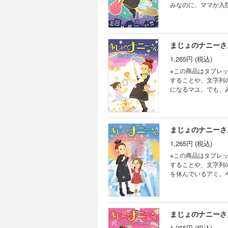
みなのに、ママが入
ーさんが、つえをひ
まじょのナニーさ
1,265円 (税込)
※この商品はタブレ
することや、文字列のハ
になるマユ。でも、
なってしまい、まさ
魔女だったのです！
まれてくる赤ちゃん
まじょのナニーさ
1,265円 (税込)
※この商品はタブレ
することや、文字列のハ
を休んでいるアミ。
ゃうの？ そこに現
たちの学校の世界に
ずにアミの問題もい
まじょのナニーさ
1,265円 (税込)