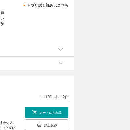
アプリ試し読みはこちら
不満
とい
法が
1～10件目
/
12件
カートに入れる
けを拡大
試し読み