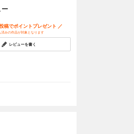
けを拡大
試し読み
ュー
ナニーさん
ニーさんと
ー投稿でポイントプレゼント ／
入済みの作品が対象となります
レビューを書く