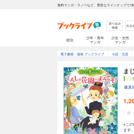
無料マンガ・ラノベなど、豊富なラインナップで18
絞り込み
検索
少年・青年
少女・女性
総合
マンガ
マンガ
電子書籍・漫画 ブックライブ
小説・文芸
ま
藤真
1,2
-
※こ
ます