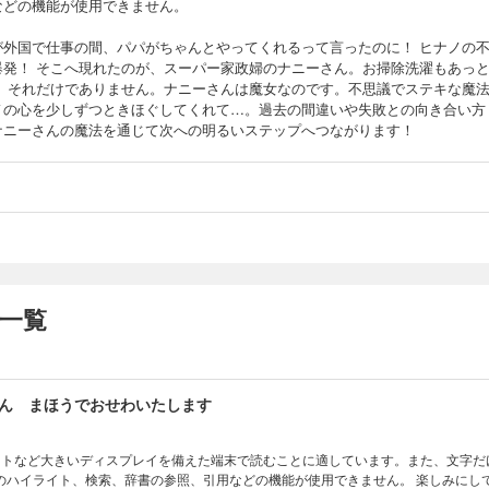
などの機能が使用できません。
が外国で仕事の間、パパがちゃんとやってくれるって言ったのに！ ヒナノの
爆発！ そこへ現れたのが、スーパー家政婦のナニーさん。お掃除洗濯もあっ
！ それだけでありません。ナニーさんは魔女なのです。不思議でステキな魔
ノの心を少しずつときほぐしてくれて…。過去の間違いや失敗との向き合い方
ナニーさんの魔法を通じて次への明るいステップへつながります！
の一覧
ん まほうでおせわいたします
ットなど大きいディスプレイを備えた端末で読むことに適しています。また、文字だ
イライト、検索、辞書の参照、引用などの機能が使用できません。 楽しみにしていた夏休