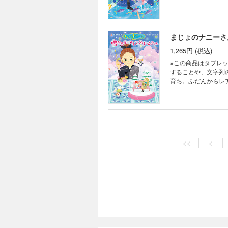
てしまってレイはひ
レイの夏休みはとび
たり、イルカと人魚
まじょのナニーさ
1,265円 (税込)
※この商品はタブレ
することや、文字列のハ
育ち。ふだんからレ
ど、レアは不満です
ばんで、ひどい！ 
われて…。魔法を通
まじょのナニーさ
1,265円 (税込)
<<
<
※この商品はタブレ
することや、文字列のハ
ダンスの合宿練習に
家政婦のナニーさん
った子を助けるため
がらっと変わること
まじょのナニーさ
1,265円 (税込)