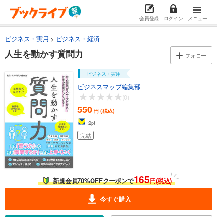
会員登録
ログイン
メニュー
ビジネス・実用
ビジネス・経済
人生を動かす質問力
フォロー
ビジネス・実用
ビジネスマップ編集部
-
(0)
550
円 (税込)
2
pt
完結
165
新規会員70%OFFクーポンで
円(税込)
今すぐ購入