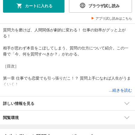
カートに入れる
ブラウザ試し読み
アプリ試し読みはこちら
質問力を磨けば、人間関係が劇的に変わる！ 仕事の効率がグッと上が
る！
相手が思わず本音をこぼしてしまう、質問の仕方について紹介。この一
冊で「今、何を質問すべきか？」がわかる。
［目次］
第一章 仕事でも恋愛でも引っ張りだこ！？ 質問上手になれば人生がうま
くいく！
...続きを読む
第二章 部下が付いてくる！上司やクライアントに信頼される！ ビジネス
で使える質問力
詳しい情報を見る
第三章 友人関係から婚活まで！ 質問力を鍛えるだけで、周りに人が集ま
閲覧環境
ってくる！
第四章 「良い質問者」でいるために知っておくべき質問のマナーとは？