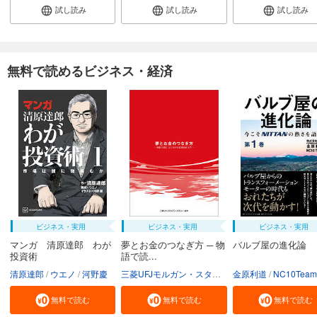
試し読み
試し読み
試し読み
無料で読めるビジネス・経済
ビジネス・実用
ビジネス・実用
ビジネス・実用
マンガ 清原達郎 わが
夢とお金のつなぎ方 ─ 物
バルブ屋の進化論
投資術
語で読...
清原達郎
ウエノ
河野慶
三菱UFJモルガン・スタンレー証券株式会社
金原利道
NC10Team
無料で読む
無料で読む
無料で読む