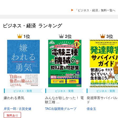
「ビジネス・経済」無料一覧へ
ビジネス・経済 ランキング
1位
2位
3位
ビジネス・実用
ビジネス・実用
ビジネス・実用
嫌われる勇気
みんなが欲しかった！ 電
発達障害サバイバル
験三種 ...
ド
岸見一郎
古賀史健
TAC出版開発グループ
借金玉
無料あり