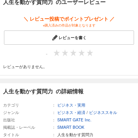
人生を動かす質問力 のユーザーレビュー
コミュニケーション能力が高い人には、共通点があります。それは、
「質問力」という武器があることです。あなたの周りをぐるりと見渡し
＼ レビュー投稿でポイントプレゼント ／
てみると、心当たりのある人が何人かいるのではないでしょうか？ そも
※購入済みの作品が対象となります
そも「質問力」は、コミュニケーション能力の１つです。質問上手にな
ると、会話を盛り上げることができるだけでなく、あらゆる人間関係を
レビューを書く
円滑にしたり、仕事で成果を出しやすくなったりします。とはいえ注意
したいのは、何でも質問すればいいわけではないということ。「相手に
何を質問するか？」がとても重要です。
-
そこで本書では、質問力とは何かについて取り上げながら、シーン別に
レビューがありません。
「相手が思わずポロリと本音をこぼす」質問の仕方を紹介。日常に取り
入れやすい、理論やテクニックなどをまとめています。ぜひ本書を通じ
て、質問力を徹底的にマスターしてください。面白いくらい、人生が動
き始めるはずです。
人生を動かす質問力 の詳細情報
カテゴリ
ビジネス・実用
ジャンル
ビジネス・経済
/
ビジネススキル
出版社
SMART GATE Inc.
掲載誌・レーベル
SMART BOOK
タイトル
人生を動かす質問力