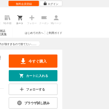
無料会員登録
ログイン
歴
My本棚
カート
フォロー
クーポン
Myページ
雑誌
はじめての方へ
ご利用ガイド
写真集
力が強すぎるので捨てたい……
精
今すぐ購入
カートに入れる
フォローする
ブラウザ試し読み