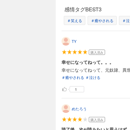
感情タグBEST3
＃笑える
＃癒やされる
＃泣
TY
購入済み
幸せになってねって。。。
幸せになってねって、元奴隷、異
＃癒やされる
＃泣ける
1
めたろう
購入済み
読了後、次が読みたいと思うはず