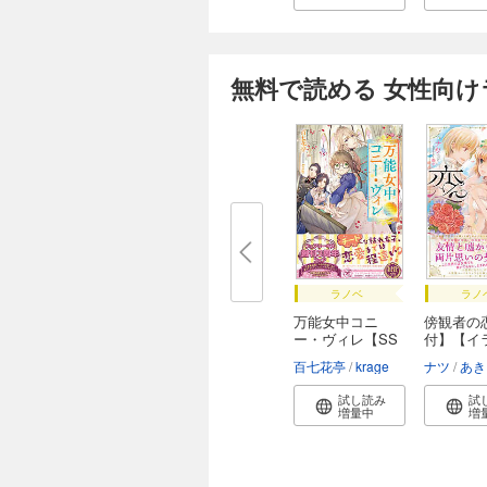
無料で読める 女性向
ラノベ
ラノ
万能女中コニ
傍観者の
ー・ヴィレ【SS
付】【イ
付】...
付...
百七花亭
krage
ナツ
あき
試し読み
試
増量中
増