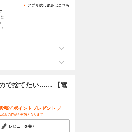
アプリ試し読みはこちら
。
こ
ろと
穏
フ
ので捨てたい…… 【電
ー投稿でポイントプレゼント ／
入済みの作品が対象となります
レビューを書く