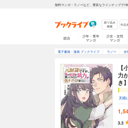
無料マンガ・ラノベなど、豊富なラインナップで18
絞り込み
検索
少年・青年
少女・女性
総合
マンガ
マンガ
電子書籍・漫画 ブックライブ
ラノベ
女
【
力
き
天晴
1,5
3.3