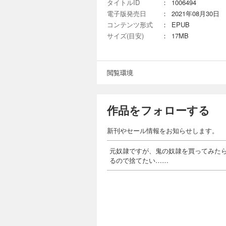
タイトルID
：
1006494
電子版発売日
：
2021年08月30日
コンテンツ形式
：
EPUB
サイズ(目安)
：
17MB
閲覧環境
作品をフォローする
新刊やセール情報をお知らせします。
元奴隷ですが、鬼の奴隷を買ってみた
るので捨てたい……