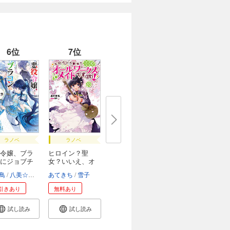
6位
7位
ラノベ
ラノベ
令嬢、ブラ
ヒロイン？聖
にジョブチ
女？いいえ、オ
ール...
鳥
八美☆わん
あてきち
雪子
引きあり
無料あり
試し読み
試し読み