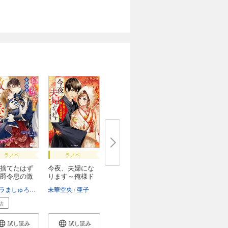
ラノベ
ラノベ
捨てたはず
今夜、夫婦にな
爵令息の激
ります～俺様ド
ク...
キムラましゅろう
藤咲ねねば
未華空央
亜子
結
試し読み
試し読み