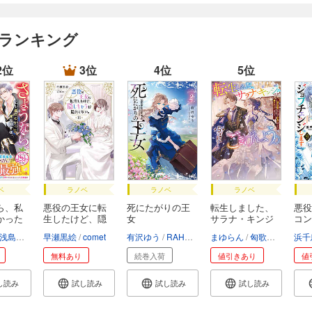
 ランキング
2位
3位
4位
5位
ベ
ラノベ
ラノベ
ラノベ
ら、私
悪役の王女に転
死にたがりの王
転生しました、
悪役
かった
生したけど、隠
女
サラナ・キンジ
コン
し...
ェ...
ェ...
浅島ヨシユキ
早瀬黒絵
comet
有沢ゆう
RAHWIA
まゆらん
匈歌ハトリ
浜千
無料あり
続巻入荷
値引きあり
値
し読み
試し読み
試し読み
試し読み