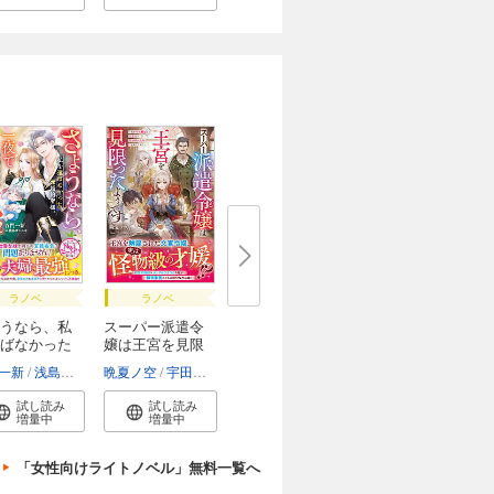
ラノベ
ラノベ
うなら、私
スーパー派遣令
ばなかった
嬢は王宮を見限
っ...
一新
浅島ヨシユキ
晩夏ノ空
宇田川みぅ
試し読み
試し読み
増量中
増量中
「女性向けライトノベル」無料一覧へ