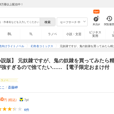
8万冊以上配信中！
Get!
セーフサーチ 中
来店pt
閲覧履
ビジネス
BL
TL
ラノベ
小説・文芸
実用
性向けライトノベル
幻冬舎コミックス
元奴隷ですが、鬼の奴隷を買ってみたら精
小説版】 元奴隷ですが、鬼の奴隷を買ってみたら
が強すぎるので捨てたい…… 【電子限定おまけ付
】
ラノベ
にこ
/
斎藤岬
40
円 (税込)
7
pt
6件