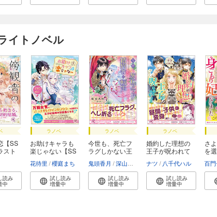
けライトノベル
ベ
ラノベ
ラノベ
ラノベ
恋【SS
お助けキャラも
今世も、死亡フ
婚約した理想の
さよ
ラスト
楽じゃない【SS
ラグしかない王
王子が呪われて
を選
付...
太...
い...
元...
花待里
櫻庭まち
鬼頭香月
深山キリ
ナツ
八千代ハル
百門
し読み
試し読み
試し読み
試し読み
量中
増量中
増量中
増量中