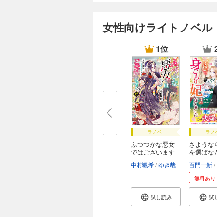
女性向けライトノベル
1位
ラノベ
ラノ
ふつつかな悪女
さような
ではございます
を選ばな
が
元...
中村颯希
ゆき哉
百門一新
無料あり
試し読み
試