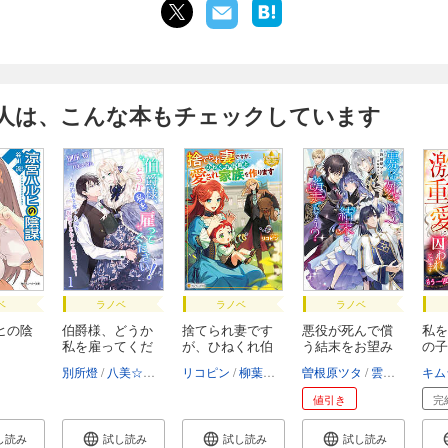
人は、こんな本もチェックしています
ベ
ラノベ
ラノベ
ラノベ
ヒの陰
伯爵様、どうか
捨てられ妻です
悪役が死んで償
私を
私を雇ってくだ
が、ひねくれ伯
う結末をお望み
の子
さ...
爵...
で...
重...
別所燈
八美☆わん
リコピン
柳葉キリコ
曽根原ツタ
雲屋ゆきお
値引き
完
し読み
試し読み
試し読み
試し読み