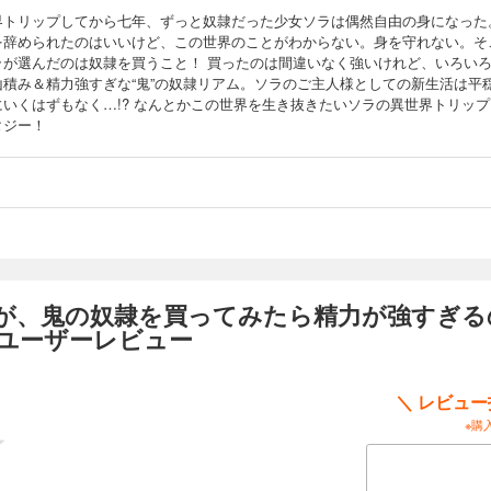
界トリップしてから七年、ずっと奴隷だった少女ソラは偶然自由の身になった
を辞められたのはいいけど、この世界のことがわからない。身を守れない。そ
ラが選んだのは奴隷を買うこと！ 買ったのは間違いなく強いけれど、いろい
山積み＆精力強すぎな“鬼”の奴隷リアム。ソラのご主人様としての新生活は平
にいくはずもなく…!? なんとかこの世界を生き抜きたいソラの異世界トリップ
タジー！
すが、鬼の奴隷を買ってみたら精力が強すぎる
のユーザーレビュー
＼ レビュ
※購