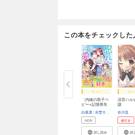
この本をチェックした
ラノベ
ラノ
〈内緒の双子ベ
涼宮ハル
ビー×記憶喪失
謀
シ...
白亜凛
水埜サイコロ
谷川流
NEW
値引き
試し読み
試