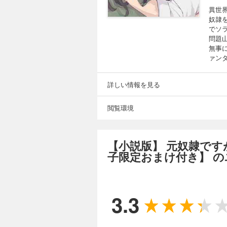
異世
奴隷
でソ
問題
無事
ァン
詳しい情報を見る
閲覧環境
【小説版】 元奴隷で
子限定おまけ付き】 
3.3