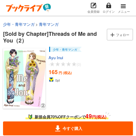
会員登録
ログイン
メニュー
少年・青年マンガ
青年マンガ
[Sold by Chapter]Threads of Me and
フォロー
You（2）
少年・青年マンガ
Ayu Inui
-
(0)
165
円 (税込)
0
pt
49
新規会員70%OFFクーポンで
円(税込)
今すぐ購入