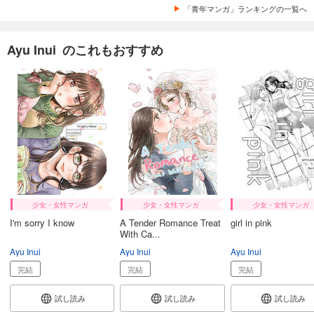
「青年マンガ」ランキングの一覧へ
Ayu Inui のこれもおすすめ
少女・女性マンガ
少女・女性マンガ
少女・女性マンガ
I'm sorry I know
A Tender Romance Treat
girl in pink
With Ca...
Ayu Inui
Ayu Inui
Ayu Inui
完結
完結
完結
試し読み
試し読み
試し読み