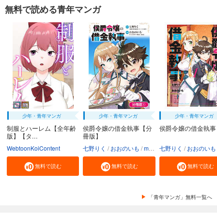
無料で読める青年マンガ
少年・青年マンガ
少年・青年マンガ
少年・青年マンガ
制服とハーレム【全年齢
侯爵令嬢の借金執事【分
侯爵令嬢の借金執事
版】【タ...
冊版】
WebtoonKoiContent
七野りく
おおのいも
mmu
七野りく
おおのいも
無料で読む
無料で読む
無料で読む
「青年マンガ」無料一覧へ