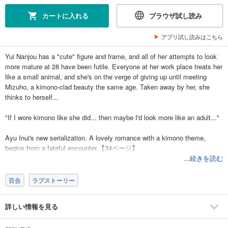
カートに入れる
ブラウザ試し読み
アプリ試し読みはこちら
Yui Nanjou has a "cute" figure and frame, and all of her attempts to look
more mature at 28 have been futile. Everyone at her work place treats her
like a small animal, and she's on the verge of giving up until meeting
Mizuho, a kimono-clad beauty the same age. Taken away by her, she
thinks to herself...
"If I wore kimono like she did... then maybe I'd look more like an adult..."
Ayu Inui's new serialization. A lovely romance with a kimono theme,
begins from a fateful encounter.【34ページ】
...続きを読む
百合
ラブストーリー
詳しい情報を見る