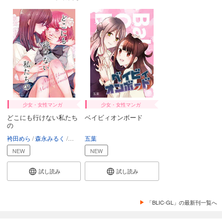
少女・女性マンガ
少女・女性マンガ
どこにも行けない私たち
ベイビィオンボード
の
袴田めら
森永みるく
ミャオギレ刑事
五葉
NEW
NEW
試し読み
試し読み
「BLIC-GL」の最新刊一覧へ