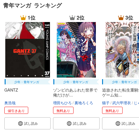
青年マンガ ランキング
1位
2位
3位
少年・青年マンガ
少年・青年マンガ
少年・青年マンガ
GANTZ
ゾンビのあふれた世界で
追放された転生重騎
俺だけが...
ゲーム知...
奥浩哉
増田ちひろ
裏地ろくろ
猫子
武六甲理衣
じゃい
値引きあり
無料あり
無料あり
試し読み
試し読み
試し読み