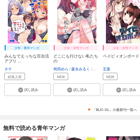
少年・青年マンガ
少女・女性マンガ
少女・女性マンガ
みんなでえっちな百合活
どこにも行けない私たち
ベイビィオンボード
アプリ ...
の
タチ
袴田めら
森永みるく
ミャオギレ刑事
五葉
続巻入荷
NEW
NEW
試し読み
試し読み
試し読み
「BLIC-GL」の最新刊一覧へ
無料で読める青年マンガ