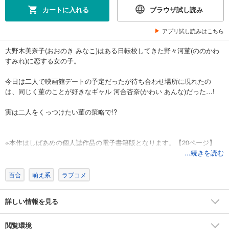
カートに入れる
ブラウザ試し読み
アプリ試し読みはこちら
大野木美奈子(おおのき みなこ)はある日転校してきた野々河菫(ののかわ
すみれ)に恋する女の子。
今日は二人で映画館デートの予定だったが待ち合わせ場所に現れたの
は、同じく菫のことが好きなギャル 河合杏奈(かわい あんな)だった…!
実は二人をくっつけたい菫の策略で!?
※本作はしばあめの個人誌作品の電子書籍版となります。【20ページ】
...続きを読む
百合
萌え系
ラブコメ
詳しい情報を見る
閲覧環境