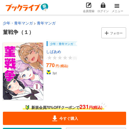
会員登録
ログイン
メニュー
少年・青年マンガ
青年マンガ
菫戦争（１）
フォロー
少年・青年マンガ
しばあめ
-
(0)
770
円 (税込)
3
pt
231
新規会員70%OFFクーポンで
円(税込)
今すぐ購入