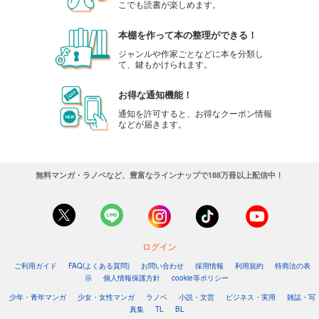
こでも読書が楽しめます。
本棚を作って本の整理ができる！
ジャンルや作家ごとなどに本を分類し
て、鍵もかけられます。
お得な通知機能！
通知を許可すると、お得なクーポン情報
などが届きます。
無料マンガ・ラノベなど、豊富なラインナップで188万冊以上配信中！
ログイン
ご利用ガイド
FAQ(よくある質問)
お問い合わせ
採用情報
利用規約
特商法の表
示
個人情報保護方針
cookie等ポリシー
少年・青年マンガ
少女・女性マンガ
ラノベ
小説・文芸
ビジネス・実用
雑誌・写
真集
TL
BL