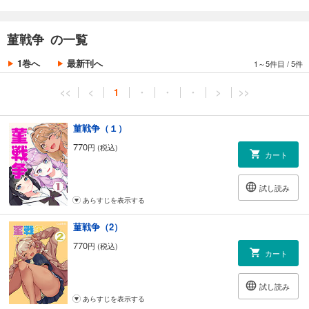
菫戦争 の一覧
1巻へ
最新刊へ
1～5件目
/
5件
<<
<
1
・
・
・
>
>>
菫戦争（１）
770
円 (税込)
カート
試し読み
あらすじを表示する
菫戦争（2）
770
円 (税込)
カート
試し読み
あらすじを表示する