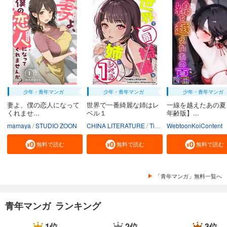
少年・青年マンガ
少年・青年マンガ
少年・青年マンガ
妻よ、僕の恋人になって
世界で一番綺麗な姉はレ
一線を越えたあの夏
くれませ...
ベル１
年齢版】...
mamaya
STUDIO ZOON
CHINA LITERATURE
Tiankongshu Mangongchang
WebtoonKoiContent
無料で読む
無料で読む
無料で読む
「青年マンガ」無料一覧へ
青年マンガ ランキング
1位
2位
3位