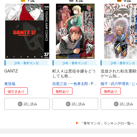
少年・青年マンガ
少年・青年マンガ
少年・青年マンガ
GANTZ
町人Ａは悪役令嬢をどう
追放された転生重騎
しても救...
ゲーム知...
奥浩哉
目黒三吉
一色孝太郎
Parum
猫子
武六甲理衣
じゃい
値引きあり
無料あり
無料あり
試し読み
試し読み
試し読み
「青年マンガ」ランキングの一覧へ