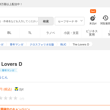
8万冊以上配信中！
Get!
セーフサーチ 中
来店pt
閲覧履
ビジネス
BL
TL
ラノベ
小説・文芸
実用
ンガ
青年マンガ
クロスフォリオ出版
BLIC
The Lovers D
 Lovers D
・青年マンガ
るじん
円 (税込)
2
pt
0件
開催中のキャンペーン