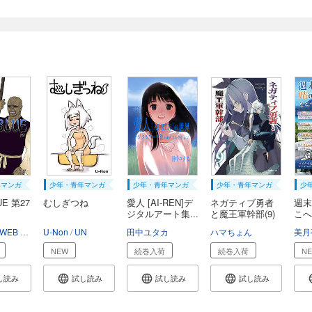
年マンガ
少年・青年マンガ
少年・青年マンガ
少年・青年マンガ
少
UE 第27
むしぎつね
愛人 [AI-REN]デ
ネガティブ勇者
週末
ジタルアート集...
と魔王軍幹部(9)
こへ
WEB MANGA ZUIZAN
U-Non
UN
田中ユタカ
ハマちょん
美月
NEW
続巻入荷
続巻入荷
N
し読み
試し読み
試し読み
試し読み