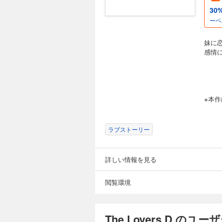
30
ーベ
妹に
感情
※本
ラブストーリー
詳しい情報を見る
閲覧環境
The Lovers D のユ