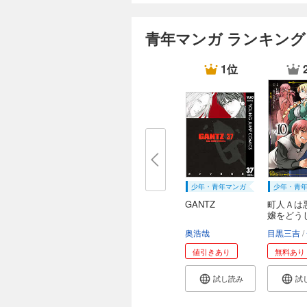
青年マンガ ランキング
1位
少年・青年マンガ
少年・青
GANTZ
町人Ａは
嬢をどう
救...
奥浩哉
目黒三吉
値引きあり
無料あり
試し読み
試