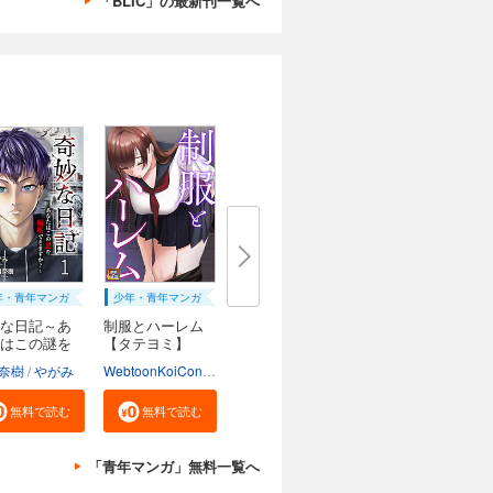
「BLIC」の最新刊一覧へ
年・青年マンガ
少年・青年マンガ
な日記～あ
制服とハーレム
はこの謎を
【タテヨミ】
奈樹
やがみ
WebtoonKoiContent
無料で読む
無料で読む
「青年マンガ」無料一覧へ