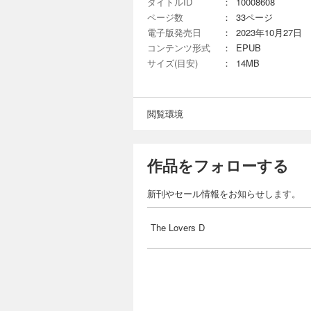
タイトルID
：
10008608
ページ数
：
33ページ
電子版発売日
：
2023年10月27日
コンテンツ形式
：
EPUB
サイズ(目安)
：
14MB
閲覧環境
作品をフォローする
新刊やセール情報をお知らせします。
The Lovers D