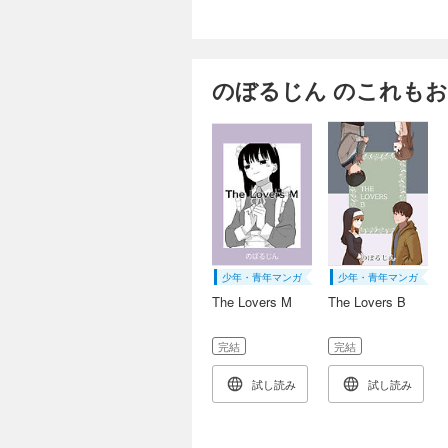
のぼるじん のこれも
少年・青年マンガ
少年・青年マンガ
The Lovers M
The Lovers B
完結
完結
試し読み
試し読み