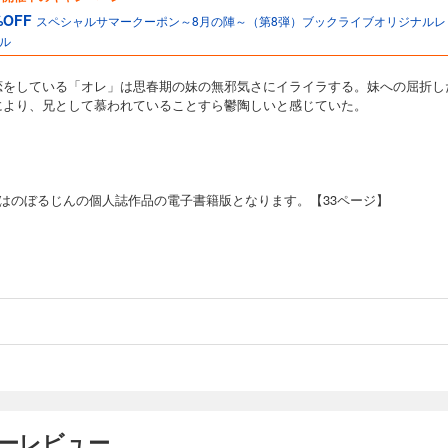
%OFF
スペシャルサマークーポン～8月の陣～（第8弾）ブックライブオリジナルレ
ル
恋をしている「オレ」は思春期の妹の無邪気さにイライラする。妹への屈折し
により、兄として慕われていることすら鬱陶しいと感じていた。
作はのぼるじんの個人誌作品の電子書籍版となります。【33ページ】
ーザーレビュー