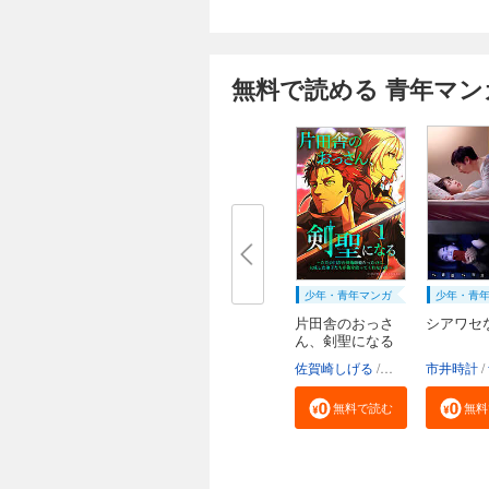
無料で読める 青年マン
少年・青年マンガ
少年・青
片田舎のおっさ
シアワセ
ん、剣聖になる
～...
佐賀崎しげる
乍藤和樹
市井時計
鍋島テ
無料で読む
無料