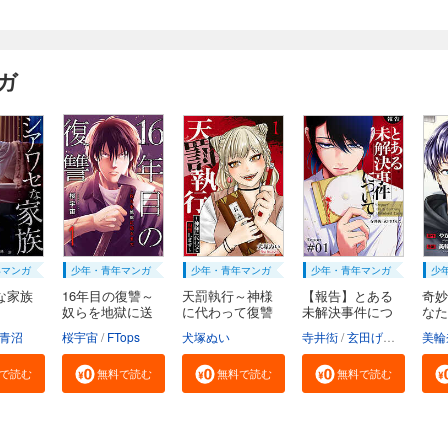
ガ
年マンガ
少年・青年マンガ
少年・青年マンガ
少年・青年マンガ
少
な家族
16年目の復讐～
天罰執行～神様
【報告】とある
奇妙
奴らを地獄に送
に代わって復讐
未解決事件につ
なた
る...
し...
い...
解...
ツヒロ
青沼
桜宇宙
FTops
犬塚ぬい
寺井衒
玄田げんた
美輪
で読む
無料で読む
無料で読む
無料で読む