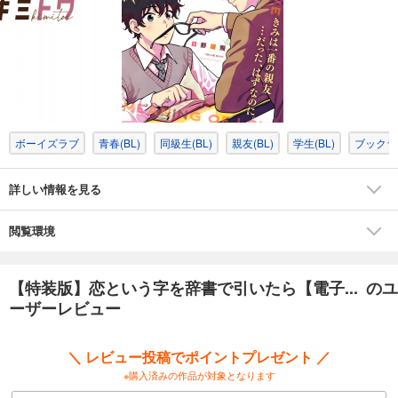
ボーイズラブ
青春(BL)
同級生(BL)
親友(BL)
学生(BL)
ブックラ
詳しい情報を見る
閲覧環境
【特装版】恋という字を辞書で引いたら【電子... のユ
ーザーレビュー
＼ レビュー投稿でポイントプレゼント ／
※購入済みの作品が対象となります