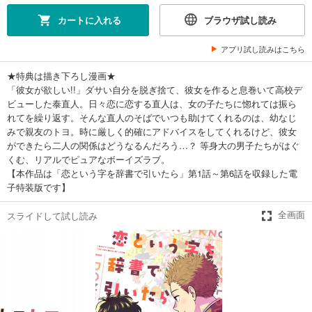
カートに入れる
ブラウザ試し読み
アプリ試し読みはこちら
★特典は描き下ろし漫画★
「彼女が欲しい!!」ダサい自分を脱ぎ捨て、彼女を作ると息巻いて高校デ
ビューした泰直人。日々恋に恋する直人は、女の子たちに惚れては振ら
れてを繰り返す。そんな直人のそばでいつも助けてくれるのは、幼なじ
みで親友のトヨ。時に厳しく的確にアドバイスをしてくれるけど、彼女
ができたら二人の関係はどうなるんだろう…？ 等身大の男子たちがはぐ
くむ、リアルでピュアなボーイズラブ。
【本作品は「恋という字を辞書で引いたら」第1話～第6話を収録した電
子特装版です】
スライドして試し読み
全画面