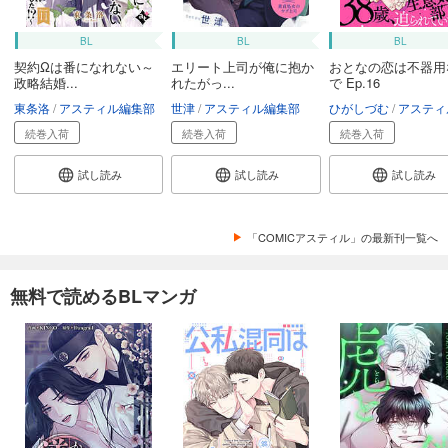
BL
BL
BL
契約Ωは番になれない～
エリート上司が俺に抱か
おとなの恋は不器用
政略結婚...
れたがっ...
で Ep.16
東条洛
アスティル編集部
世津
アスティル編集部
ひがしづむ
アスティル編
続巻入荷
続巻入荷
続巻入荷
試し読み
試し読み
試し読み
「COMICアスティル」の最新刊一覧へ
無料で読めるBLマンガ