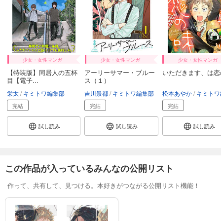
少女・女性マンガ
少女・女性マンガ
少女・女性マンガ
【特装版】同居人の五杯
アーリーサマー・ブルー
いただきます、は恋
目【電子...
ス（１）
栄太
キミトワ編集部
吉川景都
キミトワ編集部
松本あやか
キミトワ編
完結
完結
完結
試し読み
試し読み
試し読み
この作品が入っているみんなの公開リスト
作って、共有して、見つける。本好きがつながる公開リスト機能！