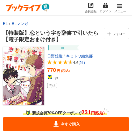
会員登録
ログイン
メニュー
BL
BLマンガ
【特装版】恋という字を辞書で引いたら
フォロー
【電子限定おまけ付き】
BL
日野雄飛
/
キミトワ編集部
4.6
(21)
770
円 (税込)
3
pt
完結
231
新規会員70%OFFクーポンで
円(税込)
今すぐ購入