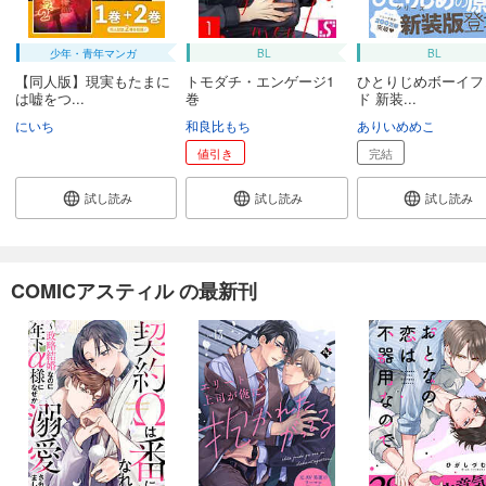
少年・青年マンガ
BL
BL
【同人版】現実もたまに
トモダチ・エンゲージ1
ひとりじめボーイフ
は嘘をつ...
巻
ド 新装...
にいち
和良比もち
ありいめめこ
値引き
完結
試し読み
試し読み
試し読み
COMICアスティル の最新刊