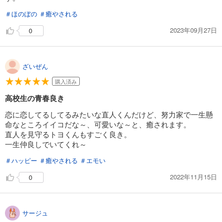
＃ほのぼの
＃癒やされる
2023年09月27日
0
ざいぜん
購入済み
高校生の青春良き
恋に恋してるしてるみたいな直人くんだけど、努力家で一生懸
命なところイイコだな～、可愛いな～と、癒されます。
直人を見守るトヨくんもすごく良き。
一生仲良しでいてくれ～
＃ハッピー
＃癒やされる
＃エモい
2022年11月15日
0
サージュ