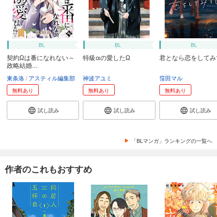
BL
BL
BL
契約Ωは番になれない～
特級αの愛したΩ
君となら恋をしてみ
政略結婚...
東条洛
アスティル編集部
神波アユミ
窪田マル
無料あり
無料あり
無料あり
試し読み
試し読み
試し読み
「BLマンガ」ランキングの一覧へ
作者のこれもおすすめ