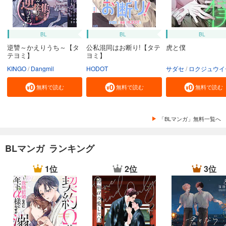
BL
BL
BL
逆讐～かえりうち～【タ
公私混同はお断り!【タテ
虎と僕
テヨミ】
ヨミ】
KINGO
Dangmil
HODOT
サダセ
ロクジュウイ
無料で読む
無料で読む
無料で読む
「BLマンガ」無料一覧へ
BLマンガ ランキング
1位
2位
3位