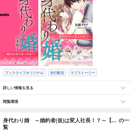
ブックライブオリジナル
先行配信
ラブストーリー
詳しい情報を見る
閲覧環境
身代わり婚 ～婚約者(仮)は変人社長！？～【... の一
覧