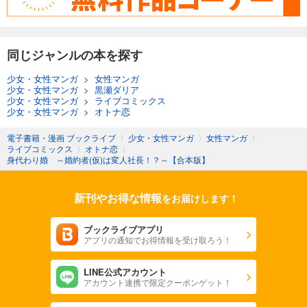
同じジャンルの本を探す
少女・女性マンガ
>
女性マンガ
少女・女性マンガ
>
黒瀬ダリア
少女・女性マンガ
>
ライブコミックス
少女・女性マンガ
>
オトナ恋
電子書籍・漫画 ブックライブ
〉
少女・女性マンガ
〉
女性マンガ
〉
ライブコミックス
〉
オトナ恋
〉
身代わり婚 ～婚約者(仮)は変人社長！？～【合本版】
新刊やお得な情報
をお届けします！
ブックライブアプリ
アプリの通知でお得情報を受け取ろう！
LINE公式アカウント
アカウント連携で限定クーポンゲット！