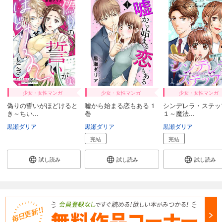
少女・女性マンガ
少女・女性マンガ
少女・女性マンガ
偽りの誓いがほどけると
嘘から始まる恋もある 1
シンデレラ・ステ
き～ちい...
巻
１～魔法...
黒瀬ダリア
黒瀬ダリア
黒瀬ダリア
完結
完結
試し読み
試し読み
試し読み