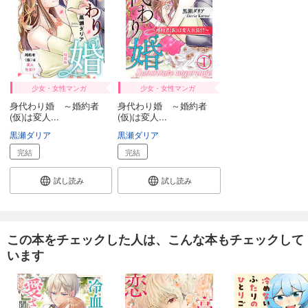
少女・女性マンガ
少女・女性マンガ
身代わり婚 ～婚約者
身代わり婚 ～婚約者
(仮)は変人...
(仮)は変人...
黒瀬ダリア
黒瀬ダリア
完結
完結
試し読み
試し読み
この本をチェックした人は、こんな本もチェックして
います