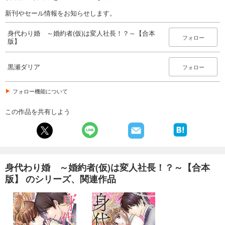
新刊やセール情報をお知らせします。
身代わり婚 ～婚約者(仮)は変人社長！？～【合本
フォロー
版】
黒瀬ダリア
フォロー
フォロー機能について
この作品を共有しよう
身代わり婚 ～婚約者(仮)は変人社長！？～【合本
版】 のシリーズ、関連作品