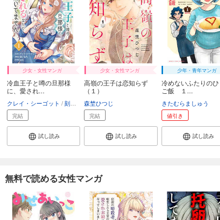
少女・女性マンガ
少女・女性マンガ
少年・青年マンガ
冷血王子と噂の旦那様
高嶺の王子は恋知らず
冷めないふたりのひ
に、愛され...
（１）
ご飯 １...
クレイ・シーゴット
刻ぐるた
森埜ひつじ
kon
グルナ編集部
きたむらましゅう
完結
完結
値引き
試し読み
試し読み
試し読み
無料で読める女性マンガ