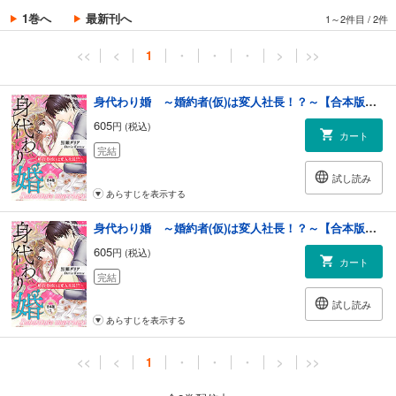
1巻へ
最新刊へ
1～2件目
/
2件
<<
<
1
・
・
・
>
>>
身代わり婚 ～婚約者(仮)は変人社長！？～【合本版】（１）
605
円 (税込)
カート
完結
試し読み
あらすじを表示する
身代わり婚 ～婚約者(仮)は変人社長！？～【合本版】（２）
605
円 (税込)
カート
完結
試し読み
あらすじを表示する
<<
<
1
・
・
・
>
>>