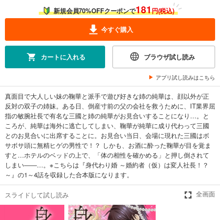
181
新規会員70%OFFクーポンで
円(税込)
今すぐ購入
カートに入れる
ブラウザ試し読み
アプリ試し読みはこちら
真面目で大人しい妹の鞠華と派手で遊び好きな姉の純華は、顔以外が正
反対の双子の姉妹。ある日、倒産寸前の父の会社を救うために、IT業界屈
指の敏腕社長で有名な三國と姉の純華がお見合いすることになり…。と
ころが、純華は海外に逃亡してしまい、鞠華が純華に成り代わって三國
とのお見合いに出席することに。お見合い当日、会場に現れた三國はボ
サボサ頭に無精ヒゲの男性で！？ しかも、お酒に酔った鞠華が目を覚ま
すと…ホテルのベッドの上で、「体の相性を確かめる」と押し倒されて
しまい――…。※こちらは『身代わり婚 ～婚約者（仮）は変人社長！？
～』の1～4話を収録した合本版になります。
スライドして試し読み
全画面