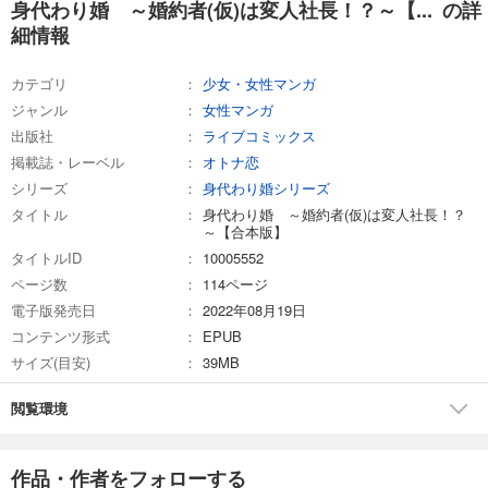
身代わり婚 ～婚約者(仮)は変人社長！？～【... の詳
細情報
カテゴリ
少女・女性マンガ
ジャンル
女性マンガ
出版社
ライブコミックス
掲載誌・レーベル
オトナ恋
シリーズ
身代わり婚シリーズ
タイトル
身代わり婚 ～婚約者(仮)は変人社長！？
～【合本版】
タイトルID
10005552
ページ数
114ページ
電子版発売日
2022年08月19日
コンテンツ形式
EPUB
サイズ(目安)
39MB
閲覧環境
作品・作者をフォローする