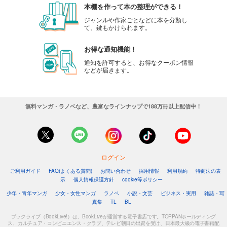
本棚を作って本の整理ができる！
ジャンルや作家ごとなどに本を分類し
て、鍵もかけられます。
お得な通知機能！
通知を許可すると、お得なクーポン情報
などが届きます。
無料マンガ・ラノベなど、豊富なラインナップで188万冊以上配信中！
ログイン
ご利用ガイド
FAQ(よくある質問)
お問い合わせ
採用情報
利用規約
特商法の表
示
個人情報保護方針
cookie等ポリシー
少年・青年マンガ
少女・女性マンガ
ラノベ
小説・文芸
ビジネス・実用
雑誌・写
真集
TL
BL
ブックライブ（BookLive!）は、BookLiveが運営する電子書店です。TOPPANホールディング
ス、カルチュア・コンビニエンス・クラブ、テレビ朝日の出資を受け、日本最大級の電子書籍配