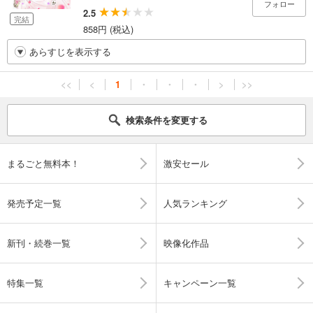
フォロー
2.5
完結
858円 (税込)
あらすじを表示する
<<
<
1
・
・
・
>
>>
検索条件を変更する
まるごと無料本！
激安セール
発売予定一覧
人気ランキング
新刊・続巻一覧
映像化作品
特集一覧
キャンペーン一覧