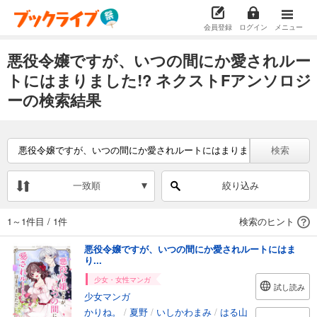
会員登録
ログイン
メニュー
悪役令嬢ですが、いつの間にか愛されルー
トにはまりました!? ネクストFアンソロジ
ーの検索結果
検索
一致順
絞り込み
1～1件目
/
1件
検索のヒント
悪役令嬢ですが、いつの間にか愛されルートにはま
り...
少女・女性マンガ
試し読み
少女マンガ
かりね。
/
夏野
/
いしかわまみ
/
はる山